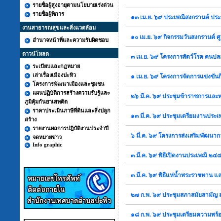
รายชื่อผู้สูงอายุตามนโยบายเร่งด่วน
รายชื่อผู้พิการ
๑๓ เม.ย. ๖๙ ประเพณีสงกรานต์ ปร
งานสาธารณสุขและสิ่งแวดล้อม
๑๐ เม.ย. ๖๙ กิจกรรมวันสงกรานต์ ศ
อำนาจหน้าที่และความรับผิดชอบ
ดาวน์โหลด
๓ เม.ย. ๖๙ โครงการสัตว์โรค คนปล
ระเบียบและกฏหมาย
เล่าเรื่องเมืองปะทิว
๑ เม.ย. ๖๙ โครงการจัดการแข่งข
โครงการพัฒนาเมืองและชุมชน
แผนปฏิบัติการสร้างความรับรู้และ
๒๖ มี.ค. ๖๙ ประชุมข้าราชการและ
ภูมิคุ้มกันยาเสพติด
ราคาประเมินภาษีที่ดินและสิ่งปลูก
๑๓ มี.ค. ๖๙ ประชุมเตรียมงานประเ
สร้าง
รายงานผลการปฎิบัติงานประจำปี
๖ มี.ค. ๖๙ โครงการส่งเสริมพัฒนากา
จดหมายข่าว
Info graphic
๓ มี.ค. ๖๙ พิธีเปิดงานประเพณี ๒๔๔ 
๓ มี.ค. ๖๙ พิธีแห่น้ำพระราชทาน แล
๒๗ ก.พ. ๖๙ ประชุมสภาสมัยสามัญ ส
๑๘ ก.พ. ๖๙ ประชุมเตรียมความพร้อ