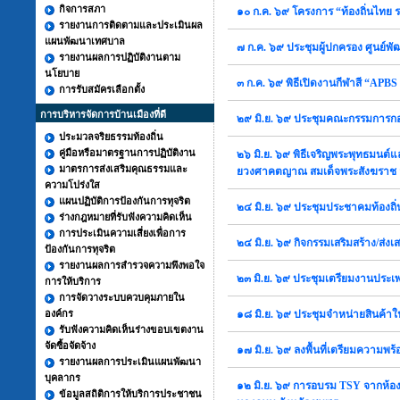
กิจการสภา
๑๐ ก.ค. ๖๙ โครงการ “ท้องถิ่นไทย รว
รายงานการติดตามและประเมินผล
แผนพัฒนาเทศบาล
๗ ก.ค. ๖๙ ประชุมผู้ปกครอง ศูนย์พ
รายงานผลการปฏิบัติงานตาม
นโยบาย
๓ ก.ค. ๖๙ พิธีเปิดงานกีฬาสี “AP
การรับสมัครเลือกตั้ง
การบริหารจัดการบ้านเมืองที่ดี
๒๙ มิ.ย. ๖๙ ประชุมคณะกรรมการก
ประมวลจริยธรรมท้องถิ่น
คู่มือหรือมาตรฐานการปฏิบัติงาน
๒๖ มิ.ย. ๖๙ พิธีเจริญพระพุทธมนต
มาตรการส่งเสริมคุณธรรมและ
ยวงศาคตญาณ สมเด็จพระสังฆราช 
ความโปร่งใส
แผนปฏิบัติการป้องกันการทุจริต
๒๔ มิ.ย. ๖๙ ประชุมประชาคมท้องถิ่
ร่างกฎหมายที่รับฟังความคิดเห็น
การประเมินความเสี่ยงเพื่อการ
๒๔ มิ.ย. ๖๙ กิจกรรมเสริมสร้าง/
ป้องกันการทุจริต
รายงานผลการสำรวจความพึงพอใจ
๒๓ มิ.ย. ๖๙ ประชุมเตรียมงานประเ
การให้บริการ
การจัดวางระบบควบคุมภายใน
องค์กร
๑๘ มิ.ย. ๖๙ ประชุมจำหน่ายสินค้
รับฟังความคิดเห็นร่างขอบเขตงาน
จัดซื้อจัดจ้าง
๑๗ มิ.ย. ๖๙ ลงพื้นที่เตรียมความพร
รายงานผลการประเมินแผนพัฒนา
บุคลากร
๑๒ มิ.ย. ๖๙ การอบรม TSY จากห้อง
ข้อมูลสถิติการให้บริการประชาชน