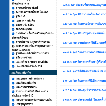
ดัดแปลงอาคาร
๓ ส.ค. ๖๙ ประชุมชี้แจงคณะอนุกรรมา
งานทะเบียนพาณิชย์
ระเบียบการติดตั้งป้ายโฆษณา
๒๘ ก.ค. ๖๙ พิธีถวายเครื่องสักการะ
คู่มือภาษี
เอกสาร / แผ่นพับ
๒๘ ก.ค. ๖๙ กิจกรรมจิตอาสาพัฒน
ช่องทางร้องเรียน
ร้องเรียนทุจริต
๒๘ ก.ค. ๖๙ พิธีเจริญพระพุทธมนต์
การจัดการเรื่องร้องเรียนทุจริตและ
ประพฤติมิชอบ
งานบริการของศูนย์บริการร่วม/
๒๔ ก.ค. ๖๙ งานประเพณีพิธีฉลองเ
ศูนย์บริการแบบเบ็ดเสร็จ(ONE STOP
SERVICE:OSS)
๒๒ ก.ค. ๖๙ กิจกรรมเทศกาลชิมหอยแ
ศูนย์พัฒนาเด็กเล็กบ้านบางสน
คู่มือประชาชน
๒๑ ก.ค. ๖๙ โครงการพัฒนาผู้เรียนด้
Line แจ้งข่าวชุมชน ทต.ปะทิว
Line ตลาดนัดวันอังคาร
๒๐ ก.ค. ๖๙ พิธีเปิดพิมพ์หล่อเทียน
แผนพัฒนาท้องถิ่น
แผนยุทธศาสต์การพัฒนา
๑๗ ก.ค. ๖๙ กิจกรรม พิธีเปิดถนนค
แผนพัฒนาท้องถิ่น
แผนการดำเนินงาน
๑๔ ก.ค. ๖๙ ประชุมข้าราชการและ
รายงานการกำกับติดตามการ
ดำเนินงานประจำปี
๑๓ ก.ค. ๖๙ ประชุมแม่ค้าในเขตพื้นท
แผนการบริหารจัดการความเสี่ยง
บทสรุปผู้บริหาร