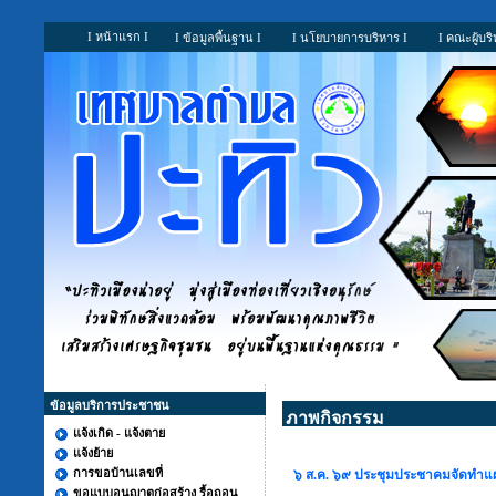
I หน้าแรก I
I ข้อมูลพื้นฐาน I
I นโยบายการบริหาร I
I คณะผู้บริ
ข้อมูลบริการประชาชน
ภาพกิจกรรม
แจ้งเกิด - แจ้งตาย
แจ้งย้าย
การขอบ้านเลขที่
๖ ส.ค. ๖๙ ประชุมประชาคมจัดทำแผน
ขอแบบอนุญาตก่อสร้าง รื้อถอน