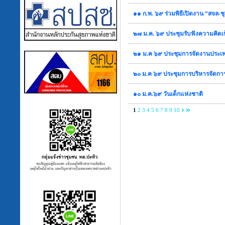
๑๑ ก.พ. ๖๙ ร่วมพิธีเปิดงาน “สจล
๒๗ ม.ค. ๖๙ ประชุมรับฟังความคิดเห
๒๑ ม.ค ๖๙ ประชุมการจัดงานประเพ
๒๐ ม.ค ๖๙ ประชุมการบริหารจัดการ
๑๐ ม.ค.๖๙ วันเด็กแห่งชาติ
›
»
1
2
3
4
5
6
7
8
9
10