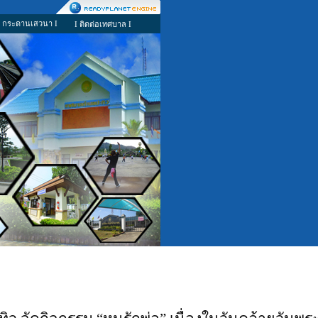
I กระดานเสวนา I
I ติดต่อเทศบาล I