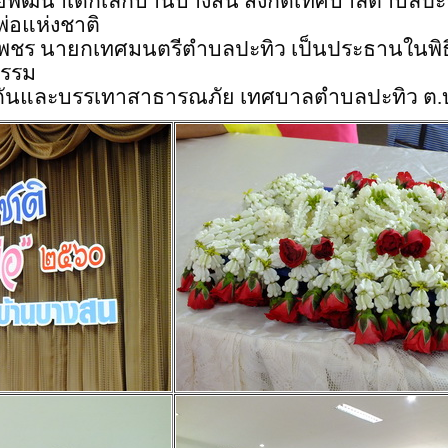
 ศูนย์พัฒนาเด็กเล็กบ้านบางสน สังกัดเทศบาลตำบลปะ
พ่อแห่งชาติ
ชร นายกเทศมนตรีตำบลปะทิว เป็นประธานในพิธี 
จกรรม
กันและบรรเทาสาธารณภัย เทศบาลตำบลปะทิว ต.บ