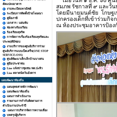
เมื่อวันที่ ๑ ธ.ค. ๖๐
ดัดแปลงอาคาร
สมภพ รัชกาลที่ ๙ และวัน
งานทะเบียนพาณิชย์
โดยมีนายมนต์ชัย โกษฐเพ
ระเบียบการติดตั้งป้ายโฆษณา
ปกครองเด็กที่เข้าร่วมกิ
คู่มือภาษี
เอกสาร / แผ่นพับ
ณ ห้องประชุมอาคารป้อง
ช่องทางร้องเรียน
ร้องเรียนทุจริต
การจัดการเรื่องร้องเรียนทุจริตและ
ประพฤติมิชอบ
งานบริการของศูนย์บริการร่วม/
ศูนย์บริการแบบเบ็ดเสร็จ(ONE STOP
SERVICE:OSS)
ศูนย์พัฒนาเด็กเล็กบ้านบางสน
คู่มือประชาชน
Line แจ้งข่าวชุมชน ทต.ปะทิว
Line ตลาดนัดวันอังคาร
แผนพัฒนาท้องถิ่น
แผนยุทธศาสต์การพัฒนา
แผนพัฒนาท้องถิ่น
แผนการดำเนินงาน
รายงานการกำกับติดตามการ
ดำเนินงานประจำปี
แผนการบริหารจัดการความเสี่ยง
บทสรุปผู้บริหาร