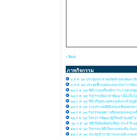
« Back
ภาพกิจกรรม
๖ ส.ค. ๖๙ ประชุมประชาคมจัดทำแผนพัฒนาท้อง
๓ ส.ค. ๖๙ ประชุมชี้แจงคณะอนุกรรมาการท้องถิ
๒๘ ก.ค. ๖๙ พิธีถวายเครื่องสักการะวางพานพุ่
๒๘ ก.ค. ๖๙ กิจกรรมจิตอาสาพัฒนาเนื่องใ
๒๘ ก.ค. ๖๙ พิธีเจริญพระพุทธมนต์และทำบุญต
๒๔ ก.ค. ๖๙ งานประเพณีพิธีฉลองเทียนพรรษ
๒๒ ก.ค. ๖๙ กิจกรรมเทศกาลชิมหอยแมลงภู่ คร
๒๑ ก.ค. ๖๙ โครงการพัฒนาผู้เรียนด้านเทคโนโล
๒๐ ก.ค. ๖๙ พิธีเปิดพิมพ์หล่อเทียน ประจำปี 
๑๗ ก.ค. ๖๙ กิจกรรม พิธีเปิดถนนคนเดิน Path
๑๔ ก.ค. ๖๙ ประชุมข้าราชการและพนักงานเต