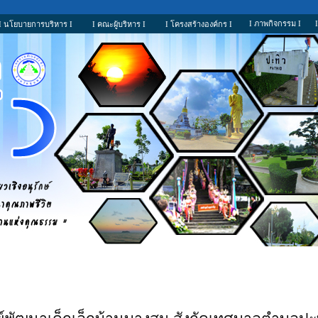
I ภาพกิจกรรม I
I นโยบายการบริหาร I
I คณะผู้บริหาร I
I โครงสร้างองค์กร I