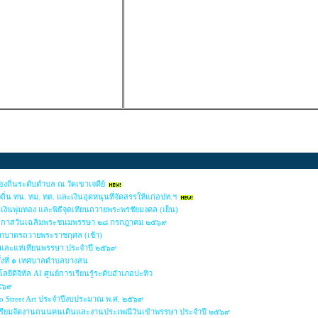
ถิ่นระดับตำบล ณ วัดเขาเจดีย์
่น ทน. ทม. ทต. และเงินอุดหนุนที่จัดสรรให้แก่อปท.ฯ
มเงินพุ่มทอง และพิธีจุดเทียนถวายพระพรชัยมงคล (เย็น)
นโอกาสวันเฉลิมพระชนมพรรษา ๒๘ กรกฎาคม ๒๕๖๙
ักบาตรถวายพระราชกุศล (เช้า)
าและแห่เทียนพรรษา ประจำปี ๒๕๖๙
ั้งที่ ๑ เทศบาลตำบลบางสน
ยีดิจิทัล AI ศูนย์การเรียนรู้ระดับอำเภอปะทิว
๒๕๖๙
io Street Art ประจำปีงบประมาณ พ.ศ. ๒๕๖๙
รียมจัดงานถนนคนเดินและงานประเพณีวันเข้าพรรษา ประจำปี ๒๕๖๙