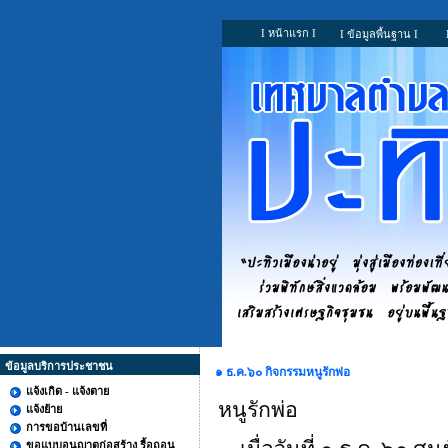
I หน้าแรก I
I ข้อมูลพื้นฐาน I
ข้อมูลบริการประชาชน
๑ ธ.ค.๖๐ กิจกรรมหนูรักพ่อ
แจ้งเกิด - แจ้งตาย
หนูรักพ่อ
แจ้งย้าย
การขอบ้านเลขที่
ขอแบบอนุญาตก่อสร้าง รื้อถอน