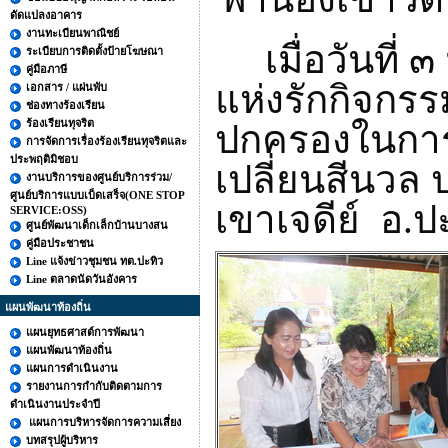
ดัดแปลงอาคาร
งานทะเบียนพาณิชย์
เมื่อวันที่ 
ระเบียบการติดตั้งป้ายโฆษณา
คู่มือภาษี
แห่งรักกิจกรรม
เอกสาร / แผ่นพับ
ช่องทางร้องเรียน
ร้องเรียนทุจริต
ปกครองในการท
การจัดการเรื่องร้องเรียนทุจริตและ
ประพฤติมิชอบ
เปลี่ยนสีนวล
งานบริการของศูนย์บริการร่วม/
ศูนย์บริการแบบเบ็ดเสร็จ(ONE STOP
เขาเจดีย์ อ.ป
SERVICE:OSS)
ศูนย์พัฒนาเด็กเล็กบ้านบางสน
คู่มือประชาชน
Line แจ้งข่าวชุมชน ทต.ปะทิว
Line ตลาดนัดวันอังคาร
แผนพัฒนาท้องถิ่น
แผนยุทธศาสต์การพัฒนา
แผนพัฒนาท้องถิ่น
แผนการดำเนินงาน
รายงานการกำกับติดตามการ
ดำเนินงานประจำปี
แผนการบริหารจัดการความเสี่ยง
บทสรุปผู้บริหาร