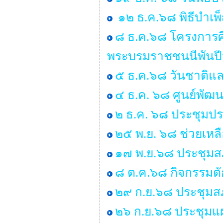
๑๒ ธ.ค.๖๘ พิธีบำเ
๘ ธ.ค.๖๘ โครงการศ
พระบรมราชชนนีพันป
๕ ธ.ค.๖๘ วันชาติแล
๔ ธ.ค. ๖๘ ศูนย์พัฒน
๒ ธ.ค. ๖๘ ประชุมป
๒๕ พ.ย. ๖๘ ช่วยเหลื
๑๗ พ.ย.๖๘ ประชุมสภ
๘ ต.ค.๖๘ กิจกรรมต
๒๙ ก.ย.๖๘ ประชุมสภา
๒๖ ก.ย.๖๘ ประชุมแ