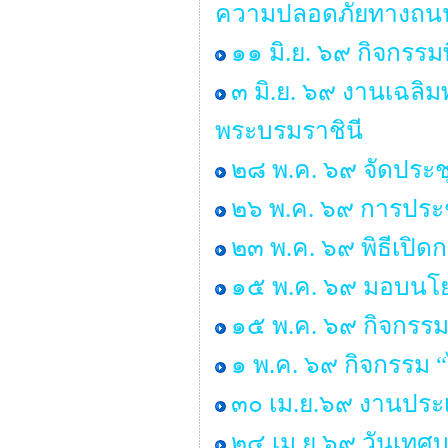
ความปลอดภัยทางถนน 
๑๑ มิ.ย. ๖๙ กิจกรรม
๓ มิ.ย. ๖๙ งานเฉลิ
พระบรมราชินี
๒๘ พ.ค. ๖๙ จัดประ
๒๖ พ.ค. ๖๙ การประช
๒๓ พ.ค. ๖๙ พิธีเปิ
๑๕ พ.ค. ๖๙ มอบนโยบ
๑๕ พ.ค. ๖๙ กิจกรรม
๑ พ.ค. ๖๙ กิจกรรม
๓๐ เม.ย.๖๙ งานประเ
๒๔ เม.ย.๖๙ วันเทศ