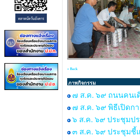
« Back
ภาพกิจกรรม
๗ ส.ค. ๖๙ ถนนคนเดิน 
๗ ส.ค. ๖๙ พิธีเปิด
๖ ส.ค. ๖๙ ประชุมปร
๓ ส.ค. ๖๙ ประชุมชี้