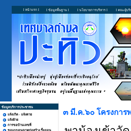
I หน้าแรก I
I ข้อมูลพื้นฐาน I
I นโยบายการบริหาร I
I คณะผู้บริ
ข้อมูลบริการประชาชน
๓ มี.ค.๖๐ โครงการพ
แจ้งเกิด - แจ้งตาย
แจ้งย้าย
การขอบ้านเลขที่
พาน้องเข้าวั
ขอแบบอนุญาตก่อสร้าง รื้อถอน