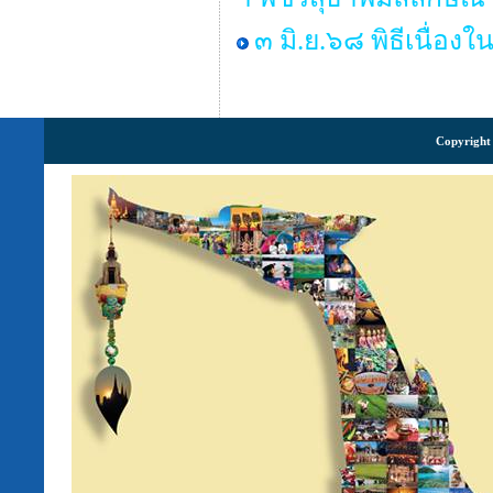
๓ มิ.ย.๖๘ พิธีเนื่
Copyright 