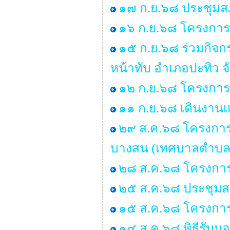
๑๗ ก.ย.๖๘ ประชุมสภา
๑๖ ก.ย.๖๘ โครงการร
๑๕ ก.ย.๖๘ ร่วมกิจ
หน้าทับ อำเภอปะทิว จ
๑๒ ก.ย.๖๘ โครงการอ
๑๑ ก.ย.๖๘ เดินงานเเ
๒๙ ส.ค.๖๘ โครงการอบ
บางสน (เทศบาลตำบล
๒๘ ส.ค.๖๘ โครงการ
๒๕ ส.ค.๖๘ ประชุมสภา 
๑๕ ส.ค.๖๘ โครงกา
๑๔ ส.ค.๖๘ พิธีรับ