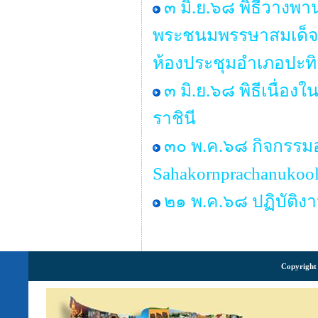
๓ มิ.ย.๖๘ พิธีวางพ
พระชนมพรรษาสมเด็จพร
ห้องประชุมอำเภอปะทิ
๓ มิ.ย.๖๘ พิธีเนื่
ราชินี
๓๐ พ.ค.๖๘ กิจกรรม
Sahakornprachanukool
๒๑ พ.ค.๖๘ ปฏิบัติง
Copyright 