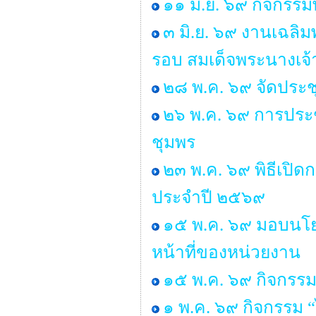
๑๑ มิ.ย. ๖๙ กิจกรรม
๓ มิ.ย. ๖๙ งานเฉลิ
รอบ สมเด็จพระนางเจ้
๒๘ พ.ค. ๖๙ จัดประ
๒๖ พ.ค. ๖๙ การประช
ชุมพร
๒๓ พ.ค. ๖๙ พิธีเปิ
ประจำปี ๒๕๖๙
๑๕ พ.ค. ๖๙ มอบนโยบ
หน้าที่ของหน่วยงาน
๑๕ พ.ค. ๖๙ กิจกรรม
๑ พ.ค. ๖๙ กิจกรรม