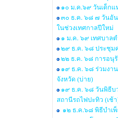
๑๐ ม.ค.๖๙ วันเด็กแห
๓๐ ธ.ค. ๖๘ ๗ วันอั
ในช่วงเทศกาลปีใหม่
๑ ม.ค. ๖๙ เทศบาลตำ
๒๙ ธ.ค. ๖๘ ประชุ
๒๒ ธ.ค. ๖๘ การอนุ
๑๙ ธ.ค. ๖๘ ร่วมงาน
จังหวัด (บ่าย)
๑๙ ธ.ค. ๖๘ วันพิธ
สถานีรถไฟปะทิว (เช้า
๑๒ ธ.ค.๖๘ พิธีบำเ