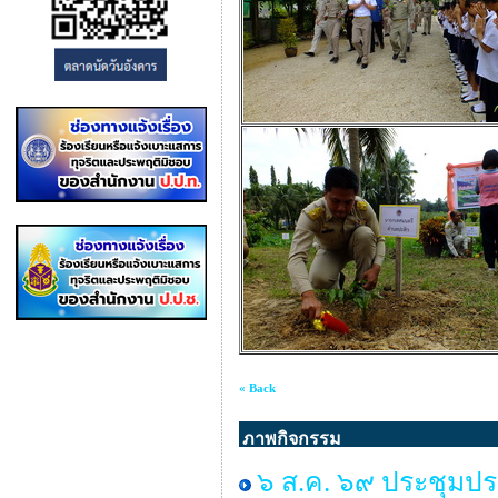
« Back
ภาพกิจกรรม
๖ ส.ค. ๖๙ ประชุมปร