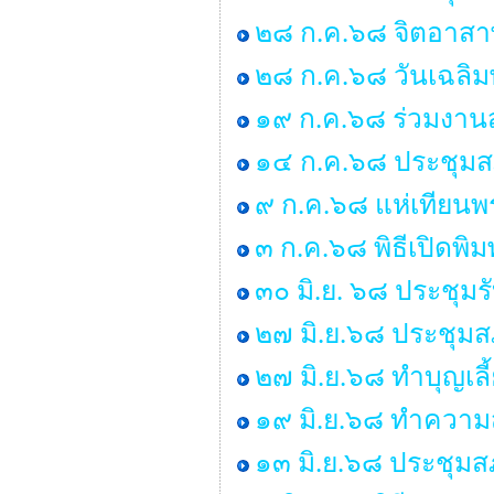
๒๘ ก.ค.๖๘ จิตอาสาพ
๒๘ ก.ค.๖๘ วันเฉลิม
๑๙ ก.ค.๖๘ ร่วมงานส
๑๔ ก.ค.๖๘ ประชุมสภา 
๙ ก.ค.๖๘ แห่เทียน
๓ ก.ค.๖๘ พิธีเปิดพิ
๓๐ มิ.ย. ๖๘ ประชุม
๒๗ มิ.ย.๖๘ ประชุมสภา
๒๗ มิ.ย.๖๘ ทำบุญเ
๑๙ มิ.ย.๖๘ ทำคว
๑๓ มิ.ย.๖๘ ประชุมสภ