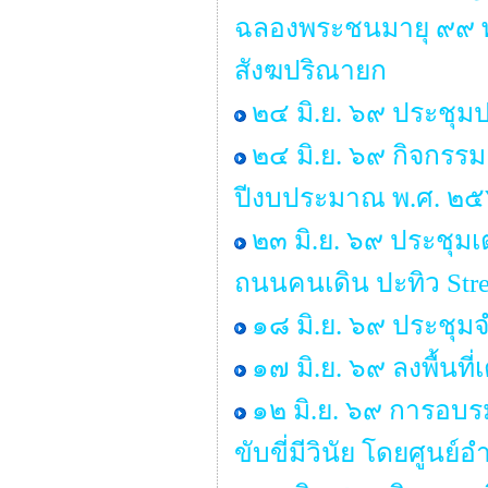
ฉลองพระชนมายุ ๙๙ 
สังฆปริณายก
๒๔ มิ.ย. ๖๙ ประชุม
๒๔ มิ.ย. ๖๙ กิจกรร
ปีงบประมาณ พ.ศ. ๒
๒๓ มิ.ย. ๖๙ ประชุ
ถนนคนเดิน ปะทิว Stre
๑๘ มิ.ย. ๖๙ ประชุ
๑๗ มิ.ย. ๖๙ ลงพื้นท
๑๒ มิ.ย. ๖๙ การอบร
ขับขี่มีวินัย โดยศู