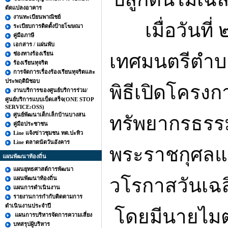
ดัดแปลงอาคาร
งานทะเบียนพาณิชย์
เมื่อวันที่
ระเบียบการติดตั้งป้ายโฆษณา
คู่มือภาษี
เอกสาร / แผ่นพับ
ช่องทางร้องเรียน
เทศมนตรีตำบล
ร้องเรียนทุจริต
การจัดการเรื่องร้องเรียนทุจริตและ
ประพฤติมิชอบ
พิธีเปิดโครง
งานบริการของศูนย์บริการร่วม/
ศูนย์บริการแบบเบ็ดเสร็จ(ONE STOP
SERVICE:OSS)
ศูนย์พัฒนาเด็กเล็กบ้านบางสน
ทรัพยากรธรรม
คู่มือประชาชน
Line แจ้งข่าวชุมชน ทต.ปะทิว
Line ตลาดนัดวันอังคาร
พระราชกุศลแด่
แผนพัฒนาท้องถิ่น
แผนยุทธศาสต์การพัฒนา
แผนพัฒนาท้องถิ่น
วโรกาสวันเฉ
แผนการดำเนินงาน
รายงานการกำกับติดตามการ
ดำเนินงานประจำปี
โดยมีนายไมตรี
แผนการบริหารจัดการความเสี่ยง
บทสรุปผู้บริหาร