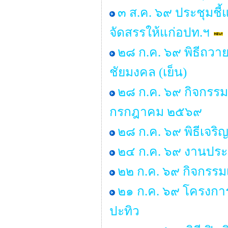
๓ ส.ค. ๖๙ ประชุมชี้
จัดสรรให้แก่อปท.ฯ
๒๘ ก.ค. ๖๙ พิธีถวาย
ชัยมงคล (เย็น)
๒๘ ก.ค. ๖๙ กิจกรร
กรกฎาคม ๒๕๖๙
๒๘ ก.ค. ๖๙ พิธีเจร
๒๔ ก.ค. ๖๙ งานประ
๒๒ ก.ค. ๖๙ กิจกรรม
๒๑ ก.ค. ๖๙ โครงการพ
ปะทิว