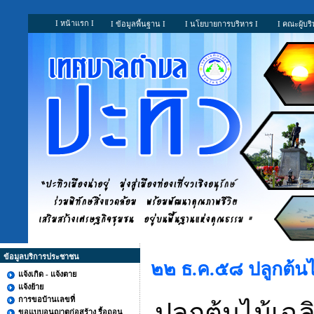
I หน้าแรก I
I ข้อมูลพื้นฐาน I
I นโยบายการบริหาร I
I คณะผู้บริ
ข้อมูลบริการประชาชน
๒๒ ธ.ค.๕๘ ปลูกต้นไ
แจ้งเกิด - แจ้งตาย
แจ้งย้าย
การขอบ้านเลขที่
ปลูกต้นไม้เฉล
ขอแบบอนุญาตก่อสร้าง รื้อถอน