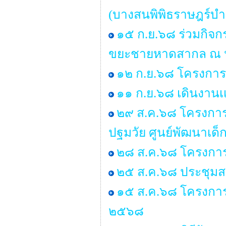
(บางสนพิพิธราษฎร์บำร
๑๕ ก.ย.๖๘ ร่วมกิจ
ขยะชายหาดสากล ณ หา
๑๒ ก.ย.๖๘ โครงการอ
๑๑ ก.ย.๖๘ เดินงานเเ
๒๙ ส.ค.๖๘ โครงการอบ
ปฐมวัย ศูนย์พัฒนาเด
๒๘ ส.ค.๖๘ โครงการ
๒๕ ส.ค.๖๘ ประชุมสภา 
๑๕ ส.ค.๖๘ โครงการ
๒๕๖๘