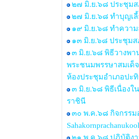
๒๗ มิ.ย.๖๘ ประชุมสภา
๒๗ มิ.ย.๖๘ ทำบุญเ
๑๙ มิ.ย.๖๘ ทำคว
๑๓ มิ.ย.๖๘ ประชุมสภ
๓ มิ.ย.๖๘ พิธีวางพ
พระชนมพรรษาสมเด็จพร
ห้องประชุมอำเภอปะทิ
๓ มิ.ย.๖๘ พิธีเนื่
ราชินี
๓๐ พ.ค.๖๘ กิจกรรม
Sahakornprachanukool
๒๑ พ.ค.๖๘ ปฏิบัติง