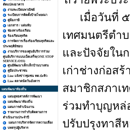
ดัดแปลงอาคาร
งานทะเบียนพาณิชย์
เมื่อวันที่ 
ระเบียบการติดตั้งป้ายโฆษณา
คู่มือภาษี
เอกสาร / แผ่นพับ
ช่องทางร้องเรียน
เทศมนตรีตำบ
ร้องเรียนทุจริต
การจัดการเรื่องร้องเรียนทุจริตและ
ประพฤติมิชอบ
และปัจจัยในก
งานบริการของศูนย์บริการร่วม/
ศูนย์บริการแบบเบ็ดเสร็จ(ONE STOP
SERVICE:OSS)
ศูนย์พัฒนาเด็กเล็กบ้านบางสน
เก่าช่างก่อสร
คู่มือประชาชน
Line แจ้งข่าวชุมชน ทต.ปะทิว
Line ตลาดนัดวันอังคาร
สมาชิกสภาเ
แผนพัฒนาท้องถิ่น
แผนยุทธศาสต์การพัฒนา
แผนพัฒนาท้องถิ่น
ร่วมทำบุญหล่
แผนการดำเนินงาน
รายงานการกำกับติดตามการ
ดำเนินงานประจำปี
ปรับปรุงทาสีห
แผนการบริหารจัดการความเสี่ยง
บทสรุปผู้บริหาร