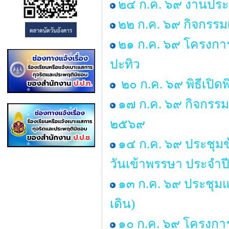
๒๔ ก.ค. ๖๙ งานประ
๒๒ ก.ค. ๖๙ กิจกรรม
๒๑ ก.ค. ๖๙ โครงการพ
ปะทิว
๒๐ ก.ค. ๖๙ พิธีเปิด
๑๗ ก.ค. ๖๙ กิจกรรม 
๒๕๖๙
๑๔ ก.ค. ๖๙ ประชุ
วันเข้าพรรษา ประจำ
๑๓ ก.ค. ๖๙ ประชุมแม
เดิน)
๑๐ ก.ค. ๖๙ โครงการ “