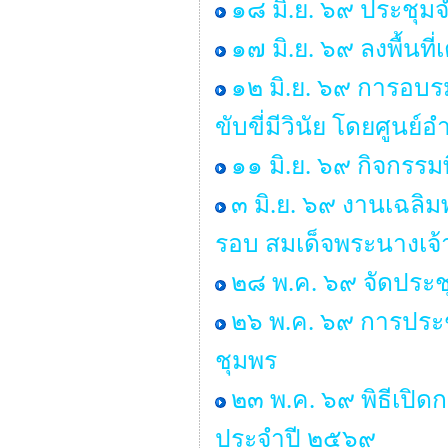
๑๘ มิ.ย. ๖๙ ประชุ
๑๗ มิ.ย. ๖๙ ลงพื้นท
๑๒ มิ.ย. ๖๙ การอบร
ขับขี่มีวินัย โดยศู
๑๑ มิ.ย. ๖๙ กิจกรรม
๓ มิ.ย. ๖๙ งานเฉลิ
รอบ สมเด็จพระนางเจ้
๒๘ พ.ค. ๖๙ จัดประ
๒๖ พ.ค. ๖๙ การประช
ชุมพร
๒๓ พ.ค. ๖๙ พิธีเปิ
ประจำปี ๒๕๖๙