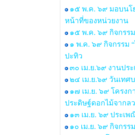
๑๕ พ.ค. ๖๙ มอบนโยบ
หน้าที่ของหน่วยงาน
๑๕ พ.ค. ๖๙ กิจกรรม
๑ พ.ค. ๖๙ กิจกรรม
ปะทิว
๓๐ เม.ย.๖๙ งานประเ
๒๔ เม.ย.๖๙ วันเทศ
๑๗ เม.ย. ๖๙ โครงกา
ประดิษฐ์ดอกไม้จากลว
๑๓ เม.ย. ๖๙ ประเพ
๑๐ เม.ย. ๖๙ กิจกรร