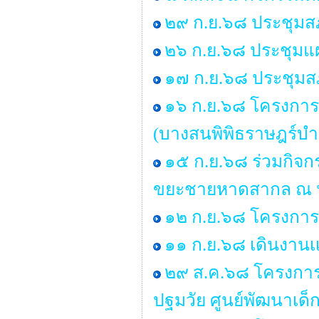
๒๙ ก.ย.๖๘ ประชุมสภา
๒๖ ก.ย.๖๘ ประชุมแ
๑๗ ก.ย.๖๘ ประชุมสภา
๑๖ ก.ย.๖๘ โครงการ
(บางสนพิพิธราษฎร์บำร
๑๕ ก.ย.๖๘ ร่วมกิจ
ขยะชายหาดสากล ณ หา
๑๒ ก.ย.๖๘ โครงการอ
๑๑ ก.ย.๖๘ เดินงานเเ
๒๙ ส.ค.๖๘ โครงการอบ
ปฐมวัย ศูนย์พัฒนาเด