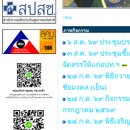
« Back
ภาพกิจกรรม
๖ ส.ค. ๖๙ ประชุมปร
๓ ส.ค. ๖๙ ประชุมชี้
จัดสรรให้แก่อปท.ฯ
๒๘ ก.ค. ๖๙ พิธีถวาย
ชัยมงคล (เย็น)
๒๘ ก.ค. ๖๙ กิจกรร
กรกฎาคม ๒๕๖๙
๒๘ ก.ค. ๖๙ พิธีเจร