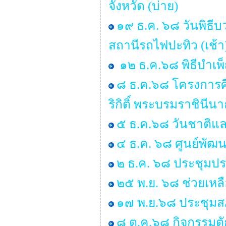
จังหวัด (บ่าย)
๑๙ ธ.ค. ๖๘ วันพิธ
สถานีรถไฟปะทิว (เช้า
๑๒ ธ.ค.๖๘ พิธีบำเ
๘ ธ.ค.๖๘ โครงการศ
ริกิติ์ พระบรมราชิน
๕ ธ.ค.๖๘ วันชาติแล
๔ ธ.ค. ๖๘ ศูนย์พัฒน
๒ ธ.ค. ๖๘ ประชุมป
๒๕ พ.ย. ๖๘ ช่วยเหลื
๑๗ พ.ย.๖๘ ประชุมสภ
๘ ต.ค.๖๘ กิจกรรมต