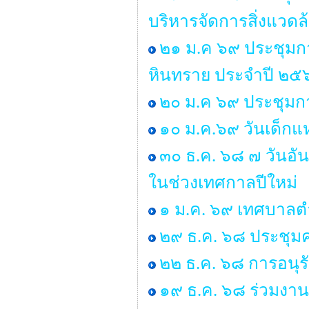
บริหารจัดการสิ่งแวด
๒๑ ม.ค ๖๙ ประชุมก
หินทราย ประจำปี ๒๕
๒๐ ม.ค ๖๙ ประชุมกา
๑๐ ม.ค.๖๙ วันเด็กแห
๓๐ ธ.ค. ๖๘ ๗ วันอั
ในช่วงเทศกาลปีใหม่
๑ ม.ค. ๖๙ เทศบาลตำ
๒๙ ธ.ค. ๖๘ ประชุ
๒๒ ธ.ค. ๖๘ การอนุ
๑๙ ธ.ค. ๖๘ ร่วมงาน