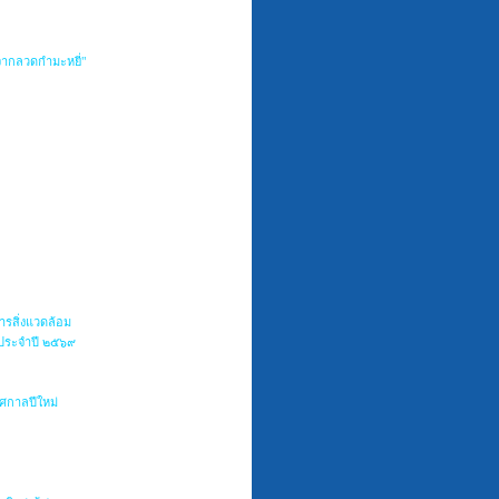
จากลวดกำมะหยี่"
ารสิ่งแวดล้อม
 ประจำปี ๒๕๖๙
ศกาลปีใหม่