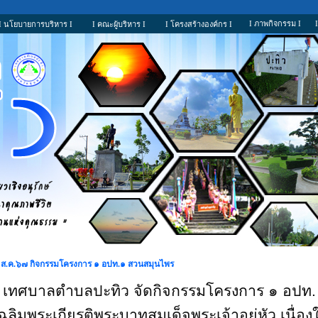
I ภาพกิจกรรม I
I นโยบายการบริหาร I
I คณะผู้บริหาร I
I โครงสร้างองค์กร I
 ส.ค.๖๗ กิจกรรมโครงการ ๑ อปท.๑ สวนสมุนไพร
เทศบาลตำบลปะทิว จัดกิจกรรมโครงการ ๑ อปท.
ฉลิมพระเกียรติพระบาทสมเด็จพระเจ้าอยู่หัว เนื่