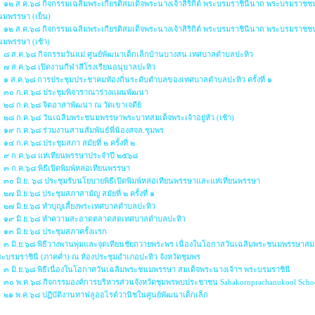
๑๒ ส.ค.๖๘ กิจกรรมเฉลิมพระเกียรติสมเด็จพระนางเจ้าสิริกิต์ พระบรมราชินีนาถ พระบรมราชช
นมพรรษา (เย็น)
๑๒ ส.ค.๖๘ กิจกรรมเฉลิมพระเกียรติสมเด็จพระนางเจ้าสิริกิต์ พระบรมราชินีนาถ พระบรมราชช
มพรรษา (เช้า)
๘ ส.ค.๖๘ กิจกรรมวันแม่ ศูนย์พัฒนาเด็กเล็กบ้านบางสน เทศบาลตำบลปะทิว
๗ ส.ค.๖๘ เปิดงานกีฬาสีโรงเรียนอนุบาลปะทิว
๑ ส.ค.๖๘ การประชุมประชาคมท้องถิ่นระดับตำบลของเทศบาลตำบลปะทิว ครั้งที่ ๑
๓๐ ก.ค.๖๘ ประชุมพิจาราณาร่างเเผนพัฒนา
๒๘ ก.ค.๖๘ จิตอาสาพัฒนา ณ วัดเขาเจดีย์
๒๘ ก.ค.๖๘ วันเฉลิมพระชนมพรรษาพระบาทสมเด็จพระเจ้าอยู่หัว (เช้า)
๑๙ ก.ค.๖๘ ร่วมงานสานสัมพันธ์พี่น้องสจล.ชุมพร
๑๔ ก.ค.๖๘ ประชุมสภา สมัยที่ ๒ ครั้งที่ ๒
๙ ก.ค.๖๘ แห่เทียนพรรษาประจำปี ๒๕๖๘
๓ ก.ค.๖๘ พิธีเปิดพิมพ์หล่อเทียนพรรษา
๓๐ มิ.ย. ๖๘ ประชุมรับนโยบายพิธีเปิดพิมพ์หล่อเทียนพรรษาและแห่เที่ยนพรรษา
๒๗ มิ.ย.๖๘ ประชุมสภาสามัญ สมัยที่ ๒ ครั้งที่ ๑
๒๗ มิ.ย.๖๘ ทำบุญเลี้ยงพระเทศบาลตำบลปะทิว
๑๙ มิ.ย.๖๘ ทำความสะอาดตลาดสดเทศบาลตำบลปะทิว
๑๓ มิ.ย.๖๘ ประชุมสภาครั้งเเรก
๓ มิ.ย.๖๘ พิธีวางพานพุ่มและจุดเทียนชัยถวายพระพร เนื่องในโอกาสวันเฉลิมพระชนมพรรษาสมเ
ะบรมราชินี (ภาคค่ำ) ณ ห้องประชุมอำเภอปะทิว จังหวัดชุมพร
๓ มิ.ย.๖๘ พิธีเนื่องในโอกาสวันเฉลิมพระชนมพรรษา สมเด็จพระนางเจ้าฯ พระบรมราชินี
๓๐ พ.ค.๖๘ กิจกรรมองค์การบริหารส่วนจังหวัดชุมพรพบประชาชน Sahakornprachanukool Schoo
๒๑ พ.ค.๖๘ ปฏิบัติงานทาฟลูออไรด์วานิชในศูนย์พัฒนาเด็กเล็ก