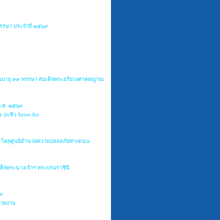
พรรษา ประจำปี ๒๕๖๙
ชนมายุ ๙๙ พรรษา สมเด็จพระอริยวงศาคตญาณ
พ.ศ. ๒๕๖๙
ปะทิว Street Art
ินัย โดยศูนย์อำนวยความปลอดภัยทางถนน
ด็จพระนางเจ้าฯ พระบรมราชินี
๖๙
น่วยงาน