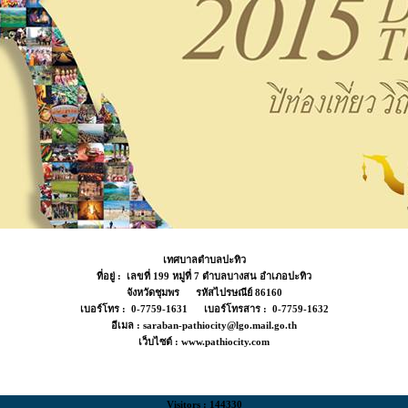
เทศบาลตำบลปะทิว
ที่อยู่ : เลขที่ 199 หมู่ที่ 7 ตำบลบางสน อำเภอปะทิว
จังหวัดชุมพร รหัสไปรษณีย์ 86160
เบอร์โทร : 0-7759-1631 เบอร์โทรสาร : 0-7759-1632
อีเมล : saraban-pathiocity@lgo.mail.go.th
เว็บไซต์ : www.pathiocity.com
Visitors : 144330