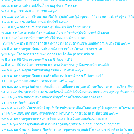
๑ พ.ค. ๖๙ กิจกรรม “ไทยช่วยไทย” ลดภาระลดค่าครองชีพ ณ ที่ว่าการปกครองอำเภอปะทิว
๓๐ เม.ย.๖๙ งานประเพณีขึ้นถ้ำเขาพลู ประจำปี ๒๕๖๙
๒๔ เม.ย.๖๙ วันเทศบาล ประจำปี ๒๕๖๙
๑๗ เม.ย. ๖๙ โครงการฝึกอบรมอาชีพให้กลุ่มสตรีและผู้นำชุมชนฯ "กิจกรรมงานประดิษฐ์ดอกไม้
๑๓ เม.ย. ๖๙ ประเพณีสงกรานต์ ประจำปี ๒๕๖๙
๑๐ เม.ย. ๖๙ กิจกรรมวันสงกรานต์ ศูนย์พัฒนาเด็กเล็กบ้านบางสน
๓ เม.ย. ๖๙ โครงการสัตว์โรค คนปลอดภัย จากโรคพิษสุนัขบ้า ประจำปี ๒๕๖๙
๑ เม.ย. ๖๙ โครงการจัดการแข่งขันกีฬาเทศบาลตำบลบางสน
๒๖ มี.ค. ๖๙ ประชุมข้าราชการและพนักงานเตรียมจัดงานประเพณีสงกรานต์ ประจำปี ๒๕๖๙
๑๓ มี.ค. ๖๙ ประชุมเตรียมงานประเพณีสงกรานต์และโครงการ Street Art
๖ มี.ค. ๖๙ โครงการส่งเสริมพัฒนาการของเด็กเล็ก (กิจกรรมกีฬาสี)
๓ มี.ค. ๖๙ พิธีเปิดงานประเพณี ๒๔๔ ปี วัดเขาเจดีย์
๓ มี.ค. ๖๙ พิธีแห่น้ำพระราชทาน และสรงน้ำพระพุทธรูปหินทราย วัดเขาเจดีย์
๒๗ ก.พ. ๖๙ ประชุมสภาสมัยสามัญ สมัยที่ ๑ ประจำปี ๒๕๖๙
๑๘ ก.พ. ๖๙ ประชุมเตรียมความพร้อมจัดงานประเพณี ๒๔๔ ปี วัดเขาเจดีย์
๑๑ ก.พ. ๖๙ ร่วมพิธีเปิดงาน “สจล-ชุมพรแฟร์ ๒๐๒๖”
๒๗ ม.ค. ๖๙ ประชุมรับฟังความคิดเห็น แลกเปลี่ยนความรู้และสร้างเครือข่ายทางการบริหารจัดก
๒๑ ม.ค ๖๙ ประชุมการจัดงานประเพณีสรงน้ำเจดีย์ปะทิวนิรมาณมงคลเเละพระพุทธรูปหินทราย
๒๐ ม.ค ๖๙ ประชุมการบริหารจัดการน้ำลุ่มน้ำภาคใต้ฝั่งตะวันออกตอนบน
๑๐ ม.ค.๖๙ วันเด็กแห่งชาติ
๓๐ ธ.ค. ๖๘ ๗ วันอันตราย จัดตั้งศูนย์บริการประชาชนป้องกันและลดอุบัติเหตุทางถนนในช่วงเท
๑ ม.ค. ๖๙ เทศบาลตำบลปะทิวจัดกิจกรรมทำบุญตักบาตรเนื่องในวันขึ้นปีใหม่ ๒๕๖๙
๒๙ ธ.ค. ๖๘ ประชุมคณะกรรมการติดตามและประเมินผลแผนพัฒนาเทศบาล
๒๒ ธ.ค. ๖๘ การอนุรักษ์และสืบสานมรดกภูมิปัญญาทางวัฒนธรรม “การทำขวัญข้าว”
๑๙ ธ.ค. ๖๘ ร่วมงานเทิดพระเกียรติ กรมหลวงชุมพรเขตอุดมศักดิ์ และงานกาชาดจังหวัด (บ่าย)