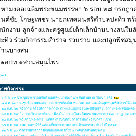
มหามงคลเฉลิมพระชนมพรรษา ๖ รอบ ๒๘ กรกฎ
นต์ชัย โกษฐเพชร นายกเทศมนตรีตำบลปะทิว พร้
นักงาน ลูกจ้างและครูศูนย์เด็กเล็กบ้านบางสนใ
ะทิว ร่วมกิจกรรมสำรวจ รวบรวม และปลูกพืชสมุนไ
บ้านบางสน
#
๑อปท.๑สวนสมุนไพร
Back
ภาพกิจกรรม
๖ ส.ค. ๖๙ ประชุมประชาคมจัดทำแผนพัฒนาท้องถิ่นระดับตำบล ณ วัดเขาเจดีย์
๓ ส.ค. ๖๙ ประชุมชี้แจงคณะอนุกรรมาการท้องถิ่น ทน. ทม. ทต. และเงินอุดหนุนที่จัดสรรให้แก่
๒๘ ก.ค. ๖๙ พิธีถวายเครื่องสักการะวางพานพุ่มเงินพุ่มทอง และพิธีจุดเทียนถวายพระพรชัยมงคล 
๒๘ ก.ค. ๖๙ กิจกรรมจิตอาสาพัฒนาเนื่องในโอกาสวันเฉลิมพระชนมพรรษา ๒๘ กรกฎาคม ๒
๒๘ ก.ค. ๖๙ พิธีเจริญพระพุทธมนต์และทำบุญตักบาตรถวายพระราชกุศล (เช้า)
๒๔ ก.ค. ๖๙ งานประเพณีพิธีฉลองเทียนพรรษาและแห่เทียนพรรษา ประจำปี ๒๕๖๙
๒๒ ก.ค. ๖๙ กิจกรรมเทศกาลชิมหอยแมลงภู่ ครั้งที่ ๑ เทศบาลตำบลบางสน
๒๑ ก.ค. ๖๙ โครงการพัฒนาผู้เรียนด้านเทคโนโลยีดิจิทัล AI ศูนย์การเรียนรู้ระดับอำเภอปะทิว