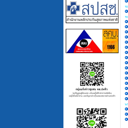
ช
ชน
พร