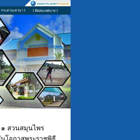
I กระดานเสวนา I
I ติดต่อเทศบาล I
 ๑ สวนสมุนไพร
องในโอกาสพระราชพิธี