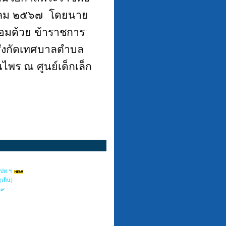
าคม ๒๕๖๗
โดยนาย
อมด้วย ข้าราชการ
นสังกัดเทศบาลตำบล
พร ณ ศูนย์เด็กเล็ก
อปท.ฯ
(เย็น)
๕๖๙