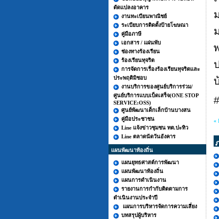
ดัดแปลงอาคาร
งานทะเบียนพาณิชย์
ระเบียบการติดตั้งป้ายโฆษณา
ม
คู่มือภาษี
เอกสาร / แผ่นพับ
พ
ช่องทางร้องเรียน
ร้องเรียนทุจริต
ป
การจัดการเรื่องร้องเรียนทุจริตและ
ประพฤติมิชอบ
งานบริการของศูนย์บริการร่วม/
ศูนย์บริการแบบเบ็ดเสร็จ(ONE STOP
SERVICE:OSS)
ศูนย์พัฒนาเด็กเล็กบ้านบางสน
คู่มือประชาชน
« 
Line แจ้งข่าวชุมชน ทต.ปะทิว
Line ตลาดนัดวันอังคาร
แผนพัฒนาท้องถิ่น
แผนยุทธศาสต์การพัฒนา
แผนพัฒนาท้องถิ่น
แผนการดำเนินงาน
รายงานการกำกับติดตามการ
ดำเนินงานประจำปี
แผนการบริหารจัดการความเสี่ยง
บทสรุปผู้บริหาร