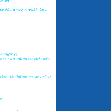
ิว (เช้า)
บรมราชินีนาถ พระบรมราชชนนีพันปีหลวง
ธราษฎร์บำรุง)
ดสากล ณ หาดหน้าทับ อำเภอปะทิว จังหวัด
ย ศูนย์พัฒนาเด็กเล็กบ้านบางสน (เทศบาลตำบล
พร