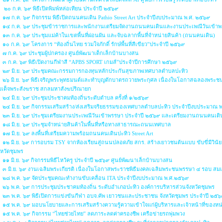
๒๐ ก.ค. ๖๙ พิธีเปิดพิมพ์หล่อเทียน ประจำปี ๒๕๖๙
๑๗ ก.ค. ๖๙ กิจกรรม พิธีเปิดถนนคนเดิน Pathio Street Art ประจำปีงบประมาณ พ.ศ. ๒๕๖๙
๑๔ ก.ค. ๖๙ ประชุมข้าราชการและพนักงานเตรียมจัดงานถนนคนเดินและงานประเพณีวันเข้า
๑๓ ก.ค. ๖๙ ประชุมแม่ค้าในเขตพื้นที่ผ่อนผัน และจับฉลากพื้นที่จำหน่ายสินค้า (ถนนคนเดิน)
๑๐ ก.ค. ๖๙ โครงการ “ท้องถิ่นไทย รวมใจภักดิ์ รักษ์พื้นที่สีเขียว”ประจำปี ๒๕๖๙
๗ ก.ค. ๖๙ ประชุมผู้ปกครอง ศูนย์พัฒนาเด็กเล็กบ้านบางสน
๓ ก.ค. ๖๙ พิธีเปิดงานกีฬาสี “APBS SPORT เกมส์”ประจำปีการศึกษา ๒๕๖๙
๒๙ มิ.ย. ๖๙ ประชุมคณะกรรมการกองทุนหลักประกันสุขภาพเทศบาลตำบลปะทิว
๒๖ มิ.ย. ๖๙ พิธีเจริญพระพุทธมนต์และทำบุญตักบาตรถวายพระกุศล เนื่องในโอกาสฉลองพระ
มเด็จพระสังฆราช สกลมหาสังฆปริณายก
๒๔ มิ.ย. ๖๙ ประชุมประชาคมท้องถิ่นระดับตำบล ครั้งที่ ๑/๒๕๖๙
๒๔ มิ.ย. ๖๙ กิจกรรมเสริมสร้าง/ส่งเสริมจริยธรรมของเทศบาลตำบลปะทิว ประจำปีงบประมาณ 
๒๓ มิ.ย. ๖๙ ประชุมเตรียมงานประเพณีวันเข้าพรรษา ประจำปี ๒๕๖๙ และเตรียมงานถนนคนเดิน 
๑๘ มิ.ย. ๖๙ ประชุมจำหน่ายสินค้าในพื้นที่หรือทางสาธารณะถนนเทศบาล
๑๗ มิ.ย. ๖๙ ลงพื้นที่เตรียมความพร้อมถนนคนเดินปะทิว Street Art
๑๒ มิ.ย. ๖๙ การอบรม TSY จากห้องเรียนสู่ถนนปลอดภัย สกร. สร้างเยาวชนต้นแบบ ขับขี่มีว
งหวัดชุมพร
๑๑ มิ.ย. ๖๙ กิจกรรมพิธีไหว้ครู ประจำปี ๒๕๖๙ ศูนย์พัฒนาเล็กบ้านบางสน
๓ มิ.ย. ๖๙ งานเฉลิมพระเกียรติ เนื่องในโอกาสพระราชพิธีมงคลเฉลิมพระชนพรรษา ๔ รอบ สมเ
๒๘ พ.ค. ๖๙ จัดประชุมคณะทำงานขับเคลื่อน ITA ประจำปีงบประมาณ พ.ศ.๒๕๖๙
๒๖ พ.ค. ๖๙ การประชุมประชาคมท้องถิ่น ระดับอำเภอปะทิว องค์การบริหารส่วนจังหวัดชุมพร
๒๓ พ.ค. ๖๙ พิธีเปิดการแข่งขันกีฬา อบจ.คัพ เยาวชนและประชาชน จังหวัดชุมพร ประจำปี ๒๕
๑๕ พ.ค. ๖๙ มอบนโยบายและการเสริมสร้างความรู้ความเข้าใจแก่ผู้บริหารและเจ้าหน้าที่ของห
๑๕ พ.ค. ๖๙ กิจกรรม “ไทยช่วยไทย” ลดภาระลดค่าครองชีพ เครือข่ายรถพุ่มพวง