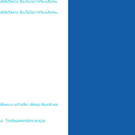
นนีพันปีหลวง เนื่องในโอกาสวันเฉลิมรพะ
นนีพันปีหลวง เนื่องในโอกาสวันเฉลิมรพะ
ด็จพระนางเจ้าสุทิดา พัชรสุธาพิมลลักษณ
l - โรงเรียนสหกรณ์ประชานุกูล