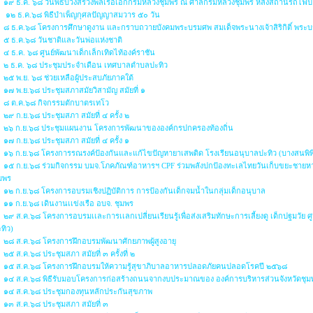
๑๙ ธ.ค. ๖๘ วันพิธีบวงสรวงพลเรือเอกกรมหลวงชุมพร ณ ศาลกรมหลวงชุมพร หลังสถานีรถไฟปะท
๑๒ ธ.ค.๖๘ พิธีบำเพ็ญกุศลปัญญาสมวาร ๕๐ วัน
๘ ธ.ค.๖๘ โครงการศึกษาดูงาน และกราบถวายบังคมพระบรมศพ สมเด็จพระนางเจ้าสิริกิติ์ พระ
๕ ธ.ค.๖๘ วันชาติและวันพ่อแห่งชาติ
๔ ธ.ค. ๖๘ ศูนย์พัฒนาเด็กเล็กเทิดไท้องค์ราชัน
๒ ธ.ค. ๖๘ ประชุมประจำเดือน เทศบาลตำบลปะทิว
๒๕ พ.ย. ๖๘ ช่วยเหลือผู้ประสบภัยภาคใต้
๑๗ พ.ย.๖๘ ประชุมสภาสมัยวิสามัญ สมัยที่ ๑
๘ ต.ค.๖๘ กิจกรรมตักบาตรเทโว
๒๙ ก.ย.๖๘ ประชุมสภา สมัยที่ ๔ ครั้ง ๒
๒๖ ก.ย.๖๘ ประชุมแผนงาน โครงการพัฒนาขององค์กรปกครองท้องถิ่น
๑๗ ก.ย.๖๘ ประชุมสภา สมัยที่ ๔ ครั้ง ๑
๑๖ ก.ย.๖๘ โครงการรณรงค์ป้องกันและแก้ไขปัญหายาเสพติด โรงเรียนอนุบาลปะทิว (บางสนพิพิ
๑๕ ก.ย.๖๘ ร่วมกิจกรรม บมจ.โภคภัณฑ์อาหารฯ CPF ร่วมพลังปกป้องทะเลไทยวันเก็บขยะชายหา
มพร
๑๒ ก.ย.๖๘ โครงการอบรมเชิงปฏิบัติการ การป้องกันเด็กจมน้ำในกลุ่มเด็กอนุบาล
๑๑ ก.ย.๖๘ เดินงานเเข่งเรือ อบจ. ชุมพร
๒๙ ส.ค.๖๘ โครงการอบรมเเละการเเลกเปลี่ยนเรียนรู้เพื่อส่งเสริมทักษะการเลี้ยงดู เด็กปฐมวั
ทิว)
๒๘ ส.ค.๖๘ โครงการฝึกอบรมพัฒนาศักยภาพผู้สูงอายุ
๒๕ ส.ค.๖๘ ประชุมสภา สมัยที่ ๓ ครั้งที่ ๒
๑๕ ส.ค.๖๘ โครงการฝึกอบรมให้ความรู้สุขาภิบาลอาหารปลอดภัยคนปลอดโรคปี ๒๕๖๘
๑๔ ส.ค.๖๘ พิธีรับมอบโครงการก่อสร้างถนนจากงบประมาณของ องค์การบริหารส่วนจังหวัดชุม
๑๔ ส.ค.๖๘ ประชุมกองทุนหลักประกันสุขภาพ
๑๓ ส.ค.๖๘ ประชุมสภา สมัยที่ ๓