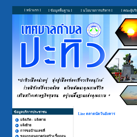
I หน้าแรก I
I ข้อมูลพื้นฐาน I
I นโยบายการบริหาร I
I คณะผู้บริ
ข้อมูลบริการประชาชน
Line ตลาดนัดวันอังคาร
แจ้งเกิด - แจ้งตาย
แจ้งย้าย
การขอบ้านเลขที่
ขอแบบอนุญาตก่อสร้าง รื้อถอน