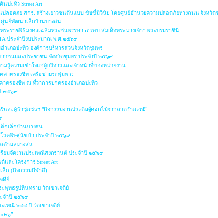
ินปะทิว Street Art
นปลอดภัย สกร. สร้างเยาวชนต้นแบบ ขับขี่มีวินัย โดยศูนย์อำนวยความปลอดภัยทางถนน จังหวัด
๙ ศูนย์พัฒนาเล็กบ้านบางสน
กาสพระราชพิธีมงคลเฉลิมพระชนพรรษา ๔ รอบ สมเด็จพระนางเจ้าฯ พระบรมราชินี
 ITA ประจำปีงบประมาณ พ.ศ.๒๕๖๙
อำเภอปะทิว องค์การบริหารส่วนจังหวัดชุมพร
พ เยาวชนและประชาชน จังหวัดชุมพร ประจำปี ๒๕๖๙
ู้ความเข้าใจแก่ผู้บริหารและเจ้าหน้าที่ของหน่วยงาน
ค่าครองชีพ เครือข่ายรถพุ่มพวง
ค่าครองชีพ ณ ที่ว่าการปกครองอำเภอปะทิว
ปี ๒๕๖๙
ตรีและผู้นำชุมชนฯ "กิจกรรมงานประดิษฐ์ดอกไม้จากลวดกำมะหยี่"
๙
เด็กเล็กบ้านบางสน
โรคพิษสุนัขบ้า ประจำปี ๒๕๖๙
บาลตำบลบางสน
ตรียมจัดงานประเพณีสงกรานต์ ประจำปี ๒๕๖๙
ต์และโครงการ Street Art
ล็ก (กิจกรรมกีฬาสี)
จดีย์
ะพุทธรูปหินทราย วัดเขาเจดีย์
ระจำปี ๒๕๖๙
เพณี ๒๔๔ ปี วัดเขาเจดีย์
 ๒๐๒๖”