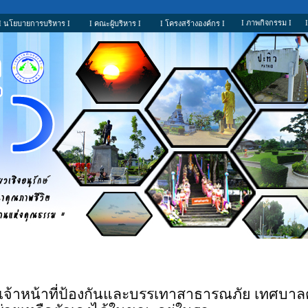
I ภาพกิจกรรม I
I นโยบายการบริหาร I
I คณะผู้บริหาร I
I โครงสร้างองค์กร I
๖๑ เจ้าหน้าที่ป้องกันและบรรเทาสาธารณภัย เทศบาลตำบ