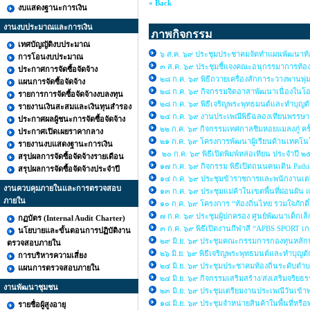
« Back
งบแสดงฐานะการเงิน
งานงบประมาณและการเงิน
ภาพกิจกรรม
เทศบัญญัติงบประมาณ
๖ ส.ค. ๖๙ ประชุมประชาคมจัดทำแผนพัฒนาท้อง
การโอนงบประมาณ
๓ ส.ค. ๖๙ ประชุมชี้แจงคณะอนุกรรมาการท้องถิ
ประกาศการจัดซื้อจัดจ้าง
๒๘ ก.ค. ๖๙ พิธีถวายเครื่องสักการะวางพานพุ่
แผนการจัดซื้อจัดจ้าง
๒๘ ก.ค. ๖๙ กิจกรรมจิตอาสาพัฒนาเนื่องใ
รายการการจัดซื้อจัดจ้างงบลงทุน
๒๘ ก.ค. ๖๙ พิธีเจริญพระพุทธมนต์และทำบุญต
รายงานเงินสะสมและเงินทุนสำรอง
๒๔ ก.ค. ๖๙ งานประเพณีพิธีฉลองเทียนพรรษ
ประกาศผลผู้ชนะการจัดซื้อจัดจ้าง
๒๒ ก.ค. ๖๙ กิจกรรมเทศกาลชิมหอยแมลงภู่ คร
ประกาศเปิดเผยราคากลาง
๒๑ ก.ค. ๖๙ โครงการพัฒนาผู้เรียนด้านเทคโนโล
รายงานงบแสดงฐานะการเงิน
๒๐ ก.ค. ๖๙ พิธีเปิดพิมพ์หล่อเทียน ประจำปี 
สรุปผลการจัดซื้อจัดจ้างรายเดือน
๑๗ ก.ค. ๖๙ กิจกรรม พิธีเปิดถนนคนเดิน Path
สรุปผลการจัดซื้อจัดจ้างประจำปี
๑๔ ก.ค. ๖๙ ประชุมข้าราชการและพนักงานเต
งานควบคุมภายในและการตรวจสอบ
๑๓ ก.ค. ๖๙ ประชุมแม่ค้าในเขตพื้นที่ผ่อนผัน
ภายใน
๑๐ ก.ค. ๖๙ โครงการ “ท้องถิ่นไทย รวมใจภักดิ์ 
๗ ก.ค. ๖๙ ประชุมผู้ปกครอง ศูนย์พัฒนาเด็กเ
กฏบัตร (Internal Audit Charter)
๓ ก.ค. ๖๙ พิธีเปิดงานกีฬาสี “APBS SPORT 
นโยบายและขั้นตอนการปฏิบัติงาน
๒๙ มิ.ย. ๖๙ ประชุมคณะกรรมการกองทุนหลั
ตรวจสอบภายใน
๒๖ มิ.ย. ๖๙ พิธีเจริญพระพุทธมนต์และทำบ
การบริหารความเสี่ยง
๒๔ มิ.ย. ๖๙ ประชุมประชาคมท้องถิ่นระดับตำบล
แผนการตรวจสอบภายใน
๒๔ มิ.ย. ๖๙ กิจกรรมเสริมสร้าง/ส่งเสริมจ
งานพัฒนาชุมชน
๒๓ มิ.ย. ๖๙ ประชุมเตรียมงานประเพณีวันเข้
๑๘ มิ.ย. ๖๙ ประชุมจำหน่ายสินค้าในพื้นที
รายชื่อผู้สูงอายุ