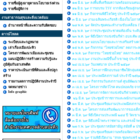
๑๗ มิ.ย. ๖๙ ลงพื้นที่เตรียมความพร้อมถนนคนเด
รายชื่อผู้สูงอายุตามนโยบายเร่งด่วน
๑๒ มิ.ย. ๖๙ การอบรม TSY จากห้องเรียนสู่ถน
รายชื่อผู้พิการ
๑๑ มิ.ย. ๖๙ กิจกรรมพิธีไหว้ครู ประจำปี ๒๕๖
งานสาธารณสุขและสิ่งแวดล้อม
๓ มิ.ย. ๖๙ งานเฉลิมพระเกียรติ เนื่องในโอ
๒๘ พ.ค. ๖๙ จัดประชุมคณะทำงานขับเคลื่อน
อำนาจหน้าที่และความรับผิดชอบ
๒๖ พ.ค. ๖๙ การประชุมประชาคมท้องถิ่น ระดับ
ดาวน์โหลด
๒๓ พ.ค. ๖๙ พิธีเปิดการแข่งขันกีฬา อบจ.คั
ระเบียบและกฏหมาย
๑๕ พ.ค. ๖๙ มอบนโยบายและการเสริมสร้างความร
เล่าเรื่องเมืองปะทิว
๑๕ พ.ค. ๖๙ กิจกรรม “ไทยช่วยไทย” ลดภาระลด
โครงการพัฒนาเมืองและชุมชน
๑ พ.ค. ๖๙ กิจกรรม “ไทยช่วยไทย” ลดภาระลด
แผนปฏิบัติการสร้างความรับรู้และ
๓๐ เม.ย.๖๙ งานประเพณีขึ้นถ้ำเขาพลู ประจำ
ภูมิคุ้มกันยาเสพติด
๒๔ เม.ย.๖๙ วันเทศบาล ประจำปี ๒๕๖๙
ราคาประเมินภาษีที่ดินและสิ่งปลูก
๑๗ เม.ย. ๖๙ โครงการฝึกอบรมอาชีพให้กลุ่มส
สร้าง
๑๓ เม.ย. ๖๙ ประเพณีสงกรานต์ ประจำปี ๒๕๖
รายงานผลการปฎิบัติงานประจำปี
๑๐ เม.ย. ๖๙ กิจกรรมวันสงกรานต์ ศูนย์พัฒนา
จดหมายข่าว
๓ เม.ย. ๖๙ โครงการสัตว์โรค คนปลอดภัย จาก
Info graphic
๑ เม.ย. ๖๙ โครงการจัดการแข่งขันกีฬาเทศ
๒๖ มี.ค. ๖๙ ประชุมข้าราชการและพนักงานเ
๑๓ มี.ค. ๖๙ ประชุมเตรียมงานประเพณีสงกราน
๖ มี.ค. ๖๙ โครงการส่งเสริมพัฒนาการของเด็กเ
๓ มี.ค. ๖๙ พิธีเปิดงานประเพณี ๒๔๔ ปี วัดเขาเ
๓ มี.ค. ๖๙ พิธีแห่น้ำพระราชทาน และสรงน้ำพร
๒๗ ก.พ. ๖๙ ประชุมสภาสมัยสามัญ สมัยที่ ๑ ป
๑๘ ก.พ. ๖๙ ประชุมเตรียมความพร้อมจัดงานประ
๑๑ ก.พ. ๖๙ ร่วมพิธีเปิดงาน “สจล-ชุมพรแฟร์