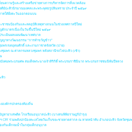
ี่ยนความรู้และสร้างเครือข่ายทางการบริหารจัดการสิ่งแวดล้อม
จดีย์ปะทิวนิรมาณมงคลเเละพระพุทธรูปหินทราย ประจำปี ๒๕๖๙
ำภาคใต้ฝั่งตะวันออกตอนบน
รประชาชนป้องกันและลดอุบัติเหตุทางถนนในช่วงเทศกาลปีใหม่
ตักบาตรเนื่องในวันขึ้นปีใหม่ ๒๕๖๙
ประเมินผลแผนพัฒนาเทศบาล
ปัญญาทางวัฒนธรรม “การทำขวัญข้าว”
ุมพรเขตอุดมศักดิ์ และงานกาชาดจังหวัด (บ่าย)
วงชุมพร ณ ศาลกรมหลวงชุมพร หลังสถานีรถไฟปะทิว (เช้า)
ัน
ังคมพระบรมศพ สมเด็จพระนางเจ้าสิริกิติ์ พระบรมราชินีนาถ พระบรมราชชนนีพันปีหลวง
น
ะทิว
องค์กรปกครองท้องถิ่น
ญหายาเสพติด โรงเรียนอนุบาลปะทิว (บางสนพิพิธราษฎร์บำรุง)
ฯ CPF ร่วมพลังปกป้องทะเลไทยวันเก็บขยะชายหาดสากล ณ หาดหน้าทับ อำเภอปะทิว จังหวัดชุม
องกันเด็กจมน้ำในกลุ่มเด็กอนุบาล