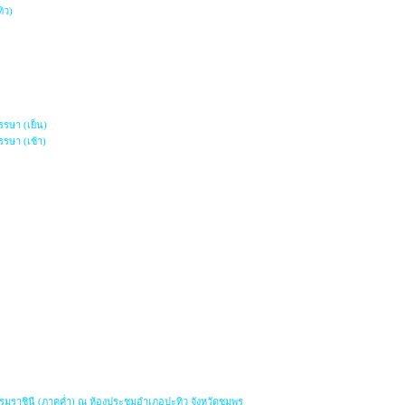
ิว)
รษา (เย็น)
รษา (เช้า)
มราชินี (ภาคค่ำ) ณ ห้องประชุมอำเภอปะทิว จังหวัดชุมพร