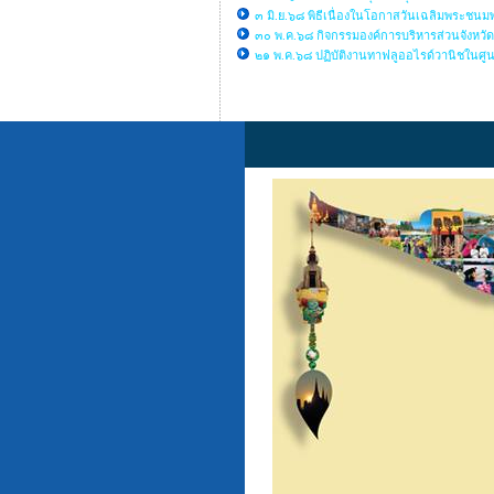
๓ มิ.ย.๖๘ พิธีเนื่องในโอกาสวันเฉลิมพระชน
๓๐ พ.ค.๖๘ กิจกรรมองค์การบริหารส่วนจังหวั
๒๑ พ.ค.๖๘ ปฏิบัติงานทาฟลูออไรด์วานิชในศูน