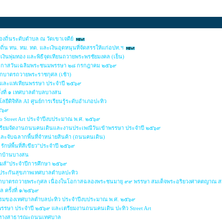
ถิ่นระดับตำบล ณ วัดเขาเจดีย์
่น ทน. ทม. ทต. และเงินอุดหนุนที่จัดสรรให้แก่อปท.ฯ
มเงินพุ่มทอง และพิธีจุดเทียนถวายพระพรชัยมงคล (เย็น)
นโอกาสวันเฉลิมพระชนมพรรษา ๒๘ กรกฎาคม ๒๕๖๙
ักบาตรถวายพระราชกุศล (เช้า)
าและแห่เทียนพรรษา ประจำปี ๒๕๖๙
ั้งที่ ๑ เทศบาลตำบลบางสน
ยีดิจิทัล AI ศูนย์การเรียนรู้ระดับอำเภอปะทิว
๒๕๖๙
io Street Art ประจำปีงบประมาณ พ.ศ. ๒๕๖๙
รียมจัดงานถนนคนเดินและงานประเพณีวันเข้าพรรษา ประจำปี ๒๕๖๙
 และจับฉลากพื้นที่จำหน่ายสินค้า (ถนนคนเดิน)
รักษ์พื้นที่สีเขียว”ประจำปี ๒๕๖๙
ล็กบ้านบางสน
เกมส์”ประจำปีการศึกษา ๒๕๖๙
กประกันสุขภาพเทศบาลตำบลปะทิว
ุญตักบาตรถวายพระกุศล เนื่องในโอกาสฉลองพระชนมายุ ๙๙ พรรษา สมเด็จพระอริยวงศาคตญาณ 
 ครั้งที่ ๑/๒๕๖๙
ริยธรรมของเทศบาลตำบลปะทิว ประจำปีงบประมาณ พ.ศ. ๒๕๖๙
าพรรษา ประจำปี ๒๕๖๙ และเตรียมงานถนนคนเดิน ปะทิว Street Art
่หรือทางสาธารณะถนนเทศบาล