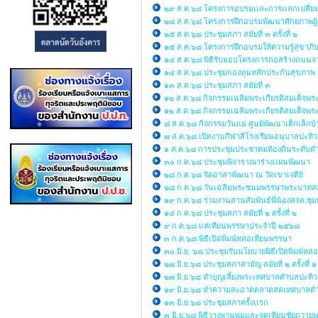
๒๙ ส.ค.๖๘ โครงการอบรมเเละการเเลกเปลี่ยนเรี
๒๘ ส.ค.๖๘ โครงการฝึกอบรมพัฒนาศักยภาพผู้
๒๕ ส.ค.๖๘ ประชุมสภา สมัยที่ ๓ ครั้งที่ ๒
๑๕ ส.ค.๖๘ โครงการฝึกอบรมให้ความรู้สุข
๑๔ ส.ค.๖๘ พิธีรับมอบโครงการก่อสร้างถนนจ
๑๔ ส.ค.๖๘ ประชุมกองทุนหลักประกันสุขภาพ
๑๓ ส.ค.๖๘ ประชุมสภา สมัยที่ ๓
๑๒ ส.ค.๖๘ กิจกรรมเฉลิมพระเกียรติสมเด็จพร
๑๒ ส.ค.๖๘ กิจกรรมเฉลิมพระเกียรติสมเด็จพร
๘ ส.ค.๖๘ กิจกรรมวันแม่ ศูนย์พัฒนาเด็กเล็
๗ ส.ค.๖๘ เปิดงานกีฬาสีโรงเรียนอนุบาลปะทิว
๑ ส.ค.๖๘ การประชุมประชาคมท้องถิ่นระดับตำ
๓๐ ก.ค.๖๘ ประชุมพิจาราณาร่างเเผนพัฒนา
๒๘ ก.ค.๖๘ จิตอาสาพัฒนา ณ วัดเขาเจดีย์
๒๘ ก.ค.๖๘ วันเฉลิมพระชนมพรรษาพระบาทสมเด็จ
๑๙ ก.ค.๖๘ ร่วมงานสานสัมพันธ์พี่น้องสจล.ชุ
๑๔ ก.ค.๖๘ ประชุมสภา สมัยที่ ๒ ครั้งที่ ๒
๙ ก.ค.๖๘ แห่เทียนพรรษาประจำปี ๒๕๖๘
๓ ก.ค.๖๘ พิธีเปิดพิมพ์หล่อเทียนพรรษา
๓๐ มิ.ย. ๖๘ ประชุมรับนโยบายพิธีเปิดพิมพ์หล
๒๗ มิ.ย.๖๘ ประชุมสภาสามัญ สมัยที่ ๒ ครั้งที่ ๑
๒๗ มิ.ย.๖๘ ทำบุญเลี้ยงพระเทศบาลตำบลปะทิว
๑๙ มิ.ย.๖๘ ทำความสะอาดตลาดสดเทศบาลตำ
๑๓ มิ.ย.๖๘ ประชุมสภาครั้งเเรก
๓ มิ.ย.๖๘ พิธีวางพานพุ่มและจุดเทียนชัยถวา