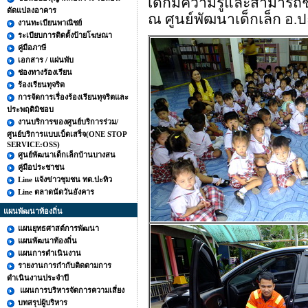
เด็กมีความรู้และสามารถ
ดัดแปลงอาคาร
ณ ศูนย์พัฒนาเด็กเล็ก อ.ป
งานทะเบียนพาณิชย์
ระเบียบการติดตั้งป้ายโฆษณา
คู่มือภาษี
เอกสาร / แผ่นพับ
ช่องทางร้องเรียน
ร้องเรียนทุจริต
การจัดการเรื่องร้องเรียนทุจริตและ
ประพฤติมิชอบ
งานบริการของศูนย์บริการร่วม/
ศูนย์บริการแบบเบ็ดเสร็จ(ONE STOP
SERVICE:OSS)
ศูนย์พัฒนาเด็กเล็กบ้านบางสน
คู่มือประชาชน
Line แจ้งข่าวชุมชน ทต.ปะทิว
Line ตลาดนัดวันอังคาร
แผนพัฒนาท้องถิ่น
แผนยุทธศาสต์การพัฒนา
แผนพัฒนาท้องถิ่น
แผนการดำเนินงาน
รายงานการกำกับติดตามการ
ดำเนินงานประจำปี
แผนการบริหารจัดการความเสี่ยง
บทสรุปผู้บริหาร