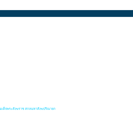
สมเด็จพระสังฆราช สกลมหาสังฆปริณายก