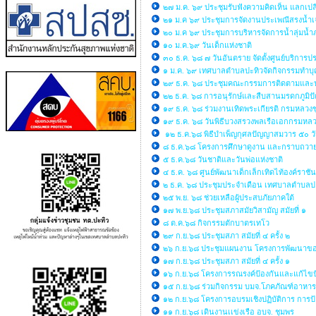
๒๗ ม.ค. ๖๙ ประชุมรับฟังความคิดเห็น แลกเปล
๒๑ ม.ค ๖๙ ประชุมการจัดงานประเพณีสรงน้ำเ
๒๐ ม.ค ๖๙ ประชุมการบริหารจัดการน้ำลุ่มน้
๑๐ ม.ค.๖๙ วันเด็กแห่งชาติ
๓๐ ธ.ค. ๖๘ ๗ วันอันตราย จัดตั้งศูนย์บริกา
๑ ม.ค. ๖๙ เทศบาลตำบลปะทิวจัดกิจกรรมทำบุญ
๒๙ ธ.ค. ๖๘ ประชุมคณะกรรมการติดตามและ
๒๒ ธ.ค. ๖๘ การอนุรักษ์และสืบสานมรดกภูมิ
๑๙ ธ.ค. ๖๘ ร่วมงานเทิดพระเกียรติ กรมหลวงช
๑๙ ธ.ค. ๖๘ วันพิธีบวงสรวงพลเรือเอกกรมหล
๑๒ ธ.ค.๖๘ พิธีบำเพ็ญกุศลปัญญาสมวาร ๕๐ ว
๘ ธ.ค.๖๘ โครงการศึกษาดูงาน และกราบถวายบ
๕ ธ.ค.๖๘ วันชาติและวันพ่อแห่งชาติ
๔ ธ.ค. ๖๘ ศูนย์พัฒนาเด็กเล็กเทิดไท้องค์ราชั
๒ ธ.ค. ๖๘ ประชุมประจำเดือน เทศบาลตำบลป
๒๕ พ.ย. ๖๘ ช่วยเหลือผู้ประสบภัยภาคใต้
๑๗ พ.ย.๖๘ ประชุมสภาสมัยวิสามัญ สมัยที่ ๑
๘ ต.ค.๖๘ กิจกรรมตักบาตรเทโว
๒๙ ก.ย.๖๘ ประชุมสภา สมัยที่ ๔ ครั้ง ๒
๒๖ ก.ย.๖๘ ประชุมแผนงาน โครงการพัฒนาของ
๑๗ ก.ย.๖๘ ประชุมสภา สมัยที่ ๔ ครั้ง ๑
๑๖ ก.ย.๖๘ โครงการรณรงค์ป้องกันและแก้ไขปั
๑๕ ก.ย.๖๘ ร่วมกิจกรรม บมจ.โภคภัณฑ์อาหาร
๑๒ ก.ย.๖๘ โครงการอบรมเชิงปฏิบัติการ การป้
๑๑ ก.ย.๖๘ เดินงานเเข่งเรือ อบจ. ชุมพร