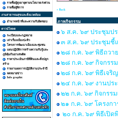
รายชื่อผู้สูงอายุตามนโยบายเร่งด่วน
รายชื่อผู้พิการ
« Back
งานสาธารณสุขและสิ่งแวดล้อม
ภาพกิจกรรม
อำนาจหน้าที่และความรับผิดชอบ
ดาวน์โหลด
๖ ส.ค. ๖๙ ประชุมปร
ระเบียบและกฏหมาย
เล่าเรื่องเมืองปะทิว
๓ ส.ค. ๖๙ ประชุมชี้
โครงการพัฒนาเมืองและชุมชน
แผนปฏิบัติการสร้างความรับรู้และ
๒๘ ก.ค. ๖๙ พิธีถวาย
ภูมิคุ้มกันยาเสพติด
ราคาประเมินภาษีที่ดินและสิ่งปลูก
๒๘ ก.ค. ๖๙ กิจกร
สร้าง
รายงานผลการปฎิบัติงานประจำปี
๒๘ ก.ค. ๖๙ พิธีเจร
จดหมายข่าว
Info graphic
๒๔ ก.ค. ๖๙ งานประ
๒๒ ก.ค. ๖๙ กิจกรรม
๒๑ ก.ค. ๖๙ โครงการพ
๒๐ ก.ค. ๖๙ พิธีเปิด