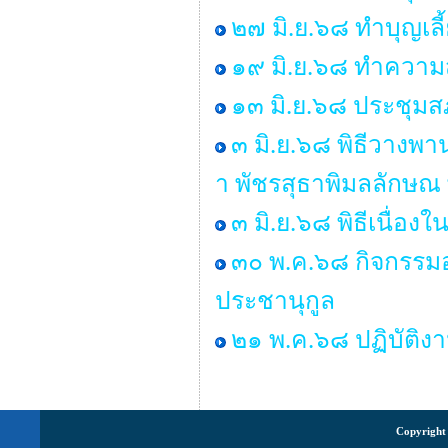
๒๗ มิ.ย.๖๘ ทำบุญเ
๑๙ มิ.ย.๖๘ ทำคว
๑๓ มิ.ย.๖๘ ประชุมสภ
๓ มิ.ย.๖๘ พิธีวางพ
า พัชรสุธาพิมลลักษณ
๓ มิ.ย.๖๘ พิธีเนื่
๓๐ พ.ค.๖๘ กิจกรรมอ
ประชานุกูล
๒๑ พ.ค.๖๘ ปฏิบัติง
Copyright 