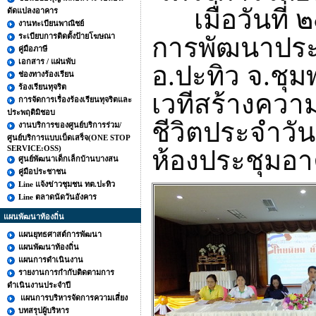
เมื่อวันท
ดัดแปลงอาคาร
งานทะเบียนพาณิชย์
ระเบียบการติดตั้งป้ายโฆษณา
การพัฒนาประ
คู่มือภาษี
เอกสาร / แผ่นพับ
อ.ปะทิว จ.ชุมพร
ช่องทางร้องเรียน
ร้องเรียนทุจริต
เวทีสร้างควา
การจัดการเรื่องร้องเรียนทุจริตและ
ประพฤติมิชอบ
ชีวิตประจำวั
งานบริการของศูนย์บริการร่วม/
ศูนย์บริการแบบเบ็ดเสร็จ(ONE STOP
SERVICE:OSS)
ห้องประชุมอ
ศูนย์พัฒนาเด็กเล็กบ้านบางสน
คู่มือประชาชน
Line แจ้งข่าวชุมชน ทต.ปะทิว
Line ตลาดนัดวันอังคาร
แผนพัฒนาท้องถิ่น
แผนยุทธศาสต์การพัฒนา
แผนพัฒนาท้องถิ่น
แผนการดำเนินงาน
รายงานการกำกับติดตามการ
ดำเนินงานประจำปี
แผนการบริหารจัดการความเสี่ยง
บทสรุปผู้บริหาร