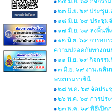
๒๔ มิ.ย. ๖๙ กิจกร
๒๓ มิ.ย. ๖๙ ประชุม
๑๘ มิ.ย. ๖๙ ประชุ
๑๗ มิ.ย. ๖๙ ลงพื้นท
๑๒ มิ.ย. ๖๙ การอบร
ความปลอดภัยทางถนน 
๑๑ มิ.ย. ๖๙ กิจกรรม
๓ มิ.ย. ๖๙ งานเฉลิ
พระบรมราชินี
๒๘ พ.ค. ๖๙ จัดประ
๒๖ พ.ค. ๖๙ การประช
๒๓ พ.ค. ๖๙ พิธีเปิ