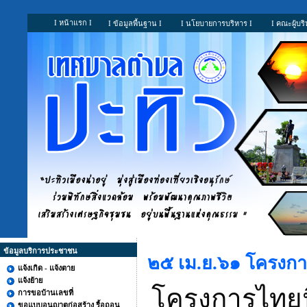
I หน้าแรก I
I ข้อมูลพื้นฐาน I
I นโยบายการบริหาร I
I คณะผู้บริ
ข้อมูลบริการประชาชน
๒๕ เม.ย.๖๑ โครงการ
แจ้งเกิด - แจ้งตาย
แจ้งย้าย
โครงการไทยนิ
การขอบ้านเลขที่
ขอแบบอนุญาตก่อสร้าง รื้อถอน