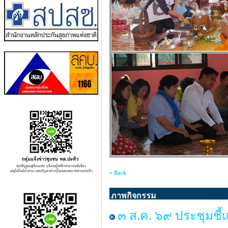
« Back
ภาพกิจกรรม
๓ ส.ค. ๖๙ ประชุมชี้