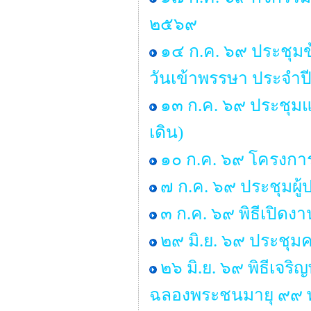
๒๕๖๙
๑๔ ก.ค. ๖๙ ประชุ
วันเข้าพรรษา ประจำ
๑๓ ก.ค. ๖๙ ประชุมแม
เดิน)
๑๐ ก.ค. ๖๙ โครงการ “
๗ ก.ค. ๖๙ ประชุมผู
๓ ก.ค. ๖๙ พิธีเปิด
๒๙ มิ.ย. ๖๙ ประช
๒๖ มิ.ย. ๖๙ พิธีเจ
ฉลองพระชนมายุ ๙๙ 