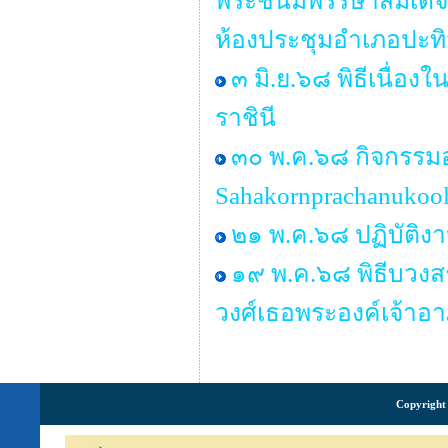
พระชนมพรรษาสมเด็จพร
ห้องประชุมอำเภอปะทิ
๓ มิ.ย.๖๘ พิธีเนื่
ราชินี
๓๐ พ.ค.๖๘ กิจกรรม
Sahakornprachanukool
๒๑ พ.ค.๖๘ ปฏิบัติง
๑๙ พ.ค.๖๘ พิธีบวงส
วงศ์เธอพระองค์เจ้าอา
Copyright 