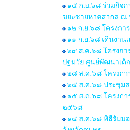
๑๕ ก.ย.๖๘ ร่วมกิจ
ขยะชายหาดสากล ณ หา
๑๒ ก.ย.๖๘ โครงการอ
๑๑ ก.ย.๖๘ เดินงานเเ
๒๙ ส.ค.๖๘ โครงการอบ
ปฐมวัย ศูนย์พัฒนาเด
๒๘ ส.ค.๖๘ โครงการ
๒๕ ส.ค.๖๘ ประชุมสภา 
๑๕ ส.ค.๖๘ โครงการ
๒๕๖๘
๑๔ ส.ค.๖๘ พิธีรับ
จังหวัดชุมพร