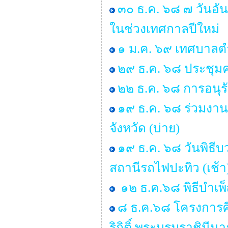
๓๐ ธ.ค. ๖๘ ๗ วันอั
ในช่วงเทศกาลปีใหม่
๑ ม.ค. ๖๙ เทศบาลตำ
๒๙ ธ.ค. ๖๘ ประชุ
๒๒ ธ.ค. ๖๘ การอนุ
๑๙ ธ.ค. ๖๘ ร่วมงาน
จังหวัด (บ่าย)
๑๙ ธ.ค. ๖๘ วันพิธ
สถานีรถไฟปะทิว (เช้า
๑๒ ธ.ค.๖๘ พิธีบำเ
๘ ธ.ค.๖๘ โครงการศ
ริกิติ์ พระบรมราชิน