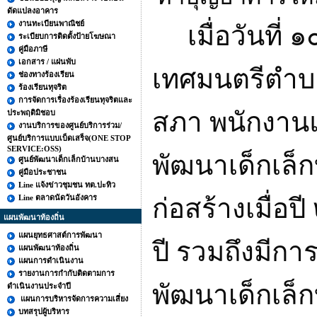
ดัดแปลงอาคาร
งานทะเบียนพาณิชย์
เมื่อวันที่ 
ระเบียบการติดตั้งป้ายโฆษณา
คู่มือภาษี
เอกสาร / แผ่นพับ
เทศมนตรีตำบล
ช่องทางร้องเรียน
ร้องเรียนทุจริต
การจัดการเรื่องร้องเรียนทุจริตและ
สภา พนักงานแ
ประพฤติมิชอบ
งานบริการของศูนย์บริการร่วม/
ศูนย์บริการแบบเบ็ดเสร็จ(ONE STOP
SERVICE:OSS)
พัฒนาเด็กเล็
ศูนย์พัฒนาเด็กเล็กบ้านบางสน
คู่มือประชาชน
Line แจ้งข่าวชุมชน ทต.ปะทิว
Line ตลาดนัดวันอังคาร
ก่อสร้างเมื่อปี
แผนพัฒนาท้องถิ่น
แผนยุทธศาสต์การพัฒนา
ปี รวมถึงมีกา
แผนพัฒนาท้องถิ่น
แผนการดำเนินงาน
รายงานการกำกับติดตามการ
พัฒนาเด็กเล็
ดำเนินงานประจำปี
แผนการบริหารจัดการความเสี่ยง
บทสรุปผู้บริหาร