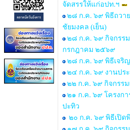
จัดสรรให้แก่อปท.ฯ
๒๘ ก.ค. ๖๙ พิธีถวาย
ชัยมงคล (เย็น)
๒๘ ก.ค. ๖๙ กิจกรร
กรกฎาคม ๒๕๖๙
๒๘ ก.ค. ๖๙ พิธีเจร
๒๔ ก.ค. ๖๙ งานประ
๒๒ ก.ค. ๖๙ กิจกรรม
๒๑ ก.ค. ๖๙ โครงการพ
ปะทิว
๒๐ ก.ค. ๖๙ พิธีเปิด
๑๗ ก.ค. ๖๙ กิจกรรม 