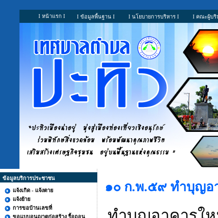
I หน้าแรก I
I ข้อมูลพื้นฐาน I
I นโยบายการบริหาร I
I คณะผู้บริ
ข้อมูลบริการประชาชน
๑๐ ก.พ.๕๙ ทำบุญอา
แจ้งเกิด - แจ้งตาย
แจ้งย้าย
การขอบ้านเลขที่
ทำบุญอาคารใหม่
ขอแบบอนุญาตก่อสร้าง รื้อถอน