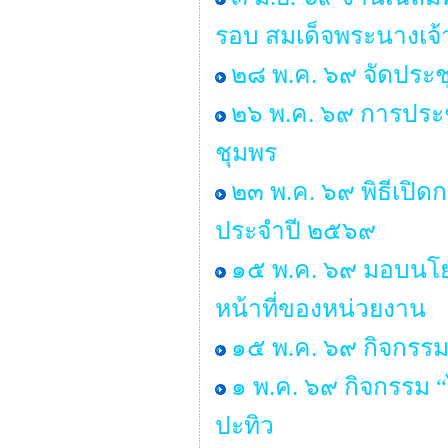
รอบ สมเด็จพระนางเจ้
๒๘ พ.ค. ๖๙ จัดประ
๒๖ พ.ค. ๖๙ การประช
ชุมพร
๒๓ พ.ค. ๖๙ พิธีเปิ
ประจำปี ๒๕๖๙
๑๕ พ.ค. ๖๙ มอบนโยบ
หน้าที่ของหน่วยงาน
๑๕ พ.ค. ๖๙ กิจกรรม
๑ พ.ค. ๖๙ กิจกรรม
ปะทิว