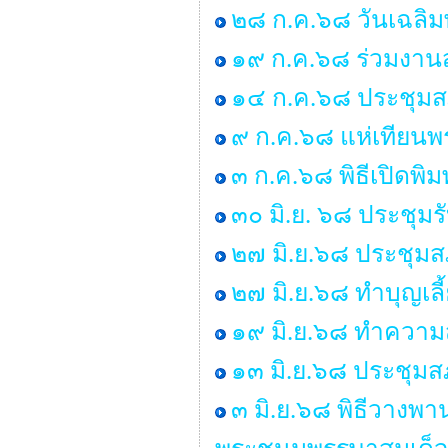
๒๘ ก.ค.๖๘ วันเฉลิม
๑๙ ก.ค.๖๘ ร่วมงานส
๑๔ ก.ค.๖๘ ประชุมสภา 
๙ ก.ค.๖๘ แห่เทียน
๓ ก.ค.๖๘ พิธีเปิดพิ
๓๐ มิ.ย. ๖๘ ประชุม
๒๗ มิ.ย.๖๘ ประชุมสภา
๒๗ มิ.ย.๖๘ ทำบุญเ
๑๙ มิ.ย.๖๘ ทำคว
๑๓ มิ.ย.๖๘ ประชุมสภ
๓ มิ.ย.๖๘ พิธีวางพ