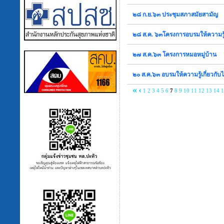
๒๘ ก.ย.๖๓ ประชุมสภาสมัยสามัญ
๒๘ ส.ค. ๖๓โครงการอบรมให้ความรู
๒๗ ส.ค.๖๓ โครงการหมอหมู่บ้าน
๒๐ ส.ค.๖๓ อบรมให้ความรู้เกี่ยวกับ
«
‹
1
2
3
4
5
6
7
8
9
10
11
12
13
14
1