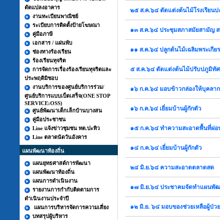
ดัดแปลงอาคาร
๒๕ ส.ค.๖๔ ตัดแต่งต้นไม้โรงเรียนป
งานทะเบียนพาณิชย์
ระเบียบการติดตั้งป้ายโฆษณา
๑๓ ส.ค.๖๔ ประชุมสภาสมัยสามัญ สม
คู่มือภาษี
เอกสาร / แผ่นพับ
๑๑ ส.ค.๖๔ ปลูกต้นไม้เฉลิมพระเกียร
ช่องทางร้องเรียน
ร้องเรียนทุจริต
๕ ส.ค.๖๔ ตัดแต่งต้นไม้ปรับปภูมิทั
การจัดการเรื่องร้องเรียนทุจริตและ
ประพฤติมิชอบ
งานบริการของศูนย์บริการร่วม/
๑๖ ก.ค.๖๔ มอบข้าวกล่องให้บุคล
ศูนย์บริการแบบเบ็ดเสร็จ(ONE STOP
SERVICE:OSS)
๑๖ ก.ค.๖๔ เยี่ยมบ้านผู้กักตัว
ศูนย์พัฒนาเด็กเล็กบ้านบางสน
คู่มือประชาชน
๑๕ ก.ค.๖๔ ทำความสะอาดพื้นที่ผ่อ
Line แจ้งข่าวชุมชน ทต.ปะทิว
Line ตลาดนัดวันอังคาร
๑๔ ก.ค.๖๔ เยี่ยมบ้านผู้กักตัว
แผนพัฒนาท้องถิ่น
แผนยุทธศาสต์การพัฒนา
๒๔ มิ.ย.๖๔ ความสะอาดตลาดสด
แผนพัฒนาท้องถิ่น
แผนการดำเนินงาน
๑๗ มิ.ย.๖๔ ประชาคมจัดทำแผนพั
รายงานการกำกับติดตามการ
ดำเนินงานประจำปี
๑๒ มิ.ย. ๖๔ มอบของช่วยเหลือผู้ป่ว
แผนการบริหารจัดการความเสี่ยง
บทสรุปผู้บริหาร