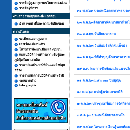
รายชื่อผู้สูงอายุตามนโยบายเร่งด่วน
รายชื่อผู้พิการ
๓๑ พ.ย.๖๓ ประเพณีลอยกระทง ปร
งานสาธารณสุขและสิ่งแวดล้อม
๒๓ ต.ค.๖๓จิตอาสาพัฒนาสถานีรถไ
อำนาจหน้าที่และความรับผิดชอบ
ดาวน์โหลด
๒๓ ต.ค.๖๒ วันปิยมหาราช
ระเบียบและกฏหมาย
เล่าเรื่องเมืองปะทิว
๒๑ ต.ค.๖๓ วันน้อมรำลึกสมเด็จย่า
โครงการพัฒนาเมืองและชุมชน
แผนปฏิบัติการสร้างความรับรู้และ
๑๓ ต.ค.๖๓ พิธีทำบุญตักบาตรครบ
ภูมิคุ้มกันยาเสพติด
ราคาประเมินภาษีที่ดินและสิ่งปลูก
๑๙ ต.ค. ๖๓ การซักซ้อมแจ้งแนวน
สร้าง
รายงานผลการปฎิบัติงานประจำปี
๑๑ ต.ค.๖๓ Let’s run ปันบุญ๒
จดหมายข่าว
Info graphic
๑๐ ต.ค.๖๓ แห่กฐินวัดเขาเจดีย์
๗ ต.ค.๖๓ ประชุมเตรียมการจัดกิจกร
๓ ต.ค.๖๓ ประเพณีตักบาตรเทโว
๒๙ ก.ย.๖๓ โครงการเรียนรู้นอกห้อง