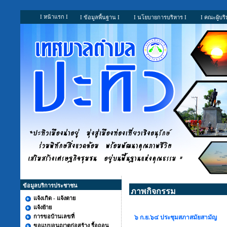
I หน้าแรก I
I ข้อมูลพื้นฐาน I
I นโยบายการบริหาร I
I คณะผู้บริ
ข้อมูลบริการประชาชน
ภาพกิจกรรม
แจ้งเกิด - แจ้งตาย
แจ้งย้าย
การขอบ้านเลขที่
๖ ก.ย.๖๔ ประชุมสภาสมัยสามัญ
ขอแบบอนุญาตก่อสร้าง รื้อถอน