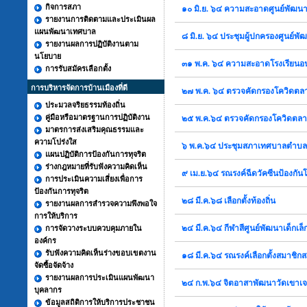
กิจการสภา
๑๐ มิ.ย. ๖๔ ความสะอาดศูนย์พัฒนา
รายงานการติดตามและประเมินผล
แผนพัฒนาเทศบาล
๘ มิ.ย. ๖๔ ประชุมผู้ปกครองศูนย์พ
รายงานผลการปฏิบัติงานตาม
นโยบาย
๓๑ พ.ค. ๖๔ ความสะอาดโรงเรียนอ
การรับสมัครเลือกตั้ง
การบริหารจัดการบ้านเมืองที่ดี
๒๗ พ.ค. ๖๔ ตรวจคัดกรองโควิดตลา
ประมวลจริยธรรมท้องถิ่น
คู่มือหรือมาตรฐานการปฏิบัติงาน
๒๕ พ.ค.๖๔ ตรวจคัดกรองโควิดตล
มาตรการส่งเสริมคุณธรรมและ
ความโปร่งใส
๖ พ.ค.๖๔ ประชุมสภาเทศบาลตำบล
แผนปฏิบัติการป้องกันการทุจริต
ร่างกฎหมายที่รับฟังความคิดเห็น
๙ เม.ย.๖๔ รณรงค์ฉีดวัคซีนป้องกันโ
การประเมินความเสี่ยงเพื่อการ
ป้องกันการทุจริต
๒๘ มี.ค.๖๘ เลือกตั้งท้องถิ่น
รายงานผลการสำรวจความพึงพอใจ
การให้บริการ
๒๔ มี.ค.๖๔ กีฬาสีศูนย์พัฒนาเด็กเ
การจัดวางระบบควบคุมภายใน
องค์กร
รับฟังความคิดเห็นร่างขอบเขตงาน
๑๘ มี.ค.๖๔ รณรงค์เลือกตั้งสมา
จัดซื้อจัดจ้าง
รายงานผลการประเมินแผนพัฒนา
๒๔ ก.พ.๖๔ จิตอาสาพัฒนาวัดเขาเจ
บุคลากร
ข้อมูลสถิติการให้บริการประชาชน