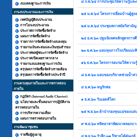
๔ ก.พ.๖๔ การประชุมให้ความรู้และ
งบแสดงฐานะการเงิน
งานงบประมาณและการเงิน
๒๕ ม.ค.๖๔ โครงการเยี่ยมบ้านผู้สูง
เทศบัญญัติงบประมาณ
การโอนงบประมาณ
๒๕ ม.ค.๖๔ ประชุมสภาสมัยวิสามัญ 
ประกาศการจัดซื้อจัดจ้าง
แผนการจัดซื้อจัดจ้าง
๒๔ ธ.ค.๖๓ ปฐมนิเทศหลักสูตรการ
รายการการจัดซื้อจัดจ้างงบลงทุน
รายงานเงินสะสมและเงินทุนสำรอง
๒๓ ธ.ค.๖๓ มอบทุนการโรงเรียนปะท
ประกาศผลผู้ชนะการจัดซื้อจัดจ้าง
ประกาศเปิดเผยราคากลาง
๑๖ ธ.ค.๖๓ โครงการอบรมให้ความรู
รายงานงบแสดงฐานะการเงิน
สรุปผลการจัดซื้อจัดจ้างรายเดือน
สรุปผลการจัดซื้อจัดจ้างประจำปี
๘ ธ.ค.๖๓ มอบของบริจาคช่วยน้ำท่
งานควบคุมภายในและการตรวจสอบ
๔ ธ.ค.๖๓ หนูรักพ่อ
ภายใน
กฏบัตร (Internal Audit Charter)
๑ ธ.ค.๖๓ วันเอดส์โลก
นโยบายและขั้นตอนการปฏิบัติงาน
ตรวจสอบภายใน
๒๕ พ.ย.๖๓ ผ้าป่ากองทุนแม่ของแผ่
การบริหารความเสี่ยง
แผนการตรวจสอบภายใน
๙ พ.ย.๖๓ ทจิตอาสาพัฒนาคลองบ
งานพัฒนาชุมชน
รายชื่อผู้สูงอายุ
๔ พ.ย.๖๓ รำลึก ๓๑ ปีพายุไต้ฝุ่นเกย์