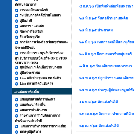
ดัดแปลงอาคาร
๔ ก.ค.๖๕ เปิดพิมพ์หล่อเทียนพรรษ
งานทะเบียนพาณิชย์
ระเบียบการติดตั้งป้ายโฆษณา
๒๔ มิ.ย.๖๕ วันต่อต้านยาเสพติด
คู่มือภาษี
เอกสาร / แผ่นพับ
๒๔ มิ.ย.๖๕ ประชาคม
ช่องทางร้องเรียน
ร้องเรียนทุจริต
๒๑ มิ.ย.๖๕ เทศกาลผลไม้และทุเรีย
การจัดการเรื่องร้องเรียนทุจริตและ
ประพฤติมิชอบ
งานบริการของศูนย์บริการร่วม/
๒๐ มิ.ย.๖๕ ฝึกอบรมอาชีพกลุ่มสตรี
ศูนย์บริการแบบเบ็ดเสร็จ(ONE STOP
SERVICE:OSS)
๓ มิ.ย. ๖๕ วันเฉลิมพระชนมพรรษา
ศูนย์พัฒนาเด็กเล็กบ้านบางสน
คู่มือประชาชน
๒๕ พ.ค.๖๕ ปลูกป่าชายเลนเฉลิมพระ
Line แจ้งข่าวชุมชน ทต.ปะทิว
Line ตลาดนัดวันอังคาร
๒๔ พ.ค.๖๕ ประชุมผู้ปกครองศูนย์พ
แผนพัฒนาท้องถิ่น
แผนยุทธศาสต์การพัฒนา
๑๑ พ.ค.๖๕ ตัดแต่งต้นไม้
แผนพัฒนาท้องถิ่น
แผนการดำเนินงาน
๒๙ เม.ย.๖๕ จิตอาสา ทำความดีด้ว
รายงานการกำกับติดตามการ
ดำเนินงานประจำปี
๒๖ เม.ย.๖๕ ตัดแต่งต้นไม้
แผนการบริหารจัดการความเสี่ยง
บทสรุปผู้บริหาร