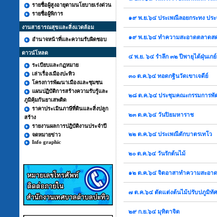
รายชื่อผู้สูงอายุตามนโยบายเร่งด่วน
รายชื่อผู้พิการ
๑๙ พ.ย.๖๔ ประเพณีลอยกระทง ปร
งานสาธารณสุขและสิ่งแวดล้อม
๑๙ พ.ย.๖๔ ทำความสะอาดตลาดสดป้
อำนาจหน้าที่และความรับผิดชอบ
ดาวน์โหลด
๔ พ.ย. ๖๔ รำลึก ๓๒ ปีพายุไต้ฝุ่นเกย
ระเบียบและกฏหมาย
เล่าเรื่องเมืองปะทิว
๓๐ ต.ค.๖๔ ทอดกฐินวัดเขาเจดีย์
โครงการพัฒนาเมืองและชุมชน
แผนปฏิบัติการสร้างความรับรู้และ
๒๘ ต.ค.๖๔ ประชุมคณะกรรมการพ
ภูมิคุ้มกันยาเสพติด
ราคาประเมินภาษีที่ดินและสิ่งปลูก
๒๓ ต.ค.๖๔ วันปิยมหาราช
สร้าง
รายงานผลการปฎิบัติงานประจำปี
๒๒ ต.ค.๖๔ ประเพณีตักบาตรเทโว
จดหมายข่าว
Info graphic
๒๐ ต.ค.๖๔ วันรักต้นไม้
๑๒ ต.ค.๖๔ จิตอาสาทำความสะอา
๗ ต.ค.๖๔ ตัดแต่งต้นไม้ปรับปภูมิทั
๒๙ ก.ย.๖๔ มุทิตาจิต