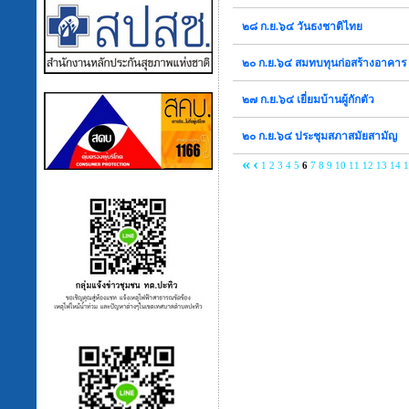
๒๘ ก.ย.๖๔ วันธงชาติไทย
๒๐ ก.ย.๖๔ สมทบทุนก่อสร้างอาคา
๒๗ ก.ย.๖๔ เยี่ยมบ้านผู้กักตัว
๒๐ ก.ย.๖๔ ประชุมสภาสมัยสามัญ
«
‹
1
2
3
4
5
6
7
8
9
10
11
12
13
14
1