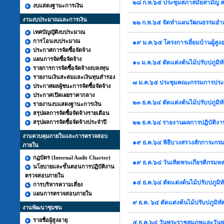
๒๘ ก.พ.๖๕ ประชุมสภาสมัยสามัญ สม
งบแสดงฐานะการเงิน
งานงบประมาณและการเงิน
๒๒ ก.พ.๖๕ จัดทำแผนวัฒนธรรมอำ
เทศบัญญัติงบประมาณ
การโอนงบประมาณ
๑๙ ม.ค.๖๕ โครงการเยี่ยมบ้านผู้สูง
ประกาศการจัดซื้อจัดจ้าง
แผนการจัดซื้อจัดจ้าง
๑๐ ม.ค.๖๕ ตัดแต่งต้นไม้ปรับปภูมิท
รายการการจัดซื้อจัดจ้างงบลงทุน
รายงานเงินสะสมและเงินทุนสำรอง
๗ ม.ค.๖๕ ประชุมคณะกรรมการประ
ประกาศผลผู้ชนะการจัดซื้อจัดจ้าง
ประกาศเปิดเผยราคากลาง
๒๓ ธ.ค.๖๔ ตัดแต่งต้นไม้ปรับปภูมิท
รายงานงบแสดงฐานะการเงิน
สรุปผลการจัดซื้อจัดจ้างรายเดือน
สรุปผลการจัดซื้อจัดจ้างประจำปี
๒๒ ธ.ค.๖๔ รายงานผลการปฏิบัติง
งานควบคุมภายในและการตรวจสอบ
๑๙ ธ.ค.๖๔ พิธีบวงสรวงสักการะก
ภายใน
กฏบัตร (Internal Audit Charter)
๑๙ ธ.ค.๖๔ วันเทิดพระเกียรติกรมห
นโยบายและขั้นตอนการปฏิบัติงาน
ตรวจสอบภายใน
๑๕ ธ.ค.๖๔ ตัดแต่งต้นไม้ปรับปภูมิท
การบริหารความเสี่ยง
แผนการตรวจสอบภายใน
๙ ธ.ค. ๖๔ ตัดแต่งต้นไม้ปรับปภูมิทั
งานพัฒนาชุมชน
รายชื่อผู้สูงอายุ
๕ ธ.ค.๖๔ วันพระราชสมภพและวันพ