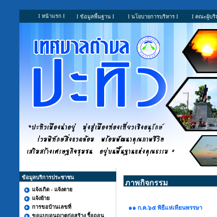
I หน้าแรก I
I ข้อมูลพื้นฐาน I
I นโยบายการบริหาร I
I คณะผู้บริ
ข้อมูลบริการประชาชน
ภาพกิจกรรม
แจ้งเกิด - แจ้งตาย
แจ้งย้าย
การขอบ้านเลขที่
๑๑ ก.ค.๖๕ พิธีแห่เทียนพรรษา
ขอแบบอนุญาตก่อสร้าง รื้อถอน