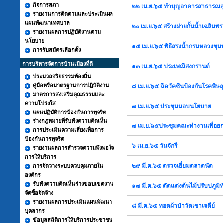
กิจการสภา
๒๒ เม.ย.๖๕ ทำบุญอาคารสาธารณส
รายงานการติดตามและประเมินผล
แผนพัฒนาเทศบาล
๒๐ เม.ย.๖๕ สร้างฝายกั้นน้ำเฉลิมพร
รายงานผลการปฏิบัติงานตาม
นโยบาย
๑๕ เม.ย.๖๕ พิธีสรงน้ำกรมหลวงชุม
การรับสมัครเลือกตั้ง
การบริหารจัดการบ้านเมืองที่ดี
๑๓ เม.ย.๖๕ ประเพณีสงกรานต์
ประมวลจริยธรรมท้องถิ่น
คู่มือหรือมาตรฐานการปฏิบัติงาน
๘ เม.ย.๖๕ ฉีดวัคซีนป้องกันโรคพิษส
มาตรการส่งเสริมคุณธรรมและ
ความโปร่งใส
๗ เม.ย.๖๕ ประชุมมอบนโยบาย
แผนปฏิบัติการป้องกันการทุจริต
ร่างกฎหมายที่รับฟังความคิดเห็น
๗ เม.ย.๖๕ประชุมคณะทำงานเพื่อย
การประเมินความเสี่ยงเพื่อการ
ป้องกันการทุจริต
๖ เม.ย.๖๕ วันจักรี
รายงานผลการสำรวจความพึงพอใจ
การให้บริการ
๒๙ มี.ค.๖๕ ตรวจเยี่ยมตลาดนัด
การจัดวางระบบควบคุมภายใน
องค์กร
รับฟังความคิดเห็นร่างขอบเขตงาน
๑๗ มี.ค.๖๕ ตัดแต่งต้นไม้ปรับปภูมิท
จัดซื้อจัดจ้าง
รายงานผลการประเมินแผนพัฒนา
๘ มี.ค.๖๕ ทอดผ้าป่าวัดเขาเจดีย์
บุคลากร
ข้อมูลสถิติการให้บริการประชาชน