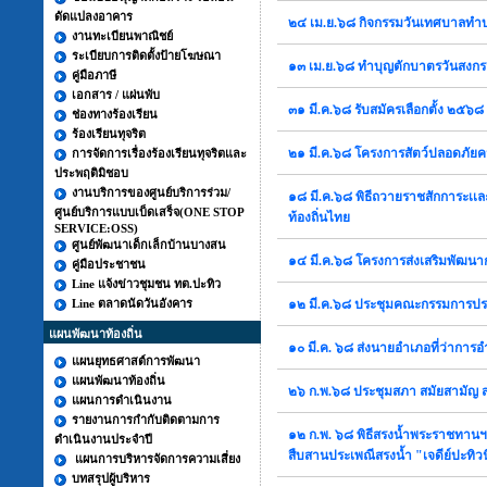
ดัดแปลงอาคาร
๒๔ เม.ย.๖๘ กิจกรรมวันเทศบาลทำ
งานทะเบียนพาณิชย์
ระเบียบการติดตั้งป้ายโฆษณา
๑๓ เม.ย.๖๘ ทำบุญตักบาตรวันสงก
คู่มือภาษี
เอกสาร / แผ่นพับ
๓๑ มี.ค.๖๘ รับสมัครเลือกตั้ง ๒๕๖๘
ช่องทางร้องเรียน
ร้องเรียนทุจริต
๒๑ มี.ค.๖๘ โครงการสัตว์ปลอดภัยค
การจัดการเรื่องร้องเรียนทุจริตและ
ประพฤติมิชอบ
งานบริการของศูนย์บริการร่วม/
๑๘ มี.ค.๖๘ พิธีถวายราชสักการะเเละ
ศูนย์บริการแบบเบ็ดเสร็จ(ONE STOP
ท้องถิ่นไทย
SERVICE:OSS)
ศูนย์พัฒนาเด็กเล็กบ้านบางสน
๑๔ มี.ค.๖๘ โครงการส่งเสริมพัฒนากา
คู่มือประชาชน
Line แจ้งข่าวชุมชน ทต.ปะทิว
Line ตลาดนัดวันอังคาร
๑๒ มี.ค.๖๘ ประชุมคณะกรรมการปร
แผนพัฒนาท้องถิ่น
๑๐ มี.ค. ๖๘ ส่งนายอำเภอที่ว่าการ
แผนยุทธศาสต์การพัฒนา
แผนพัฒนาท้องถิ่น
๒๖ ก.พ.๖๘ ประชุมสภา สมัยสามัญ ส
แผนการดำเนินงาน
รายงานการกำกับติดตามการ
๑๒ ก.พ. ๖๘ พิธีสรงน้ำพระราชทาน
ดำเนินงานประจำปี
สืบสานประเพณีสรงน้ำ "เจดีย์ปะทิ
แผนการบริหารจัดการความเสี่ยง
บทสรุปผู้บริหาร