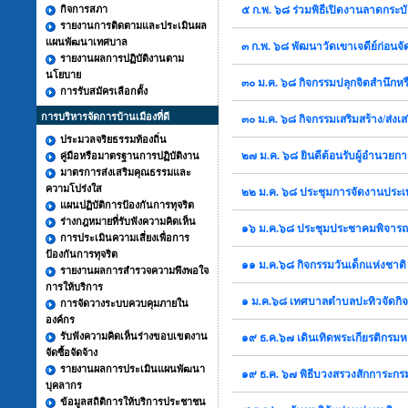
กิจการสภา
๕ ก.พ. ๖๘ ร่วมพิธีเปิดงานลาดกระ
รายงานการติดตามและประเมินผล
แผนพัฒนาเทศบาล
๓ ก.พ. ๖๘ พัฒนาวัดเขาเจดีย์ก่อนจ
รายงานผลการปฏิบัติงานตาม
นโยบาย
๓๐ ม.ค. ๖๘ กิจกรรมปลุกจิตสำนึกห
การรับสมัครเลือกตั้ง
การบริหารจัดการบ้านเมืองที่ดี
๓๐ ม.ค. ๖๘ กิจกรรมเสริมสร้าง/ส
ประมวลจริยธรรมท้องถิ่น
๒๗ ม.ค. ๖๘ ยินดีต้อนรับผู้อำนวย
คู่มือหรือมาตรฐานการปฏิบัติงาน
มาตรการส่งเสริมคุณธรรมและ
ความโปร่งใส
๒๒ ม.ค. ๖๘ ประชุมการจัดงานประเ
แผนปฏิบัติการป้องกันการทุจริต
ร่างกฎหมายที่รับฟังความคิดเห็น
๑๖ ม.ค.๖๘ ประชุมประชาคมพิจารณาจ
การประเมินความเสี่ยงเพื่อการ
ป้องกันการทุจริต
๑๑ ม.ค.๖๘ กิจกรรมวันเด็กแห่งชาต
รายงานผลการสำรวจความพึงพอใจ
การให้บริการ
๑ ม.ค.๖๘ เทศบาลตำบลปะทิวจัดกิจก
การจัดวางระบบควบคุมภายใน
องค์กร
รับฟังความคิดเห็นร่างขอบเขตงาน
๑๙ ธ.ค.๖๗ เดินเทิดพระเกียรติกรมห
จัดซื้อจัดจ้าง
รายงานผลการประเมินแผนพัฒนา
๑๙ ธ.ค. ๖๗ พิธีบวงสรวงสักการะก
บุคลากร
ข้อมูลสถิติการให้บริการประชาชน