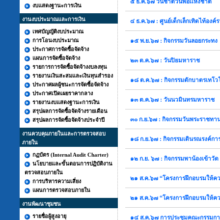
๕ ธ.ค.๖๗ วันชาติวันพ่อเเห่งชาติ
งบแสดงฐานะการเงิน
งานงบประมาณและการเงิน
๔ ธ.ค.๖๗ : ศูนย์เด็กเล็กเทิดไท้องค์
เทศบัญญัติงบประมาณ
การโอนงบประมาณ
๑๕ พ.ย.๖๗ : กิจกรรมวันลอยกระทง
ประกาศการจัดซื้อจัดจ้าง
แผนการจัดซื้อจัดจ้าง
๒๓ ต.ค.๖๗ : วันปิยมหาราช
รายการการจัดซื้อจัดจ้างงบลงทุน
รายงานเงินสะสมและเงินทุนสำรอง
๑๘ ต.ค.๖๗ : กิจกรรมตักบาตรเทโ
ประกาศผลผู้ชนะการจัดซื้อจัดจ้าง
ประกาศเปิดเผยราคากลาง
๑๓ ต.ค.๖๗ : วันนวมินทรมหาราช
รายงานงบแสดงฐานะการเงิน
สรุปผลการจัดซื้อจัดจ้างรายเดือน
๓๐ ก.ย.๖๗ : กิจกรรมวันพระราชทา
สรุปผลการจัดซื้อจัดจ้างประจำปี
งานควบคุมภายในและการตรวจสอบ
๑๘ ก.ย.๖๗ : กิจกรรมเดินรณรงค์การ
ภายใน
กฏบัตร (Internal Audit Charter)
๑๒ ก.ย. ๖๗ : กิจกรรมพาน้องเข้าวัด
นโยบายและขั้นตอนการปฏิบัติงาน
ตรวจสอบภายใน
๒๑ ส.ค.๖๗ “โครงการฝึกอบรมให้คว
การบริหารความเสี่ยง
แผนการตรวจสอบภายใน
๒๑ ส.ค.๖๗ “โครงการฝึกอบรมให้คว
งานพัฒนาชุมชน
รายชื่อผู้สูงอายุ
๑๔ ส.ค.๖๗ การประชุมคณะกรรมการ