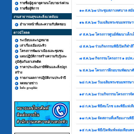
รายชื่อผู้สูงอายุตามนโยบายเร่งด่วน
รายชื่อผู้พิการ
๑๓ ส.ค.๖๗ ประชุมสภาเทศบาล สมัยสา
งานสาธารณสุขและสิ่งแวดล้อม
๑๒ ส.ค.๖๗ วันเฉลิมพระชนมพรรษาพ
อำนาจหน้าที่และความรับผิดชอบ
ดาวน์โหลด
๙ ส.ค.๖๗ โครงการศูนย์พัฒนาเด็กเล
ระเบียบและกฏหมาย
เล่าเรื่องเมืองปะทิว
๘ ส.ค.๖๗ ร่วมกิจกรรมพิธีเปิดกีฬา
โครงการพัฒนาเมืองและชุมชน
แผนปฏิบัติการสร้างความรับรู้และ
๗ ส.ค.๖๗ กิจกรรมโครงการ ๑ อปท.
ภูมิคุ้มกันยาเสพติด
ราคาประเมินภาษีที่ดินและสิ่งปลูก
๒ ส.ค.๖๗ โครงการฝึกอบรมพัฒนาศัก
สร้าง
รายงานผลการปฎิบัติงานประจำปี
๒๘ ก.ค.๖๗ วันเฉลิมพระชนมพรรษาพ
จดหมายข่าว
Info graphic
๑๙ ก.ค.๖๗ ร่วมกิจกรรมโครงการจัด
๑๘ ก.ค.๖๗ พิธีสมโภช และพิธีแห่เ
๑๗ ก.ค.๖๗ จัดสถานที่เตรียมงานพิธี
๑๕ ก.ค.๖๗ พิธีเปิดพิมพ์หล่อเทีย