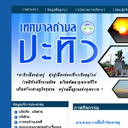
I หน้าแรก I
I ข้อมูลพื้นฐาน I
I นโยบายการบริหาร I
I คณะผู้บริ
ข้อมูลบริการประชาชน
ภาพกิจกรรม
แจ้งเกิด - แจ้งตาย
แจ้งย้าย
การขอบ้านเลขที่
๘ พ.ค.๖๘ งานขึ้นถ้ำวัดเขาพลู
ขอแบบอนุญาตก่อสร้าง รื้อถอน