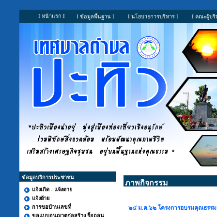
I หน้าแรก I
I ข้อมูลพื้นฐาน I
I นโยบายการบริหาร I
I คณะผู้บริ
ข้อมูลบริการประชาชน
ภาพกิจกรรม
แจ้งเกิด - แจ้งตาย
แจ้งย้าย
การขอบ้านเลขที่
๒๔ ม.ค.๖๒ โครงการอบรมคุณธรรม
ขอแบบอนุญาตก่อสร้าง รื้อถอน