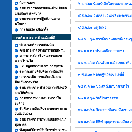
กิจการสภา
๖ ธ.ค.๖๑ น้อมรำลึกในพระมหากรุณ
รายงานการติดตามและประเมินผล
แผนพัฒนาเทศบาล
๕ ธ.ค.๖๑ วันคล้ายวันเฉลิมพระชน
รายงานผลการปฏิบัติงานตาม
นโยบาย
๔ ธ.ค.๖๑ หนูรักพ่อ
การรับสมัครเลือกตั้ง
การบริหารจัดการบ้านเมืองที่ดี
๒๗ พ.ย.๖๑ การจัดทำแผนพลังงานช
ประมวลจริยธรรมท้องถิ่น
คู่มือหรือมาตรฐานการปฏิบัติงาน
๒๒ พ.ย.๖๑ ประเพณีลอยกระทง
มาตรการส่งเสริมคุณธรรมและ
ความโปร่งใส
๑๕ พ.ย.๖๑ ต้อนรับนายอำเภอปะทิว
แผนปฏิบัติการป้องกันการทุจริต
ร่างกฎหมายที่รับฟังความคิดเห็น
๓ พ.ย.๖๑ ทอดกฐินวัดเขาเจดีย์
การประเมินความเสี่ยงเพื่อการ
ป้องกันการทุจริต
๒๕ ต.ค.๖๑ ประเพณีตักบาตรเทโว
รายงานผลการสำรวจความพึงพอใจ
การให้บริการ
๒๓ ต.ค.๖๑ วันปิยมหาราช
การจัดวางระบบควบคุมภายใน
องค์กร
รับฟังความคิดเห็นร่างขอบเขตงาน
๒๒ ต.ค.๖๑ จิตอาสาพัฒนาวัดเขาเจด
จัดซื้อจัดจ้าง
รายงานผลการประเมินแผนพัฒนา
๑๓ ต.ค.๖๑ พิธีทำบุญครบรอบวันส
บุคลากร
ข้อมูลสถิติการให้บริการประชาชน