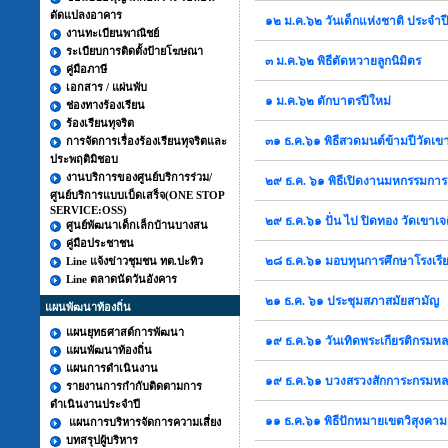
ดัดแปลงอาคาร
๑๒ ม.ค.๖๒ วันเด็กแห่งชาติ ประจำ
งานทะเบียนพาณิชย์
ระเบียบการติดตั้งป้ายโฆษณา
๓ ม.ค.๖๒ พิธีตัดหวายลูกนิมิตร
คู่มือภาษี
เอกสาร / แผ่นพับ
๑ ม.ค.๖๒ ตักบาตรปีใหม่
ช่องทางร้องเรียน
ร้องเรียนทุจริต
๓๑ ธ.ค.๖๑ พิธีสวดมนต์ข้ามปีวัดเขา
การจัดการเรื่องร้องเรียนทุจริตและ
ประพฤติมิชอบ
งานบริการของศูนย์บริการร่วม/
๒๙ ธ.ค. ๖๑ พิธีเปิดงานมหกรรมการก
ศูนย์บริการแบบเบ็ดเสร็จ(ONE STOP
SERVICE:OSS)
๒๙ ธ.ค.๖๑ ปั่น ไป ปิดทอง วัดเขาเจด
ศูนย์พัฒนาเด็กเล็กบ้านบางสน
คู่มือประชาชน
๒๘ ธ.ค.๖๑ มอบทุนการศึกษาโรงเรี
Line แจ้งข่าวชุมชน ทต.ปะทิว
Line ตลาดนัดวันอังคาร
๒๑ ธ.ค. ๖๑ ประชุมสภาสมัยสามัญ
แผนพัฒนาท้องถิ่น
แผนยุทธศาสต์การพัฒนา
๑๙ ธ.ค.๖๑ วันเทิดพระเกียรติกรมห
แผนพัฒนาท้องถิ่น
แผนการดำเนินงาน
๑๙ ธ.ค.๖๑ บวงสรวงสักการะกรมหล
รายงานการกำกับติดตามการ
ดำเนินงานประจำปี
๑๑ ธ.ค.๖๑ พิธีปักหมายเขตวิสุงคาม 
แผนการบริหารจัดการความเสี่ยง
บทสรุปผู้บริหาร