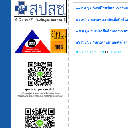
๑๑ ก.ค.๖๑ กีฬาสีโรงเรียนปะทิววิท
๔ ก.ค.๖๑ อบรมช่วยเหลือเด็กติดใน
๒ ก.ค.๖๑ อบรมอาชีพด้านการเกษต
๒๖ มิ.ย.๖๑ วันต่อต้านยาเสพติดโลก
«
‹
1
2
3
4
5
6
7
8
9
10
11
12
13
14
1