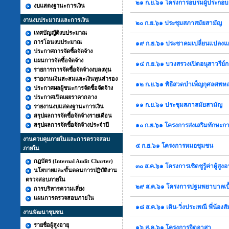
๒๑ ก.ย.๖๑ โครงการอบรมผู้ประกอ
งบแสดงฐานะการเงิน
งานงบประมาณและการเงิน
๒๐ ก.ย.๖๑ ประชุมสภาสมัยสามัญ
เทศบัญญัติงบประมาณ
การโอนงบประมาณ
๑๙ ก.ย.๖๑ ประชาคมเปลี่ยนแปลง
ประกาศการจัดซื้อจัดจ้าง
แผนการจัดซื้อจัดจ้าง
๑๔ ก.ย.๖๑ บวงสรวงเปิดอนุสาวรีย
รายการการจัดซื้อจัดจ้างงบลงทุน
รายงานเงินสะสมและเงินทุนสำรอง
๑๒ ก.ย.๖๑ พิธีสวดบำเพ็ญกุศลศพห
ประกาศผลผู้ชนะการจัดซื้อจัดจ้าง
ประกาศเปิดเผยราคากลาง
๑๑ ก.ย.๖๑ ประชุมสภาสมัยสามัญ
รายงานงบแสดงฐานะการเงิน
สรุปผลการจัดซื้อจัดจ้างรายเดือน
สรุปผลการจัดซื้อจัดจ้างประจำปี
๑๐ ก.ย.๖๑ โครงการส่งเสริมทักษะการ
งานควบคุมภายในและการตรวจสอบ
๕ ก.ย.๖๑ โครงการหมอชุมชน
ภายใน
กฏบัตร (Internal Audit Charter)
๓๐ ส.ค.๖๑ โครงการเชิดชูรู้ค่าผู้ส
นโยบายและขั้นตอนการปฏิบัติงาน
ตรวจสอบภายใน
๒๙ ส.ค.๖๑ โครงการปฐมพยาบาลเบื
การบริหารความเสี่ยง
แผนการตรวจสอบภายใน
๑๘ ส.ค.๖๑ เดิน-วิ่งประเพณี พี่น้องสั
งานพัฒนาชุมชน
รายชื่อผู้สูงอายุ
๑๖ ส.ค.๖๑ โครงการจิตอาสา