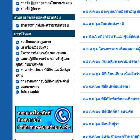
รายชื่อผู้สูงอายุตามนโยบายเร่งด่วน
รายชื่อผู้พิการ
๑๕ ส.ค.๖๑ประชุมสภาสมัยสามัญ สมั
งานสาธารณสุขและสิ่งแวดล้อม
๑๓ ส.ค.๖๑วันแม่แห่งชาติ
อำนาจหน้าที่และความรับผิดชอบ
ดาวน์โหลด
๑๐ ส.ค.๖๑กิจกรรมวันแม่ ศูนย์พัฒน
ระเบียบและกฏหมาย
เล่าเรื่องเมืองปะทิว
๑ ส.ค.๖๑ โครงการส่งเสริมคุณภาพผู้
โครงการพัฒนาเมืองและชุมชน
แผนปฏิบัติการสร้างความรับรู้และ
๒๘ ก.ค.๖๑ วันเฉลิมพระชนมพรรษา
ภูมิคุ้มกันยาเสพติด
ราคาประเมินภาษีที่ดินและสิ่งปลูก
๒๗ ก.ค.๖๑ พิธีเวียนเทียน เนื่องใน
สร้าง
รายงานผลการปฎิบัติงานประจำปี
๒๖ ก.ค.๖๑ พิธีแห่เทียนพรรษา
จดหมายข่าว
Info graphic
๒๓ ก.ค.๖๑ พิธีเปิดพิมพ์หล่อเทียนพ
๑๕ ก.ค.๖๑ พิธีเปิดกีฬา อบจ.คัพ
๑๒ ก.ค.๖๑ ต้อนรับผู้ว่า
๑๑ ก.ค.๖๑ อบรมสานตะกร้าพลาสติ