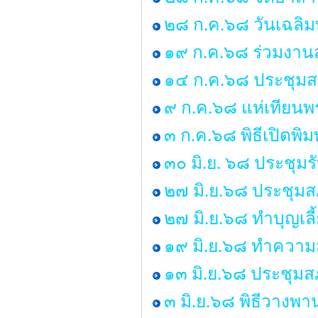
๒๘ ก.ค.๖๘ วันเฉลิม
๑๙ ก.ค.๖๘ ร่วมงานส
๑๔ ก.ค.๖๘ ประชุมสภา 
๙ ก.ค.๖๘ แห่เทียน
๓ ก.ค.๖๘ พิธีเปิดพิ
๓๐ มิ.ย. ๖๘ ประชุม
๒๗ มิ.ย.๖๘ ประชุมสภา
๒๗ มิ.ย.๖๘ ทำบุญเ
๑๙ มิ.ย.๖๘ ทำคว
๑๓ มิ.ย.๖๘ ประชุมสภ
๓ มิ.ย.๖๘ พิธีวางพ