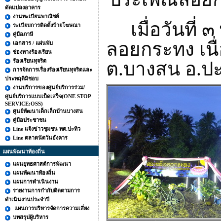
ดัดแปลงอาคาร
งานทะเบียนพาณิชย์
เมื่อวันที
ระเบียบการติดตั้งป้ายโฆษณา
คู่มือภาษี
ลอยกระทง เน
เอกสาร / แผ่นพับ
ช่องทางร้องเรียน
ร้องเรียนทุจริต
ต.บางสน อ.ปะ
การจัดการเรื่องร้องเรียนทุจริตและ
ประพฤติมิชอบ
งานบริการของศูนย์บริการร่วม/
ศูนย์บริการแบบเบ็ดเสร็จ(ONE STOP
SERVICE:OSS)
ศูนย์พัฒนาเด็กเล็กบ้านบางสน
คู่มือประชาชน
Line แจ้งข่าวชุมชน ทต.ปะทิว
Line ตลาดนัดวันอังคาร
แผนพัฒนาท้องถิ่น
แผนยุทธศาสต์การพัฒนา
แผนพัฒนาท้องถิ่น
แผนการดำเนินงาน
รายงานการกำกับติดตามการ
ดำเนินงานประจำปี
แผนการบริหารจัดการความเสี่ยง
บทสรุปผู้บริหาร