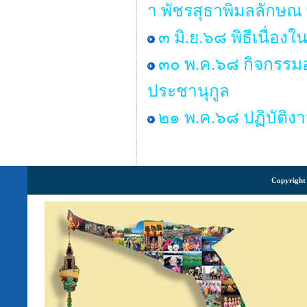
า พัชรสุธาพิมลลักษณ
๓ มิ.ย.๖๘ พิธีเนื่
๓๐ พ.ค.๖๘ กิจกรรมอ
ประชานุกูล
๒๑ พ.ค.๖๘ ปฏิบัติง
Copyright 