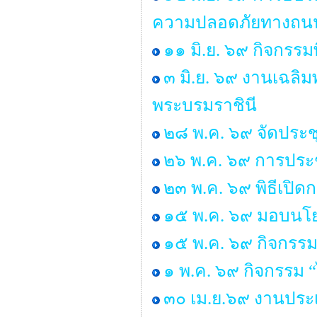
ความปลอดภัยทางถนน 
๑๑ มิ.ย. ๖๙ กิจกรรม
๓ มิ.ย. ๖๙ งานเฉลิ
พระบรมราชินี
๒๘ พ.ค. ๖๙ จัดประ
๒๖ พ.ค. ๖๙ การประช
๒๓ พ.ค. ๖๙ พิธีเปิ
๑๕ พ.ค. ๖๙ มอบนโยบ
๑๕ พ.ค. ๖๙ กิจกรรม
๑ พ.ค. ๖๙ กิจกรรม
๓๐ เม.ย.๖๙ งานประเ