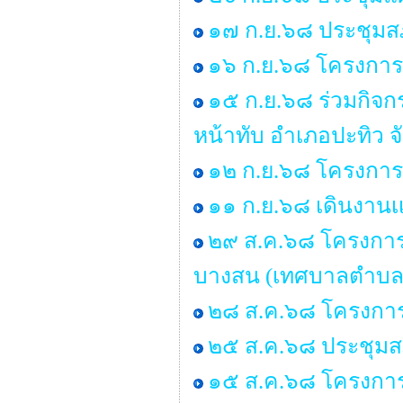
๑๗ ก.ย.๖๘ ประชุมสภา
๑๖ ก.ย.๖๘ โครงการร
๑๕ ก.ย.๖๘ ร่วมกิจ
หน้าทับ อำเภอปะทิว จ
๑๒ ก.ย.๖๘ โครงการอ
๑๑ ก.ย.๖๘ เดินงานเเ
๒๙ ส.ค.๖๘ โครงการอบ
บางสน (เทศบาลตำบล
๒๘ ส.ค.๖๘ โครงการ
๒๕ ส.ค.๖๘ ประชุมสภา 
๑๕ ส.ค.๖๘ โครงกา