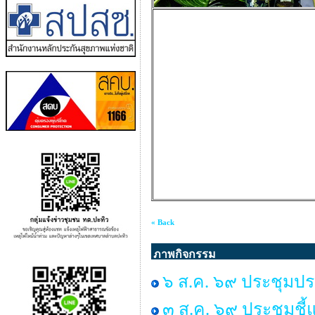
« Back
ภาพกิจกรรม
๖ ส.ค. ๖๙ ประชุมปร
๓ ส.ค. ๖๙ ประชุมชี้