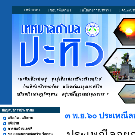
I หน้าแรก I
I ข้อมูลพื้นฐาน I
I นโยบายการบริหาร I
I คณะผู้บริ
ข้อมูลบริการประชาชน
๓ พ.ย.๖๐ ประเพณี
แจ้งเกิด - แจ้งตาย
แจ้งย้าย
การขอบ้านเลขที่
ประเพณีลอย
ขอแบบอนุญาตก่อสร้าง รื้อถอน