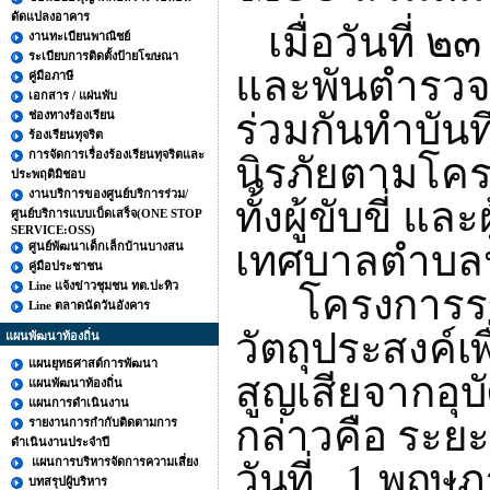
ดัดแปลงอาคาร
เมื่อวันที่
งานทะเบียนพาณิชย์
ระเบียบการติดตั้งป้ายโฆษณา
และพันตำรวจเ
คู่มือภาษี
เอกสาร / แผ่นพับ
ร่วมกันทำบั
ช่องทางร้องเรียน
ร้องเรียนทุจริต
การจัดการเรื่องร้องเรียนทุจริตและ
นิรภัยตามโค
ประพฤติมิชอบ
งานบริการของศูนย์บริการร่วม/
ทั้งผู้ขับขี่ 
ศูนย์บริการแบบเบ็ดเสร็จ(ONE STOP
SERVICE:OSS)
เทศบาลตำบลปะท
ศูนย์พัฒนาเด็กเล็กบ้านบางสน
คู่มือประชาชน
Line แจ้งข่าวชุมชน ทต.ปะทิว
โครงการรณรง
Line ตลาดนัดวันอังคาร
วัตถุประสงค์
แผนพัฒนาท้องถิ่น
แผนยุทธศาสต์การพัฒนา
สูญเสียจากอุบ
แผนพัฒนาท้องถิ่น
แผนการดำเนินงาน
กล่าวคือ ระย
รายงานการกำกับติดตามการ
ดำเนินงานประจำปี
แผนการบริหารจัดการความเสี่ยง
วันที่
1
พฤษภา
บทสรุปผู้บริหาร