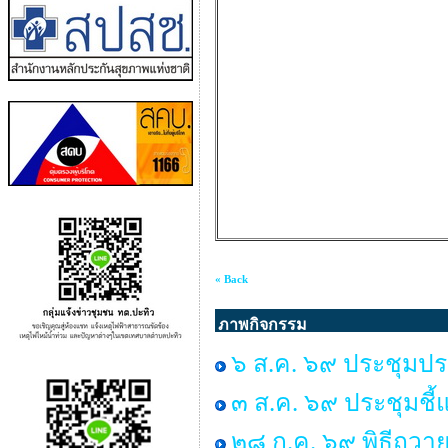
« Back
ภาพกิจกรรม
๖ ส.ค. ๖๙ ประชุมปร
๓ ส.ค. ๖๙ ประชุมชี้
๒๘ ก.ค. ๖๙ พิธีถวาย