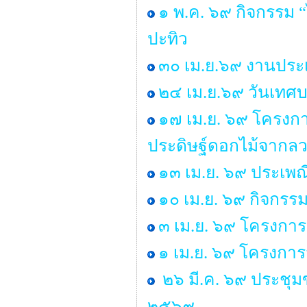
๑ พ.ค. ๖๙ กิจกรรม
ปะทิว
๓๐ เม.ย.๖๙ งานประเ
๒๔ เม.ย.๖๙ วันเทศ
๑๗ เม.ย. ๖๙ โครงกา
ประดิษฐ์ดอกไม้จากลว
๑๓ เม.ย. ๖๙ ประเพ
๑๐ เม.ย. ๖๙ กิจกรร
๓ เม.ย. ๖๙ โครงการ
๑ เม.ย. ๖๙ โครงกา
๒๖ มี.ค. ๖๙ ประชุ
๒๕๖๙