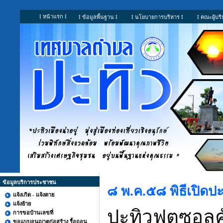
I หน้าแรก I
I ข้อมูลพื้นฐาน I
I นโยบายการบริหาร I
I คณะผู้บริ
ข้อมูลบริการประชาชน
๘ พ.ค.๕๘ พิธีเปิดปะท
แจ้งเกิด - แจ้งตาย
แจ้งย้าย
ปะทิวฟุตซอลคัพ
การขอบ้านเลขที่
ขอแบบอนุญาตก่อสร้าง รื้อถอน