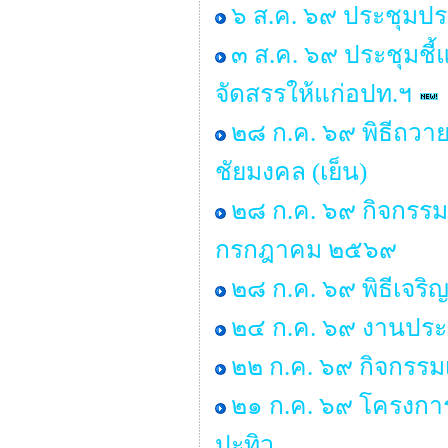
๖ ส.ค. ๖๙ ประชุมปร
๓ ส.ค. ๖๙ ประชุมชี้
จัดสรรให้แก่อปท.ฯ
๒๘ ก.ค. ๖๙ พิธีถวาย
ชัยมงคล (เย็น)
๒๘ ก.ค. ๖๙ กิจกรร
กรกฎาคม ๒๕๖๙
๒๘ ก.ค. ๖๙ พิธีเจร
๒๔ ก.ค. ๖๙ งานประ
๒๒ ก.ค. ๖๙ กิจกรรม
๒๑ ก.ค. ๖๙ โครงการพ
ปะทิว