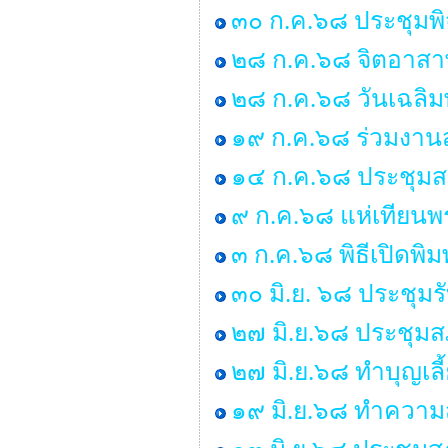
๓๐ ก.ค.๖๘ ประชุมพ
๒๘ ก.ค.๖๘ จิตอาสาพ
๒๘ ก.ค.๖๘ วันเฉลิม
๑๙ ก.ค.๖๘ ร่วมงานส
๑๔ ก.ค.๖๘ ประชุมสภา 
๙ ก.ค.๖๘ แห่เทียน
๓ ก.ค.๖๘ พิธีเปิดพิ
๓๐ มิ.ย. ๖๘ ประชุม
๒๗ มิ.ย.๖๘ ประชุมสภา
๒๗ มิ.ย.๖๘ ทำบุญเ
๑๙ มิ.ย.๖๘ ทำคว