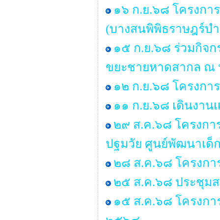
๑๖ ก.ย.๖๘ โครงการ
(บางสนพิพิธราษฎร์บำร
๑๕ ก.ย.๖๘ ร่วมกิจ
ขยะชายหาดสากล ณ หา
๑๒ ก.ย.๖๘ โครงการอ
๑๑ ก.ย.๖๘ เดินงานเเ
๒๙ ส.ค.๖๘ โครงการอบ
ปฐมวัย ศูนย์พัฒนาเด
๒๘ ส.ค.๖๘ โครงการ
๒๕ ส.ค.๖๘ ประชุมสภา 
๑๕ ส.ค.๖๘ โครงการ