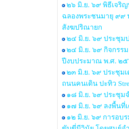
๒๖ มิ.ย. ๖๙ พิธีเจ
ฉลองพระชนมายุ ๙๙ 
สังฆปริณายก
๒๔ มิ.ย. ๖๙ ประชุม
๒๔ มิ.ย. ๖๙ กิจกรร
ปีงบประมาณ พ.ศ. ๒
๒๓ มิ.ย. ๖๙ ประชุ
ถนนคนเดิน ปะทิว Stre
๑๘ มิ.ย. ๖๙ ประชุ
๑๗ มิ.ย. ๖๙ ลงพื้นท
๑๒ มิ.ย. ๖๙ การอบร
ขับขี่มีวินัย โดยศู