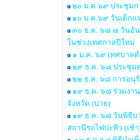
๒๐ ม.ค ๖๙ ประชุมกา
๑๐ ม.ค.๖๙ วันเด็กแห
๓๐ ธ.ค. ๖๘ ๗ วันอั
ในช่วงเทศกาลปีใหม่
๑ ม.ค. ๖๙ เทศบาลตำ
๒๙ ธ.ค. ๖๘ ประชุ
๒๒ ธ.ค. ๖๘ การอนุ
๑๙ ธ.ค. ๖๘ ร่วมงาน
จังหวัด (บ่าย)
๑๙ ธ.ค. ๖๘ วันพิธ
สถานีรถไฟปะทิว (เช้า
๑๒ ธ.ค.๖๘ พิธีบำเ