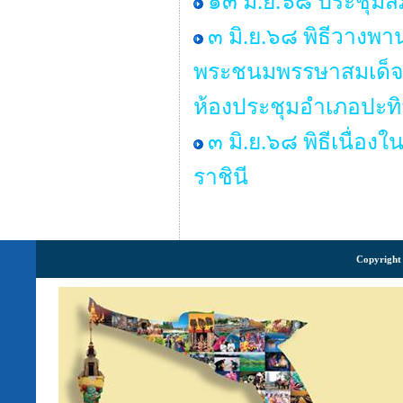
๑๓ มิ.ย.๖๘ ประชุมสภ
๓ มิ.ย.๖๘ พิธีวางพ
พระชนมพรรษาสมเด็จพร
ห้องประชุมอำเภอปะทิ
๓ มิ.ย.๖๘ พิธีเนื่
ราชินี
Copyright 