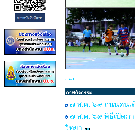
« Back
ภาพกิจกรรม
๗ ส.ค. ๖๙ ถนนคนเดิน 
๗ ส.ค. ๖๙ พิธีเปิด
วิทยา