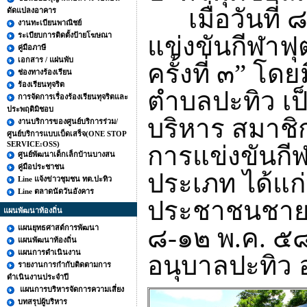
เมื่อวันที่
ดัดแปลงอาคาร
งานทะเบียนพาณิชย์
ระเบียบการติดตั้งป้ายโฆษณา
แข่งขันกีฬาฟ
คู่มือภาษี
เอกสาร / แผ่นพับ
ครั้งที่ ๓” 
ช่องทางร้องเรียน
ร้องเรียนทุจริต
ตำบลปะทิว เป
การจัดการเรื่องร้องเรียนทุจริตและ
ประพฤติมิชอบ
บริหาร สมาชิก
งานบริการของศูนย์บริการร่วม/
ศูนย์บริการแบบเบ็ดเสร็จ(ONE STOP
SERVICE:OSS)
การแข่งขันกี
ศูนย์พัฒนาเด็กเล็กบ้านบางสน
คู่มือประชาชน
ประเภท ได้แก
Line แจ้งข่าวชุมชน ทต.ปะทิว
Line ตลาดนัดวันอังคาร
ประชาชนชายทั
แผนพัฒนาท้องถิ่น
แผนยุทธศาสต์การพัฒนา
๘-๑๒ พ.ค. ๕๘
แผนพัฒนาท้องถิ่น
แผนการดำเนินงาน
อนุบาลปะทิว 
รายงานการกำกับติดตามการ
ดำเนินงานประจำปี
แผนการบริหารจัดการความเสี่ยง
บทสรุปผู้บริหาร