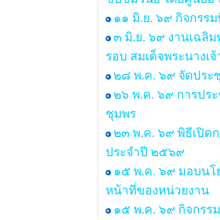
๑๑ มิ.ย. ๖๙ กิจกรรม
๓ มิ.ย. ๖๙ งานเฉลิ
รอบ สมเด็จพระนางเจ้
๒๘ พ.ค. ๖๙ จัดประ
๒๖ พ.ค. ๖๙ การประช
ชุมพร
๒๓ พ.ค. ๖๙ พิธีเปิ
ประจำปี ๒๕๖๙
๑๕ พ.ค. ๖๙ มอบนโยบ
หน้าที่ของหน่วยงาน
๑๕ พ.ค. ๖๙ กิจกรรม