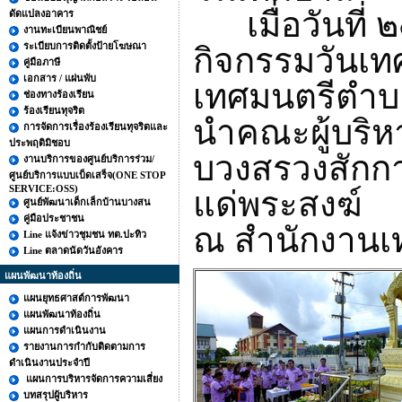
เมื่อวันที่ 
ดัดแปลงอาคาร
งานทะเบียนพาณิชย์
ระเบียบการติดตั้งป้ายโฆษณา
กิจกรรมวันเ
คู่มือภาษี
เอกสาร / แผ่นพับ
เทศมนตรีตำบ
ช่องทางร้องเรียน
ร้องเรียนทุจริต
นำคณะผู้บริ
การจัดการเรื่องร้องเรียนทุจริตและ
ประพฤติมิชอบ
บวงสรวงสักก
งานบริการของศูนย์บริการร่วม/
ศูนย์บริการแบบเบ็ดเสร็จ(ONE STOP
SERVICE:OSS)
แด่พระสงฆ์
ศูนย์พัฒนาเด็กเล็กบ้านบางสน
คู่มือประชาชน
ณ สำนักงานเ
Line แจ้งข่าวชุมชน ทต.ปะทิว
Line ตลาดนัดวันอังคาร
แผนพัฒนาท้องถิ่น
แผนยุทธศาสต์การพัฒนา
แผนพัฒนาท้องถิ่น
แผนการดำเนินงาน
รายงานการกำกับติดตามการ
ดำเนินงานประจำปี
แผนการบริหารจัดการความเสี่ยง
บทสรุปผู้บริหาร