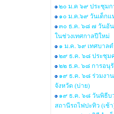
๒๐ ม.ค ๖๙ ประชุมกา
๑๐ ม.ค.๖๙ วันเด็กแห
๓๐ ธ.ค. ๖๘ ๗ วันอั
ในช่วงเทศกาลปีใหม่
๑ ม.ค. ๖๙ เทศบาลตำ
๒๙ ธ.ค. ๖๘ ประชุ
๒๒ ธ.ค. ๖๘ การอนุ
๑๙ ธ.ค. ๖๘ ร่วมงาน
จังหวัด (บ่าย)
๑๙ ธ.ค. ๖๘ วันพิธ
สถานีรถไฟปะทิว (เช้า