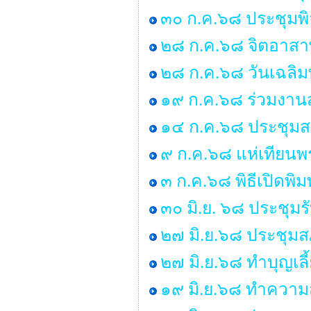
๓๐ ก.ค.๖๘ ประชุมพ
๒๘ ก.ค.๖๘ จิตอาสาพ
๒๘ ก.ค.๖๘ วันเฉลิม
๑๙ ก.ค.๖๘ ร่วมงานส
๑๔ ก.ค.๖๘ ประชุมสภา 
๙ ก.ค.๖๘ แห่เทียน
๓ ก.ค.๖๘ พิธีเปิดพิ
๓๐ มิ.ย. ๖๘ ประชุม
๒๗ มิ.ย.๖๘ ประชุมสภา
๒๗ มิ.ย.๖๘ ทำบุญเ
๑๙ มิ.ย.๖๘ ทำคว