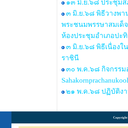
๑๓ มิ.ย.๖๘ ประชุมสภ
๓ มิ.ย.๖๘ พิธีวางพ
พระชนมพรรษาสมเด็จพร
ห้องประชุมอำเภอปะทิ
๓ มิ.ย.๖๘ พิธีเนื่
ราชินี
๓๐ พ.ค.๖๘ กิจกรรม
Sahakornprachanukool
๒๑ พ.ค.๖๘ ปฏิบัติง
Copyright 