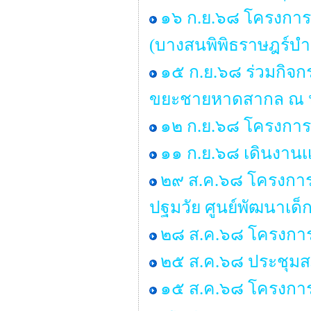
๑๖ ก.ย.๖๘ โครงการ
(บางสนพิพิธราษฎร์บำร
๑๕ ก.ย.๖๘ ร่วมกิจ
ขยะชายหาดสากล ณ หา
๑๒ ก.ย.๖๘ โครงการอ
๑๑ ก.ย.๖๘ เดินงานเเ
๒๙ ส.ค.๖๘ โครงการอบ
ปฐมวัย ศูนย์พัฒนาเด
๒๘ ส.ค.๖๘ โครงการ
๒๕ ส.ค.๖๘ ประชุมสภา 
๑๕ ส.ค.๖๘ โครงการ