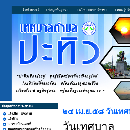
I หน้าแรก I
I ข้อมูลพื้นฐาน I
I นโยบายการบริหาร I
I คณะผู้บริ
ข้อมูลบริการประชาชน
๒๔ เม.ย.๕๘ วันเท
แจ้งเกิด - แจ้งตาย
แจ้งย้าย
วันเทศบาล
การขอบ้านเลขที่
ขอแบบอนุญาตก่อสร้าง รื้อถอน