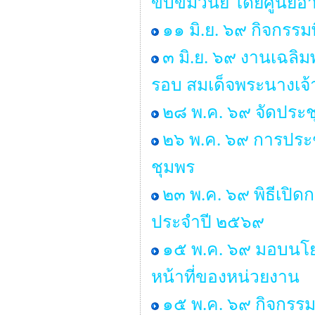
ขับขี่มีวินัย โดยศู
๑๑ มิ.ย. ๖๙ กิจกรรม
๓ มิ.ย. ๖๙ งานเฉลิ
รอบ สมเด็จพระนางเจ้
๒๘ พ.ค. ๖๙ จัดประ
๒๖ พ.ค. ๖๙ การประช
ชุมพร
๒๓ พ.ค. ๖๙ พิธีเปิ
ประจำปี ๒๕๖๙
๑๕ พ.ค. ๖๙ มอบนโยบ
หน้าที่ของหน่วยงาน
๑๕ พ.ค. ๖๙ กิจกรรม