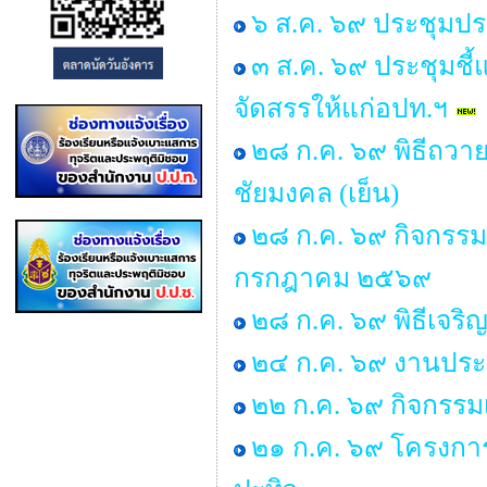
๖ ส.ค. ๖๙ ประชุมปร
๓ ส.ค. ๖๙ ประชุมชี้
จัดสรรให้แก่อปท.ฯ
๒๘ ก.ค. ๖๙ พิธีถวาย
ชัยมงคล (เย็น)
๒๘ ก.ค. ๖๙ กิจกรร
กรกฎาคม ๒๕๖๙
๒๘ ก.ค. ๖๙ พิธีเจร
๒๔ ก.ค. ๖๙ งานประ
๒๒ ก.ค. ๖๙ กิจกรรม
๒๑ ก.ค. ๖๙ โครงการพ