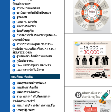
ดัดแปลงอาคาร
งานทะเบียนพาณิชย์
ระเบียบการติดตั้งป้ายโฆษณา
คู่มือภาษี
เอกสาร / แผ่นพับ
ช่องทางร้องเรียน
ร้องเรียนทุจริต
การจัดการเรื่องร้องเรียนทุจริตและ
ประพฤติมิชอบ
งานบริการของศูนย์บริการร่วม/
ศูนย์บริการแบบเบ็ดเสร็จ(ONE STOP
SERVICE:OSS)
ศูนย์พัฒนาเด็กเล็กบ้านบางสน
คู่มือประชาชน
Line แจ้งข่าวชุมชน ทต.ปะทิว
Line ตลาดนัดวันอังคาร
แผนพัฒนาท้องถิ่น
แผนยุทธศาสต์การพัฒนา
แผนพัฒนาท้องถิ่น
แผนการดำเนินงาน
รายงานการกำกับติดตามการ
ดำเนินงานประจำปี
แผนการบริหารจัดการความเสี่ยง
บทสรุปผู้บริหาร