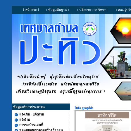
I หน้าแรก I
I ข้อมูลพื้นฐาน I
I นโยบายการบริหาร I
I คณะผู้บริ
ข้อมูลบริการประชาชน
Info graphic
แจ้งเกิด - แจ้งตาย
แจ้งย้าย
การขอบ้านเลขที่
ขอแบบอนุญาตก่อสร้าง รื้อถอน