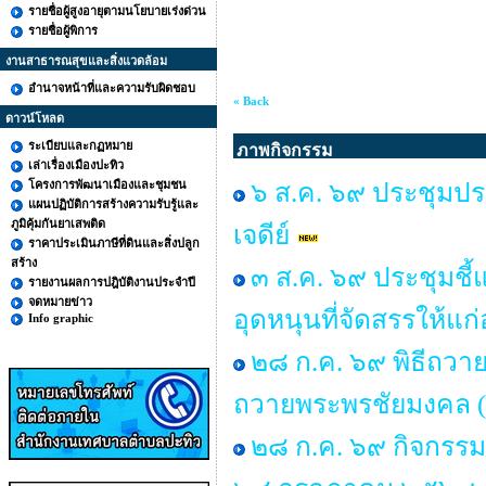
รายชื่อผู้สูงอายุตามนโยบายเร่งด่วน
รายชื่อผู้พิการ
งานสาธารณสุขและสิ่งแวดล้อม
อำนาจหน้าที่และความรับผิดชอบ
« Back
ดาวน์โหลด
ระเบียบและกฏหมาย
ภาพกิจกรรม
เล่าเรื่องเมืองปะทิว
โครงการพัฒนาเมืองและชุมชน
๖ ส.ค. ๖๙ ประชุมป
แผนปฏิบัติการสร้างความรับรู้และ
ภูมิคุ้มกันยาเสพติด
เจดีย์
ราคาประเมินภาษีที่ดินและสิ่งปลูก
สร้าง
๓ ส.ค. ๖๙ ประชุมชี
รายงานผลการปฎิบัติงานประจำปี
จดหมายข่าว
อุดหนุนที่จัดสรรให้แก
Info graphic
๒๘ ก.ค. ๖๙ พิธีถวาย
ถวายพระพรชัยมงคล (
๒๘ ก.ค. ๖๙ กิจกรร