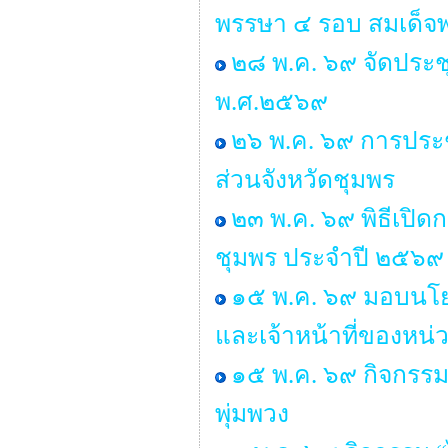
พรรษา ๔ รอบ สมเด็จพ
๒๘ พ.ค. ๖๙ จัดประ
พ.ศ.๒๕๖๙
๒๖ พ.ค. ๖๙ การประช
ส่วนจังหวัดชุมพร
๒๓ พ.ค. ๖๙ พิธีเปิ
ชุมพร ประจำปี ๒๕๖๙
๑๕ พ.ค. ๖๙ มอบนโยบ
และเจ้าหน้าที่ของหน่
๑๕ พ.ค. ๖๙ กิจกรร
พุ่มพวง