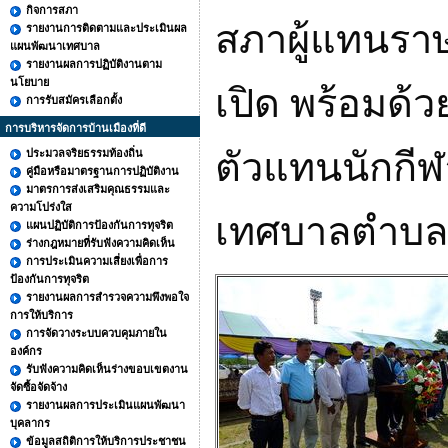
กิจการสภา
สภาผู้แทนราษ
รายงานการติดตามและประเมินผล
แผนพัฒนาเทศบาล
รายงานผลการปฏิบัติงานตาม
นโยบาย
เปิด พร้อมด้ว
การรับสมัครเลือกตั้ง
การบริหารจัดการบ้านเมืองที่ดี
ตัวแทนนักก
ประมวลจริยธรรมท้องถิ่น
คู่มือหรือมาตรฐานการปฏิบัติงาน
มาตรการส่งเสริมคุณธรรมและ
ความโปร่งใส
เทศบาลตำบลท
แผนปฏิบัติการป้องกันการทุจริต
ร่างกฎหมายที่รับฟังความคิดเห็น
การประเมินความเสี่ยงเพื่อการ
ป้องกันการทุจริต
รายงานผลการสำรวจความพึงพอใจ
การให้บริการ
การจัดวางระบบควบคุมภายใน
องค์กร
รับฟังความคิดเห็นร่างขอบเขตงาน
จัดซื้อจัดจ้าง
รายงานผลการประเมินแผนพัฒนา
บุคลากร
ข้อมูลสถิติการให้บริการประชาชน