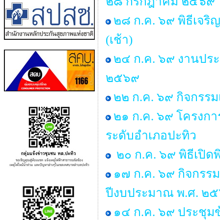
๒๘ กรกฎาคม ๒๕๖๙
๒๘ ก.ค. ๖๙ พิธีเจ
(เช้า)
๒๔ ก.ค. ๖๙ งานประ
๒๕๖๙
๒๒ ก.ค. ๖๙ กิจกรรม
๒๑ ก.ค. ๖๙ โครงการพ
ระดับอำเภอปะทิว
๒๐ ก.ค. ๖๙ พิธีเปิด
๑๗ ก.ค. ๖๙ กิจกรรม 
ปีงบประมาณ พ.ศ. ๒
๑๔ ก.ค. ๖๙ ประชุ