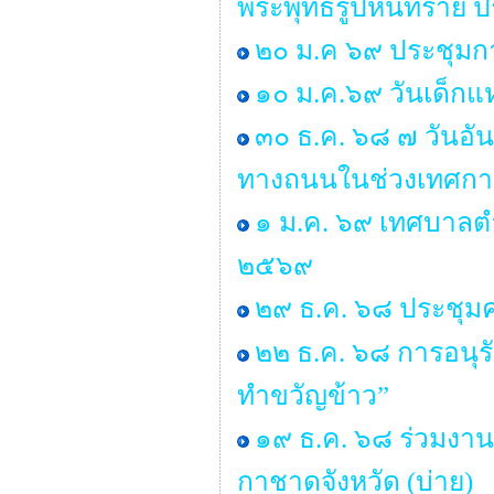
พระพุทธรูปหินทราย 
๒๐ ม.ค ๖๙ ประชุมกา
๑๐ ม.ค.๖๙ วันเด็กแห
๓๐ ธ.ค. ๖๘ ๗ วันอัน
ทางถนนในช่วงเทศกาล
๑ ม.ค. ๖๙ เทศบาลตำ
๒๕๖๙
๒๙ ธ.ค. ๖๘ ประชุ
๒๒ ธ.ค. ๖๘ การอนุ
ทำขวัญข้าว”
๑๙ ธ.ค. ๖๘ ร่วมงาน
กาชาดจังหวัด (บ่าย)