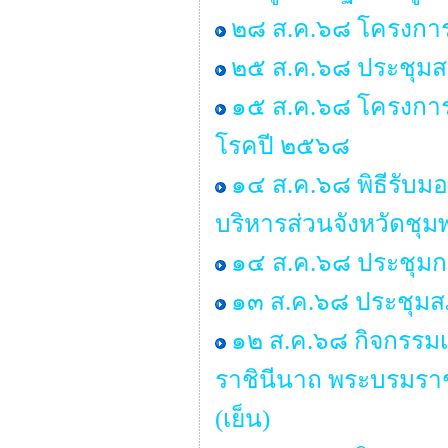
๒๘ ส.ค.๖๘ โครงการ
๒๕ ส.ค.๖๘ ประชุมสภา 
๑๕ ส.ค.๖๘ โครงกา
โรคปี ๒๕๖๘
๑๔ ส.ค.๖๘ พิธีรับ
บริหารส่วนจังหวัดชุม
๑๔ ส.ค.๖๘ ประชุมก
๑๓ ส.ค.๖๘ ประชุมสภ
๑๒ ส.ค.๖๘ กิจกรรมเฉ
ราชินีนาถ พระบรมรา
(เย็น)