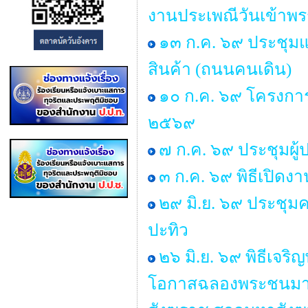
งานประเพณีวันเข้าพ
๑๓ ก.ค. ๖๙ ประชุมแม
สินค้า (ถนนคนเดิน)
๑๐ ก.ค. ๖๙ โครงการ “
๒๕๖๙
๗ ก.ค. ๖๙ ประชุมผู
๓ ก.ค. ๖๙ พิธีเปิด
๒๙ มิ.ย. ๖๙ ประช
ปะทิว
๒๖ มิ.ย. ๖๙ พิธีเจ
โอกาสฉลองพระชนมาย