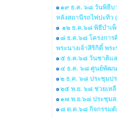
๑๙ ธ.ค. ๖๘ วันพิธ
หลังสถานีรถไฟปะทิว (
๑๒ ธ.ค.๖๘ พิธีบำเ
๘ ธ.ค.๖๘ โครงการ
พระนางเจ้าสิริกิติ์ 
๕ ธ.ค.๖๘ วันชาติแล
๔ ธ.ค. ๖๘ ศูนย์พัฒน
๒ ธ.ค. ๖๘ ประชุมป
๒๕ พ.ย. ๖๘ ช่วยเหลื
๑๗ พ.ย.๖๘ ประชุมสภ
๘ ต.ค.๖๘ กิจกรรมต