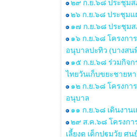
๒๙ ก.ย.๖๘ ประชุมสภา
๒๖ ก.ย.๖๘ ประชุมแ
๑๗ ก.ย.๖๘ ประชุมสภา
๑๖ ก.ย.๖๘ โครงการ
อนุบาลปะทิว (บางสนพิ
๑๕ ก.ย.๖๘ ร่วมกิจ
ไทยวันเก็บขยะชายหา
๑๒ ก.ย.๖๘ โครงการอ
อนุบาล
๑๑ ก.ย.๖๘ เดินงานเเ
๒๙ ส.ค.๖๘ โครงการอบ
เลี้ยงดู เด็กปฐมวัย 