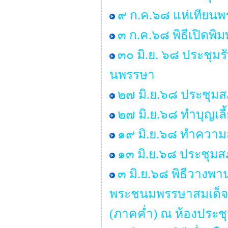
๙ ก.ค.๖๘ แห่เทียน
๓ ก.ค.๖๘ พิธีเปิดพิ
๓๐ มิ.ย. ๖๘ ประชุมร
นพรรษา
๒๗ มิ.ย.๖๘ ประชุมสภา
๒๗ มิ.ย.๖๘ ทำบุญเ
๑๙ มิ.ย.๖๘ ทำคว
๑๓ มิ.ย.๖๘ ประชุมสภ
๓ มิ.ย.๖๘ พิธีวางพ
พระชนมพรรษาสมเด็จพร
(ภาคค่ำ) ณ ห้องประช