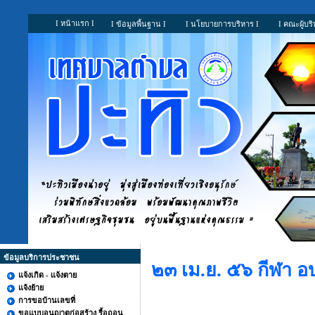
I หน้าแรก I
I ข้อมูลพื้นฐาน I
I นโยบายการบริหาร I
I คณะผู้บริ
ข้อมูลบริการประชาชน
๒๓ เม.ย. ๕๖ กีฬา อ
แจ้งเกิด - แจ้งตาย
แจ้งย้าย
การขอบ้านเลขที่
ขอแบบอนุญาตก่อสร้าง รื้อถอน