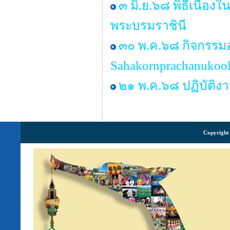
๓ มิ.ย.๖๘ พิธีเนื่
พระบรมราชินี
๓๐ พ.ค.๖๘ กิจกรรม
Sahakornprachanukool
๒๑ พ.ค.๖๘ ปฏิบัติง
Copyright 