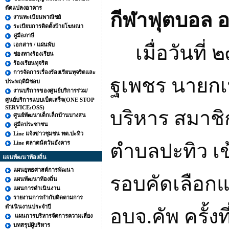
ดัดแปลงอาคาร
กีฬาฟุตบอล อบ
งานทะเบียนพาณิชย์
ระเบียบการติดตั้งป้ายโฆษณา
คู่มือภาษี
เอกสาร / แผ่นพับ
เมื่อวันที่
ช่องทางร้องเรียน
ร้องเรียนทุจริต
การจัดการเรื่องร้องเรียนทุจริตและ
ฐเพชร นายกเ
ประพฤติมิชอบ
งานบริการของศูนย์บริการร่วม/
ศูนย์บริการแบบเบ็ดเสร็จ(ONE STOP
SERVICE:OSS)
บริหาร สมาช
ศูนย์พัฒนาเด็กเล็กบ้านบางสน
คู่มือประชาชน
Line แจ้งข่าวชุมชน ทต.ปะทิว
Line ตลาดนัดวันอังคาร
ตำบลปะทิว เข
แผนพัฒนาท้องถิ่น
แผนยุทธศาสต์การพัฒนา
รอบคัดเลือกแ
แผนพัฒนาท้องถิ่น
แผนการดำเนินงาน
รายงานการกำกับติดตามการ
ดำเนินงานประจำปี
อบจ.คัพ ครั้ง
แผนการบริหารจัดการความเสี่ยง
บทสรุปผู้บริหาร