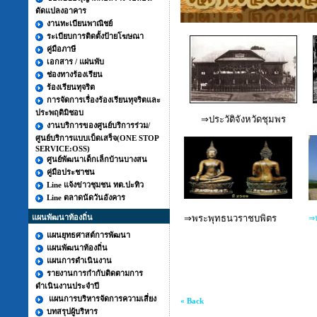
ดัดแปลงอาคาร
งานทะเบียนพาณิชย์
ระเบียบการติดตั้งป้ายโฆษณา
คู่มือภาษี
เอกสาร / แผ่นพับ
ช่องทางร้องเรียน
ร้องเรียนทุจริต
การจัดการเรื่องร้องเรียนทุจริตและ
ประพฤติมิชอบ
⇒
ประวัติจังหวัดชุมพร
งานบริการของศูนย์บริการร่วม/
ศูนย์บริการแบบเบ็ดเสร็จ(ONE STOP
SERVICE:OSS)
ศูนย์พัฒนาเด็กเล็กบ้านบางสน
คู่มือประชาชน
Line แจ้งข่าวชุมชน ทต.ปะทิว
Line ตลาดนัดวันอังคาร
แผนพัฒนาท้องถิ่น
⇒
พระพุทธนวราชบพิตร
⇒ปร
แผนยุทธศาสต์การพัฒนา
แผนพัฒนาท้องถิ่น
แผนการดำเนินงาน
รายงานการกำกับติดตามการ
ดำเนินงานประจำปี
แผนการบริหารจัดการความเสี่ยง
« Back
บทสรุปผู้บริหาร