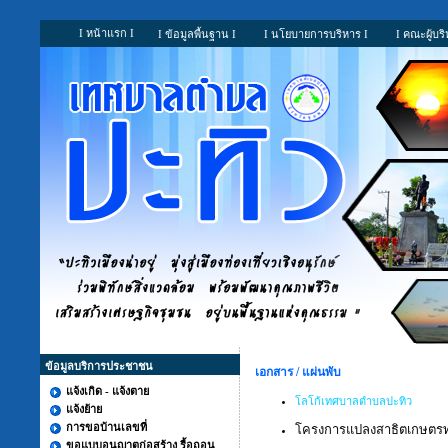
I หน้าแรก I
I ข้อมูลพื้นฐาน I
I นโยบายการบริหาร I
I คณะผู้บริ
ข้อมูลบริการประชาชน
เอกสาร / แผ่นพับ
แจ้งเกิด - แจ้งตาย
โลโก้เทศบาลตำบลปะทิว
แจ้งย้าย
การขอบ้านเลขที่
โครงการแปลงสาธิตเกษตร
ขอแบบอนุญาตก่อสร้าง รื้อถอน