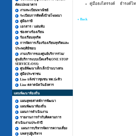
คู่มือธงไตรรงค์ ธำรงค์
ดัดแปลงอาคาร
งานทะเบียนพาณิชย์
ระเบียบการติดตั้งป้ายโฆษณา
« Back
คู่มือภาษี
เอกสาร / แผ่นพับ
ช่องทางร้องเรียน
ร้องเรียนทุจริต
การจัดการเรื่องร้องเรียนทุจริตและ
ประพฤติมิชอบ
งานบริการของศูนย์บริการร่วม/
ศูนย์บริการแบบเบ็ดเสร็จ(ONE STOP
SERVICE:OSS)
ศูนย์พัฒนาเด็กเล็กบ้านบางสน
คู่มือประชาชน
Line แจ้งข่าวชุมชน ทต.ปะทิว
Line ตลาดนัดวันอังคาร
แผนพัฒนาท้องถิ่น
แผนยุทธศาสต์การพัฒนา
แผนพัฒนาท้องถิ่น
แผนการดำเนินงาน
รายงานการกำกับติดตามการ
ดำเนินงานประจำปี
แผนการบริหารจัดการความเสี่ยง
บทสรุปผู้บริหาร