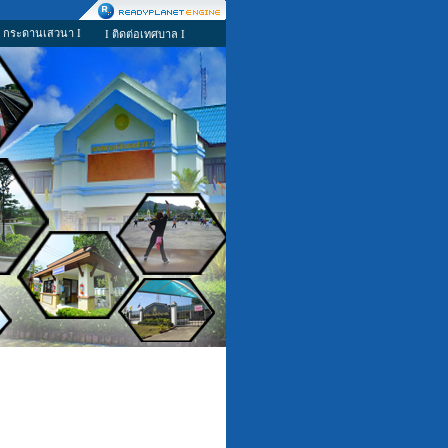
I กระดานเสวนา I
I ติดต่อเทศบาล I