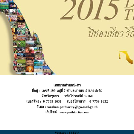
เทศบาลตำบลปะทิว
ที่อยู่ : เลขที่ 199 หมู่ที่ 7 ตำบลบางสน อำเภอปะทิว
จังหวัดชุมพร รหัสไปรษณีย์ 86160
เบอร์โทร : 0-7759-1631 เบอร์โทรสาร : 0-7759-1632
อีเมล : saraban-pathiocity@lgo.mail.go.th
เว็บไซต์ : www.pathiocity.com
Visitors : 144338