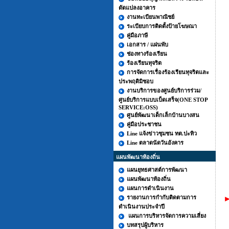
ดัดแปลงอาคาร
งานทะเบียนพาณิชย์
ระเบียบการติดตั้งป้ายโฆษณา
คู่มือภาษี
เอกสาร / แผ่นพับ
ช่องทางร้องเรียน
ร้องเรียนทุจริต
การจัดการเรื่องร้องเรียนทุจริตและ
ประพฤติมิชอบ
งานบริการของศูนย์บริการร่วม/
ศูนย์บริการแบบเบ็ดเสร็จ(ONE STOP
SERVICE:OSS)
ศูนย์พัฒนาเด็กเล็กบ้านบางสน
คู่มือประชาชน
Line แจ้งข่าวชุมชน ทต.ปะทิว
Line ตลาดนัดวันอังคาร
แผนพัฒนาท้องถิ่น
แผนยุทธศาสต์การพัฒนา
แผนพัฒนาท้องถิ่น
แผนการดำเนินงาน
รายงานการกำกับติดตามการ
►
ดำเนินงานประจำปี
แผนการบริหารจัดการความเสี่ยง
บทสรุปผู้บริหาร