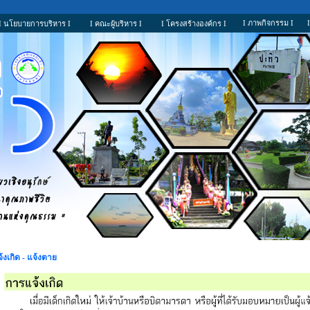
I ภาพกิจกรรม I
I นโยบายการบริหาร I
I คณะผู้บริหาร I
I โครงสร้างองค์กร I
้งเกิด - แจ้งตาย