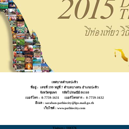
เทศบาลตำบลปะทิว
ที่อยู่ : เลขที่ 199 หมู่ที่ 7 ตำบลบางสน อำเภอปะทิว
จังหวัดชุมพร รหัสไปรษณีย์ 86160
เบอร์โทร : 0-7759-1631 เบอร์โทรสาร : 0-7759-1632
อีเมล : saraban-pathiocity@lgo.mail.go.th
เว็บไซต์ : www.pathiocity.com
Visitors : 144376