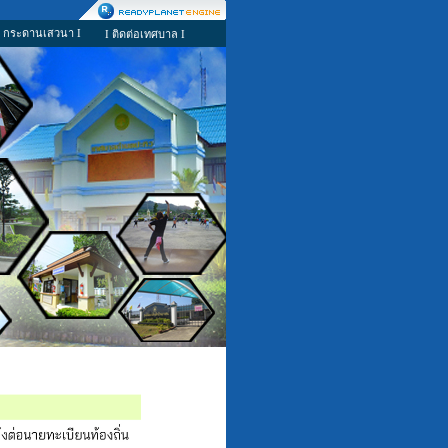
I กระดานเสวนา I
I ติดต่อเทศบาล I