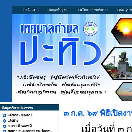
I หน้าแรก I
I ข้อมูลพื้นฐาน I
I นโยบายการบริหาร I
I คณะผู้บริ
ข้อมูลบริการประชาชน
๓ ก.ค. ๖๙ พิธีเปิ
แจ้งเกิด - แจ้งตาย
แจ้งย้าย
เมื่อวันที่
การขอบ้านเลขที่
ขอแบบอนุญาตก่อสร้าง รื้อถอน