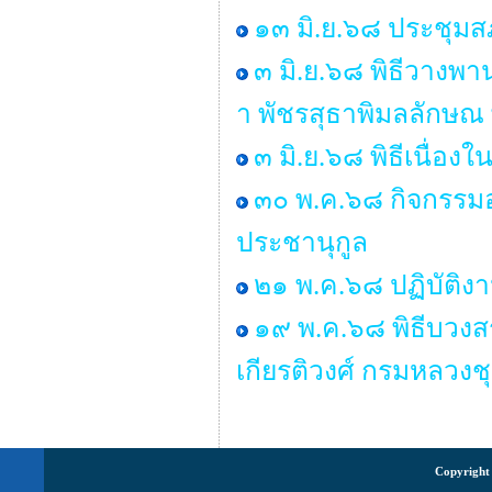
๑๓ มิ.ย.๖๘ ประชุมสภ
๓ มิ.ย.๖๘ พิธีวางพ
า พัชรสุธาพิมลลักษณ
๓ มิ.ย.๖๘ พิธีเนื่
๓๐ พ.ค.๖๘ กิจกรรมอ
ประชานุกูล
๒๑ พ.ค.๖๘ ปฏิบัติง
๑๙ พ.ค.๖๘ พิธีบวงส
เกียรติวงศ์ กรมหลวงช
Copyright 