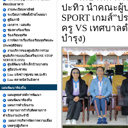
ปะทิว นำคณะผู้บ
ดัดแปลงอาคาร
งานทะเบียนพาณิชย์
SPORT
เกมส์
”
ปร
ระเบียบการติดตั้งป้ายโฆษณา
คู่มือภาษี
ครู
VS
เทศบาลตำ
เอกสาร / แผ่นพับ
ช่องทางร้องเรียน
บำรุง)
ร้องเรียนทุจริต
การจัดการเรื่องร้องเรียนทุจริตและ
ประพฤติมิชอบ
งานบริการของศูนย์บริการร่วม/
ศูนย์บริการแบบเบ็ดเสร็จ(ONE STOP
SERVICE:OSS)
ศูนย์พัฒนาเด็กเล็กบ้านบางสน
คู่มือประชาชน
Line แจ้งข่าวชุมชน ทต.ปะทิว
Line ตลาดนัดวันอังคาร
แผนพัฒนาท้องถิ่น
แผนยุทธศาสต์การพัฒนา
แผนพัฒนาท้องถิ่น
แผนการดำเนินงาน
รายงานการกำกับติดตามการ
ดำเนินงานประจำปี
แผนการบริหารจัดการความเสี่ยง
บทสรุปผู้บริหาร