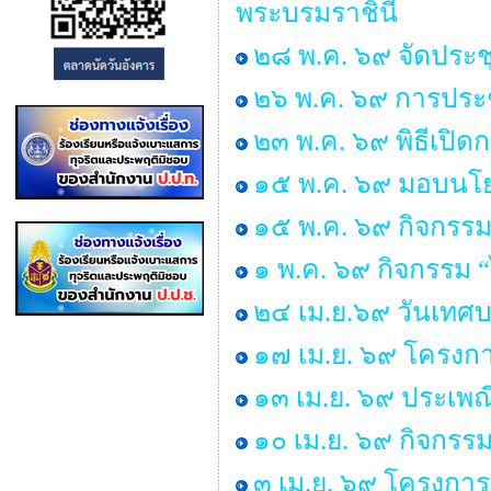
พระบรมราชินี
๒๘ พ.ค. ๖๙ จัดประ
๒๖ พ.ค. ๖๙ การประช
๒๓ พ.ค. ๖๙ พิธีเปิ
๑๕ พ.ค. ๖๙ มอบนโยบ
๑๕ พ.ค. ๖๙ กิจกรรม
๑ พ.ค. ๖๙ กิจกรรม
๒๔ เม.ย.๖๙ วันเทศ
๑๗ เม.ย. ๖๙ โครงกา
๑๓ เม.ย. ๖๙ ประเพ
๑๐ เม.ย. ๖๙ กิจกรร
๓ เม.ย. ๖๙ โครงการ