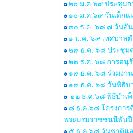
๒๐ ม.ค ๖๙ ประชุมกา
๑๐ ม.ค.๖๙ วันเด็กแห
๓๐ ธ.ค. ๖๘ ๗ วันอั
๑ ม.ค. ๖๙ เทศบาลตำ
๒๙ ธ.ค. ๖๘ ประชุ
๒๒ ธ.ค. ๖๘ การอนุ
๑๙ ธ.ค. ๖๘ ร่วมงาน
๑๙ ธ.ค. ๖๘ วันพิธ
๑๒ ธ.ค.๖๘ พิธีบำเ
๘ ธ.ค.๖๘ โครงการศ
พระบรมราชชนนีพันป
๕ ธ.ค.๖๘ วันชาติแล