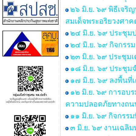
๒๖ มิ.ย. ๖๙ พิธีเ
สมเด็จพระอริยวงศา
๒๔ มิ.ย. ๖๙ ประชุม
๒๔ มิ.ย. ๖๙ กิจกร
๒๓ มิ.ย. ๖๙ ประชุม
๑๘ มิ.ย. ๖๙ ประชุ
๑๗ มิ.ย. ๖๙ ลงพื้นท
๑๒ มิ.ย. ๖๙ การอบร
ความปลอดภัยทางถนน 
๑๑ มิ.ย. ๖๙ กิจกรรม
๓ มิ.ย. ๖๙ งานเฉลิ