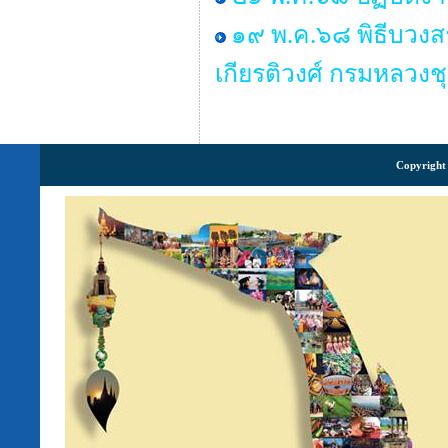
๑๙ พ.ค.๖๘ พิธีบวงส
เกียรติวงศ์ กรมหลวงช
Copyright 