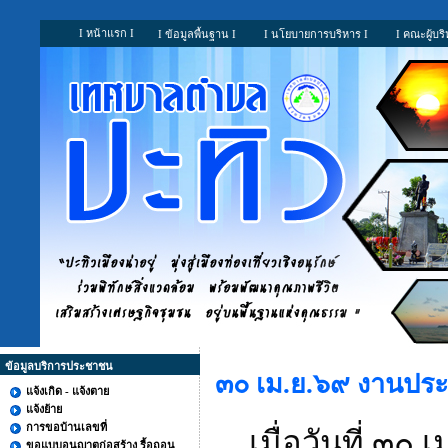
I หน้าแรก I
I ข้อมูลพื้นฐาน I
I นโยบายการบริหาร I
I คณะผู้บริ
ข้อมูลบริการประชาชน
๓๐ เม.ย.๖๙ งานประ
แจ้งเกิด - แจ้งตาย
แจ้งย้าย
การขอบ้านเลขที่
เมื่อวันที่ ๓
ขอแบบอนุญาตก่อสร้าง รื้อถอน