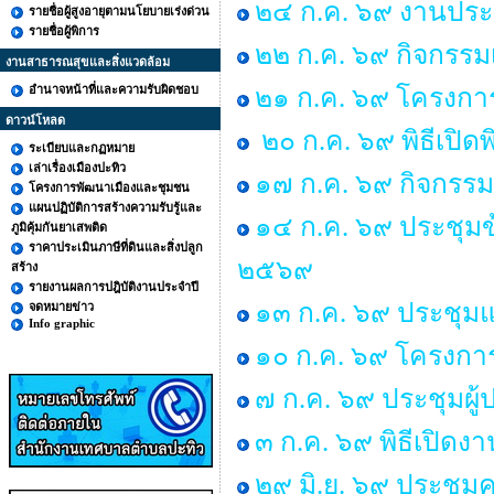
๒๔ ก.ค. ๖๙ งานประ
รายชื่อผู้สูงอายุตามนโยบายเร่งด่วน
รายชื่อผู้พิการ
๒๒ ก.ค. ๖๙ กิจกรรม
งานสาธารณสุขและสิ่งแวดล้อม
อำนาจหน้าที่และความรับผิดชอบ
๒๑ ก.ค. ๖๙ โครงการพ
ดาวน์โหลด
๒๐ ก.ค. ๖๙ พิธีเปิด
ระเบียบและกฏหมาย
เล่าเรื่องเมืองปะทิว
๑๗ ก.ค. ๖๙ กิจกรรม
โครงการพัฒนาเมืองและชุมชน
แผนปฏิบัติการสร้างความรับรู้และ
๑๔ ก.ค. ๖๙ ประชุม
ภูมิคุ้มกันยาเสพติด
ราคาประเมินภาษีที่ดินและสิ่งปลูก
๒๕๖๙
สร้าง
รายงานผลการปฎิบัติงานประจำปี
๑๓ ก.ค. ๖๙ ประชุมแม
จดหมายข่าว
Info graphic
๑๐ ก.ค. ๖๙ โครงการ “
๗ ก.ค. ๖๙ ประชุมผู
๓ ก.ค. ๖๙ พิธีเปิด
๒๙ มิ.ย. ๖๙ ประช