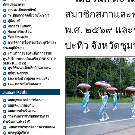
ดัดแปลงอาคาร
งานทะเบียนพาณิชย์
สมาชิกสภาและพน
ระเบียบการติดตั้งป้ายโฆษณา
คู่มือภาษี
เอกสาร / แผ่นพับ
พ.ศ. ๒๕๖๙ และร
ช่องทางร้องเรียน
ร้องเรียนทุจริต
ปะทิว จังหวัดชุ
การจัดการเรื่องร้องเรียนทุจริตและ
ประพฤติมิชอบ
งานบริการของศูนย์บริการร่วม/
ศูนย์บริการแบบเบ็ดเสร็จ(ONE STOP
SERVICE:OSS)
ศูนย์พัฒนาเด็กเล็กบ้านบางสน
คู่มือประชาชน
Line แจ้งข่าวชุมชน ทต.ปะทิว
Line ตลาดนัดวันอังคาร
แผนพัฒนาท้องถิ่น
แผนยุทธศาสต์การพัฒนา
แผนพัฒนาท้องถิ่น
แผนการดำเนินงาน
รายงานการกำกับติดตามการ
ดำเนินงานประจำปี
แผนการบริหารจัดการความเสี่ยง
บทสรุปผู้บริหาร