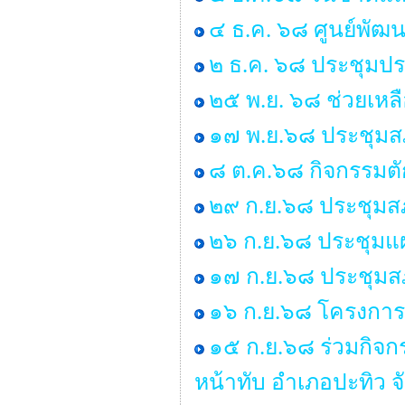
๔ ธ.ค. ๖๘ ศูนย์พัฒน
๒ ธ.ค. ๖๘ ประชุมป
๒๕ พ.ย. ๖๘ ช่วยเหลื
๑๗ พ.ย.๖๘ ประชุมสภ
๘ ต.ค.๖๘ กิจกรรมต
๒๙ ก.ย.๖๘ ประชุมสภา
๒๖ ก.ย.๖๘ ประชุมแ
๑๗ ก.ย.๖๘ ประชุมสภา
๑๖ ก.ย.๖๘ โครงการร
๑๕ ก.ย.๖๘ ร่วมกิจ
หน้าทับ อำเภอปะทิว จ