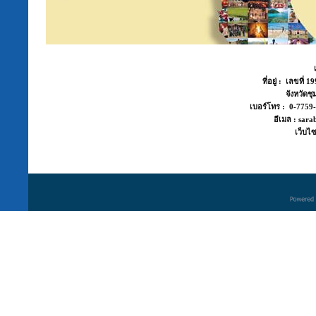
ที่อยู่ : เลขที่
จังหวัด
เบอร์โทร : 0-775
อีเมล : sara
เว็บไซ