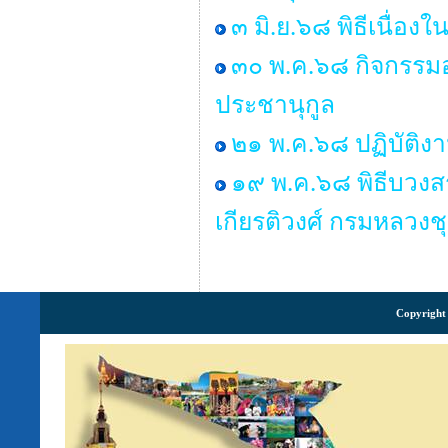
๓ มิ.ย.๖๘ พิธีเนื่
๓๐ พ.ค.๖๘ กิจกรรมอ
ประชานุกูล
๒๑ พ.ค.๖๘ ปฏิบัติง
๑๙ พ.ค.๖๘ พิธีบวงส
เกียรติวงศ์ กรมหลวงช
Copyright 