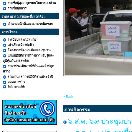
รายชื่อผู้สูงอายุตามนโยบายเร่งด่วน
รายชื่อผู้พิการ
งานสาธารณสุขและสิ่งแวดล้อม
อำนาจหน้าที่และความรับผิดชอบ
ดาวน์โหลด
ระเบียบและกฏหมาย
เล่าเรื่องเมืองปะทิว
โครงการพัฒนาเมืองและชุมชน
แผนปฏิบัติการสร้างความรับรู้และ
ภูมิคุ้มกันยาเสพติด
ราคาประเมินภาษีที่ดินและสิ่งปลูก
สร้าง
รายงานผลการปฎิบัติงานประจำปี
จดหมายข่าว
Info graphic
« Back
ภาพกิจกรรม
๖ ส.ค. ๖๙ ประชุมปร