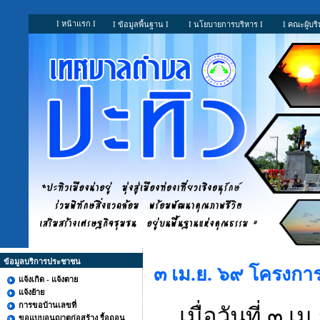
I หน้าแรก I
I ข้อมูลพื้นฐาน I
I นโยบายการบริหาร I
I คณะผู้บริ
ข้อมูลบริการประชาชน
๓ เม.ย. ๖๙ โครงกา
แจ้งเกิด - แจ้งตาย
แจ้งย้าย
การขอบ้านเลขที่
เมื่อวันที่ ๓
ขอแบบอนุญาตก่อสร้าง รื้อถอน