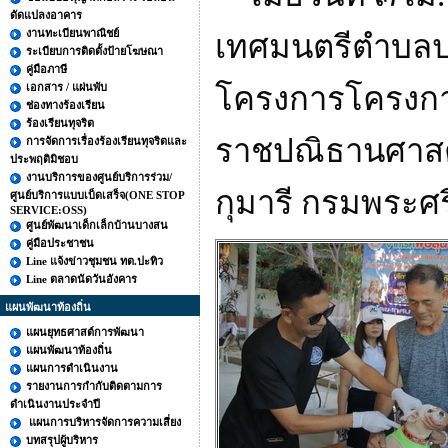
ดัดแปลงอาคาร
งานทะเบียนพาณิชย์
เทศมนตรีตำบลปะ
ระเบียบการติดตั้งป้ายโฆษณา
คู่มือภาษี
เอกสาร / แผ่นพับ
โครงการโครงกา
ช่องทางร้องเรียน
ร้องเรียนทุจริต
ราชปณิธานศาสตร
การจัดการเรื่องร้องเรียนทุจริตและ
ประพฤติมิชอบ
งานบริการของศูนย์บริการร่วม/
กุมารี กรมพระศร
ศูนย์บริการแบบเบ็ดเสร็จ(ONE STOP
SERVICE:OSS)
ศูนย์พัฒนาเด็กเล็กบ้านบางสน
คู่มือประชาชน
Line แจ้งข่าวชุมชน ทต.ปะทิว
Line ตลาดนัดวันอังคาร
แผนพัฒนาท้องถิ่น
แผนยุทธศาสต์การพัฒนา
แผนพัฒนาท้องถิ่น
แผนการดำเนินงาน
รายงานการกำกับติดตามการ
ดำเนินงานประจำปี
แผนการบริหารจัดการความเสี่ยง
บทสรุปผู้บริหาร