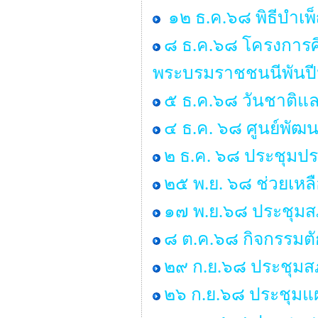
๑๒ ธ.ค.๖๘ พิธีบำเ
๘ ธ.ค.๖๘ โครงการศ
พระบรมราชชนนีพันป
๕ ธ.ค.๖๘ วันชาติแล
๔ ธ.ค. ๖๘ ศูนย์พัฒน
๒ ธ.ค. ๖๘ ประชุมป
๒๕ พ.ย. ๖๘ ช่วยเหลื
๑๗ พ.ย.๖๘ ประชุมสภ
๘ ต.ค.๖๘ กิจกรรมต
๒๙ ก.ย.๖๘ ประชุมสภา
๒๖ ก.ย.๖๘ ประชุมแ