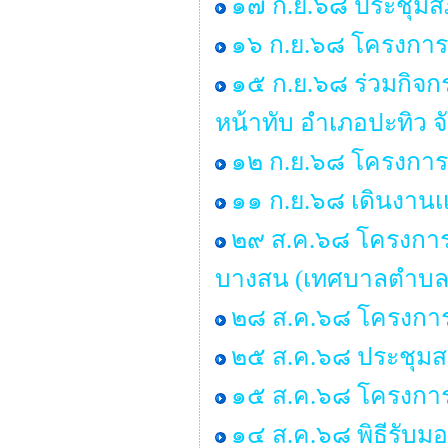
๑๗ ก.ย.๖๘ ประชุมสภา
๑๖ ก.ย.๖๘ โครงการร
๑๕ ก.ย.๖๘ ร่วมกิจ
หน้าทับ อำเภอปะทิว จ
๑๒ ก.ย.๖๘ โครงการอ
๑๑ ก.ย.๖๘ เดินงานเเ
๒๙ ส.ค.๖๘ โครงการอบ
บางสน (เทศบาลตำบล
๒๘ ส.ค.๖๘ โครงการ
๒๕ ส.ค.๖๘ ประชุมสภา 
๑๕ ส.ค.๖๘ โครงกา
๑๔ ส.ค.๖๘ พิธีรับ