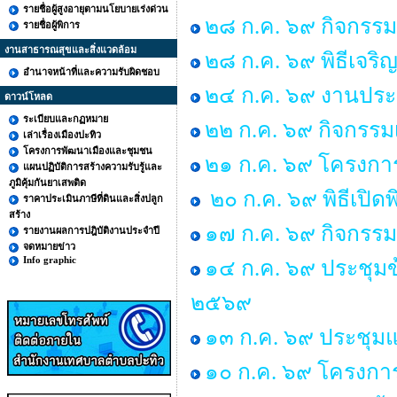
รายชื่อผู้สูงอายุตามนโยบายเร่งด่วน
๒๘ ก.ค. ๖๙ กิจกร
รายชื่อผู้พิการ
งานสาธารณสุขและสิ่งแวดล้อม
๒๘ ก.ค. ๖๙ พิธีเจร
อำนาจหน้าที่และความรับผิดชอบ
๒๔ ก.ค. ๖๙ งานประ
ดาวน์โหลด
ระเบียบและกฏหมาย
๒๒ ก.ค. ๖๙ กิจกรรม
เล่าเรื่องเมืองปะทิว
โครงการพัฒนาเมืองและชุมชน
๒๑ ก.ค. ๖๙ โครงการพ
แผนปฏิบัติการสร้างความรับรู้และ
ภูมิคุ้มกันยาเสพติด
๒๐ ก.ค. ๖๙ พิธีเปิด
ราคาประเมินภาษีที่ดินและสิ่งปลูก
สร้าง
๑๗ ก.ค. ๖๙ กิจกรรม
รายงานผลการปฎิบัติงานประจำปี
จดหมายข่าว
Info graphic
๑๔ ก.ค. ๖๙ ประชุม
๒๕๖๙
๑๓ ก.ค. ๖๙ ประชุมแม
๑๐ ก.ค. ๖๙ โครงการ “