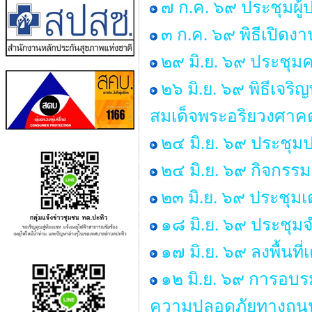
๗ ก.ค. ๖๙ ประชุมผู
๓ ก.ค. ๖๙ พิธีเปิด
๒๙ มิ.ย. ๖๙ ประช
๒๖ มิ.ย. ๖๙ พิธีเ
สมเด็จพระอริยวงศา
๒๔ มิ.ย. ๖๙ ประชุม
๒๔ มิ.ย. ๖๙ กิจกร
๒๓ มิ.ย. ๖๙ ประชุม
๑๘ มิ.ย. ๖๙ ประชุ
๑๗ มิ.ย. ๖๙ ลงพื้นท
๑๒ มิ.ย. ๖๙ การอบร
ความปลอดภัยทางถนน 