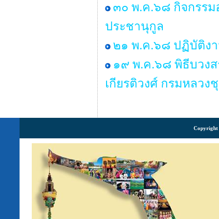
๓๐ พ.ค.๖๘ กิจกรรมอ
ประชานุกูล
๒๑ พ.ค.๖๘ ปฏิบัติง
๑๙ พ.ค.๖๘ พิธีบวงส
เกียรติวงศ์ กรมหลวงช
Copyright 