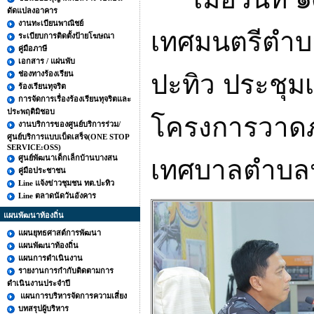
ดัดแปลงอาคาร
งานทะเบียนพาณิชย์
เทศมนตรีตำบ
ระเบียบการติดตั้งป้ายโฆษณา
คู่มือภาษี
เอกสาร / แผ่นพับ
ช่องทางร้องเรียน
ปะทิว ประชุม
ร้องเรียนทุจริต
การจัดการเรื่องร้องเรียนทุจริตและ
ประพฤติมิชอบ
โครงการวาด
งานบริการของศูนย์บริการร่วม/
ศูนย์บริการแบบเบ็ดเสร็จ(ONE STOP
SERVICE:OSS)
ศูนย์พัฒนาเด็กเล็กบ้านบางสน
เทศบาลตำบล
คู่มือประชาชน
Line แจ้งข่าวชุมชน ทต.ปะทิว
Line ตลาดนัดวันอังคาร
แผนพัฒนาท้องถิ่น
แผนยุทธศาสต์การพัฒนา
แผนพัฒนาท้องถิ่น
แผนการดำเนินงาน
รายงานการกำกับติดตามการ
ดำเนินงานประจำปี
แผนการบริหารจัดการความเสี่ยง
บทสรุปผู้บริหาร