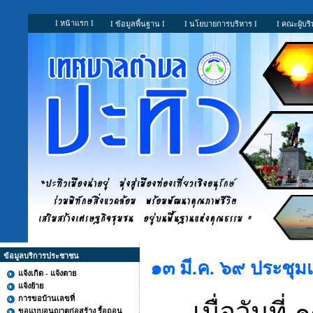
I หน้าแรก I
I ข้อมูลพื้นฐาน I
I นโยบายการบริหาร I
I คณะผู้บริ
ข้อมูลบริการประชาชน
๑๓ มี.ค. ๖๙ ประชุ
แจ้งเกิด - แจ้งตาย
แจ้งย้าย
การขอบ้านเลขที่
เมื่อวันที่ 
ขอแบบอนุญาตก่อสร้าง รื้อถอน