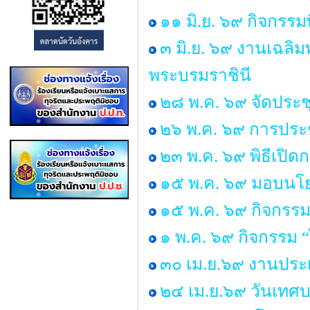
๑๑ มิ.ย. ๖๙ กิจกรรม
๓ มิ.ย. ๖๙ งานเฉลิ
พระบรมราชินี
๒๘ พ.ค. ๖๙ จัดประ
๒๖ พ.ค. ๖๙ การประช
๒๓ พ.ค. ๖๙ พิธีเปิ
๑๕ พ.ค. ๖๙ มอบนโยบ
๑๕ พ.ค. ๖๙ กิจกรรม
๑ พ.ค. ๖๙ กิจกรรม
๓๐ เม.ย.๖๙ งานประเ
๒๔ เม.ย.๖๙ วันเทศ