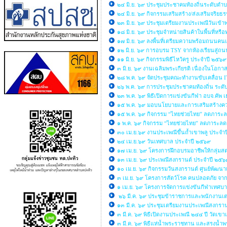
๒๔ มิ.ย. ๖๙ ประชุมประชาคมท้องถิ่นระดับตำบล
๒๔ มิ.ย. ๖๙ กิจกรรมเสริมสร้าง/ส่งเสริมจ
๒๓ มิ.ย. ๖๙ ประชุมเตรียมงานประเพณีวันเข้
๑๘ มิ.ย. ๖๙ ประชุมจำหน่ายสินค้าในพื้นที
๑๗ มิ.ย. ๖๙ ลงพื้นที่เตรียมความพร้อมถนนคนเด
๑๒ มิ.ย. ๖๙ การอบรม TSY จากห้องเรียนสู่ถน
๑๑ มิ.ย. ๖๙ กิจกรรมพิธีไหว้ครู ประจำปี ๒๕๖
๓ มิ.ย. ๖๙ งานเฉลิมพระเกียรติ เนื่องในโอ
๒๘ พ.ค. ๖๙ จัดประชุมคณะทำงานขับเคลื่อน
๒๖ พ.ค. ๖๙ การประชุมประชาคมท้องถิ่น ระดับ
๒๓ พ.ค. ๖๙ พิธีเปิดการแข่งขันกีฬา อบจ.คั
๑๕ พ.ค. ๖๙ มอบนโยบายและการเสริมสร้างความร
๑๕ พ.ค. ๖๙ กิจกรรม “ไทยช่วยไทย” ลดภาระลด
๑ พ.ค. ๖๙ กิจกรรม “ไทยช่วยไทย” ลดภาระลด
๓๐ เม.ย.๖๙ งานประเพณีขึ้นถ้ำเขาพลู ประจำ
๒๔ เม.ย.๖๙ วันเทศบาล ประจำปี ๒๕๖๙
๑๗ เม.ย. ๖๙ โครงการฝึกอบรมอาชีพให้กลุ่มส
๑๓ เม.ย. ๖๙ ประเพณีสงกรานต์ ประจำปี ๒๕๖
๑๐ เม.ย. ๖๙ กิจกรรมวันสงกรานต์ ศูนย์พัฒนา
๓ เม.ย. ๖๙ โครงการสัตว์โรค คนปลอดภัย จาก
๑ เม.ย. ๖๙ โครงการจัดการแข่งขันกีฬาเทศ
๒๖ มี.ค. ๖๙ ประชุมข้าราชการและพนักงานเ
๑๓ มี.ค. ๖๙ ประชุมเตรียมงานประเพณีสงกราน
๓ มี.ค. ๖๙ พิธีเปิดงานประเพณี ๒๔๔ ปี วัดเขาเ
๓ มี.ค. ๖๙ พิธีแห่น้ำพระราชทาน และสรงน้ำพร