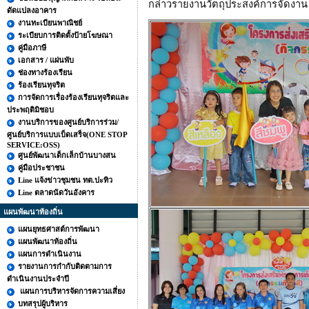
กล่าวรายงานวัตถุประสงค์การจัดงาน
ดัดแปลงอาคาร
งานทะเบียนพาณิชย์
ระเบียบการติดตั้งป้ายโฆษณา
คู่มือภาษี
เอกสาร / แผ่นพับ
ช่องทางร้องเรียน
ร้องเรียนทุจริต
การจัดการเรื่องร้องเรียนทุจริตและ
ประพฤติมิชอบ
งานบริการของศูนย์บริการร่วม/
ศูนย์บริการแบบเบ็ดเสร็จ(ONE STOP
SERVICE:OSS)
ศูนย์พัฒนาเด็กเล็กบ้านบางสน
คู่มือประชาชน
Line แจ้งข่าวชุมชน ทต.ปะทิว
Line ตลาดนัดวันอังคาร
แผนพัฒนาท้องถิ่น
แผนยุทธศาสต์การพัฒนา
แผนพัฒนาท้องถิ่น
แผนการดำเนินงาน
รายงานการกำกับติดตามการ
ดำเนินงานประจำปี
แผนการบริหารจัดการความเสี่ยง
บทสรุปผู้บริหาร