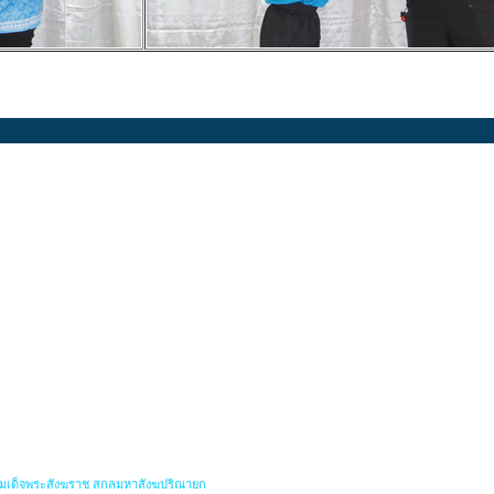
สมเด็จพระสังฆราช สกลมหาสังฆปริณายก