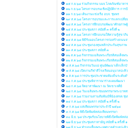
๑๕ ก.ย.๖๘ ร่วมกิจกรรม บมจ.โภคภัณฑ์อาหาร
๑๒ ก.ย.๖๘ โครงการอบรมเชิงปฏิบัติการ การป้
๑๑ ก.ย.๖๘ เดินงานเเข่งเรือ อบจ. ชุมพร
๒๙ ส.ค.๖๘ โครงการอบรมเเละการเเลกเปลี่ยนเรี
๒๘ ส.ค.๖๘ โครงการฝึกอบรมพัฒนาศักยภาพผู้
๒๕ ส.ค.๖๘ ประชุมสภา สมัยที่ ๓ ครั้งที่ ๒
๑๕ ส.ค.๖๘ โครงการฝึกอบรมให้ความรู้สุข
๑๔ ส.ค.๖๘ พิธีรับมอบโครงการก่อสร้างถนนจ
๑๔ ส.ค.๖๘ ประชุมกองทุนหลักประกันสุขภาพ
๑๓ ส.ค.๖๘ ประชุมสภา สมัยที่ ๓
๑๒ ส.ค.๖๘ กิจกรรมเฉลิมพระเกียรติสมเด็จพร
๑๒ ส.ค.๖๘ กิจกรรมเฉลิมพระเกียรติสมเด็จพร
๘ ส.ค.๖๘ กิจกรรมวันแม่ ศูนย์พัฒนาเด็กเล็
๗ ส.ค.๖๘ เปิดงานกีฬาสีโรงเรียนอนุบาลปะทิว
๑ ส.ค.๖๘ การประชุมประชาคมท้องถิ่นระดับตำ
๓๐ ก.ค.๖๘ ประชุมพิจาราณาร่างเเผนพัฒนา
๒๘ ก.ค.๖๘ จิตอาสาพัฒนา ณ วัดเขาเจดีย์
๒๘ ก.ค.๖๘ วันเฉลิมพระชนมพรรษาพระบาทสมเด็จ
๑๙ ก.ค.๖๘ ร่วมงานสานสัมพันธ์พี่น้องสจล.ชุ
๑๔ ก.ค.๖๘ ประชุมสภา สมัยที่ ๒ ครั้งที่ ๒
๙ ก.ค.๖๘ แห่เทียนพรรษาประจำปี ๒๕๖๘
๓ ก.ค.๖๘ พิธีเปิดพิมพ์หล่อเทียนพรรษา
๓๐ มิ.ย. ๖๘ ประชุมรับนโยบายพิธีเปิดพิมพ์หล
๒๗ มิ.ย.๖๘ ประชุมสภาสามัญ สมัยที่ ๒ ครั้งที่ ๑
๒๗ มิ.ย.๖๘ ทำบุญเลี้ยงพระเทศบาลตำบลปะทิว