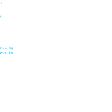
พร
ิว)
รษา (เย็น)
รษา (เช้า)