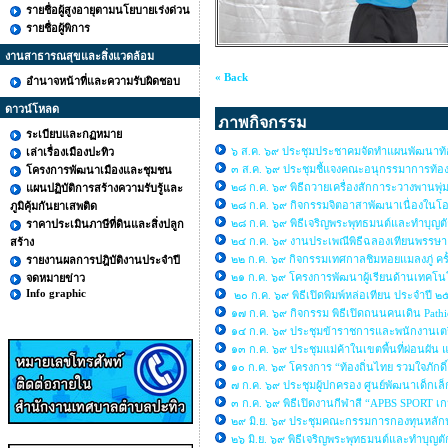
รายชื่อผู้สูงอายุตามนโยบายเร่งด่วน
รายชื่อผู้พิการ
งานสาธารณสุขและสิ่งแวดล้อม
« Back
อำนาจหน้าที่และความรับผิดชอบ
ดาวน์โหลด
ภาพกิจกรรม
ระเบียบและกฏหมาย
๖ ส.ค. ๖๙ ประชุมประชาคมจัดทำแผนพัฒนาท้อง
เล่าเรื่องเมืองปะทิว
๓ ส.ค. ๖๙ ประชุมชี้แจงคณะอนุกรรมาการท้องถิ
โครงการพัฒนาเมืองและชุมชน
๒๘ ก.ค. ๖๙ พิธีถวายเครื่องสักการะวางพานพุ่
แผนปฏิบัติการสร้างความรับรู้และ
๒๘ ก.ค. ๖๙ กิจกรรมจิตอาสาพัฒนาเนื่องใ
ภูมิคุ้มกันยาเสพติด
๒๘ ก.ค. ๖๙ พิธีเจริญพระพุทธมนต์และทำบุญต
ราคาประเมินภาษีที่ดินและสิ่งปลูก
๒๔ ก.ค. ๖๙ งานประเพณีพิธีฉลองเทียนพรรษ
สร้าง
๒๒ ก.ค. ๖๙ กิจกรรมเทศกาลชิมหอยแมลงภู่ คร
รายงานผลการปฎิบัติงานประจำปี
๒๑ ก.ค. ๖๙ โครงการพัฒนาผู้เรียนด้านเทคโนโล
จดหมายข่าว
Info graphic
๒๐ ก.ค. ๖๙ พิธีเปิดพิมพ์หล่อเทียน ประจำปี 
๑๗ ก.ค. ๖๙ กิจกรรม พิธีเปิดถนนคนเดิน Path
๑๔ ก.ค. ๖๙ ประชุมข้าราชการและพนักงานเต
๑๓ ก.ค. ๖๙ ประชุมแม่ค้าในเขตพื้นที่ผ่อนผัน
๑๐ ก.ค. ๖๙ โครงการ “ท้องถิ่นไทย รวมใจภักดิ์ 
๗ ก.ค. ๖๙ ประชุมผู้ปกครอง ศูนย์พัฒนาเด็กเ
๓ ก.ค. ๖๙ พิธีเปิดงานกีฬาสี “APBS SPORT 
๒๙ มิ.ย. ๖๙ ประชุมคณะกรรมการกองทุนหลั
๒๖ มิ.ย. ๖๙ พิธีเจริญพระพุทธมนต์และทำบ