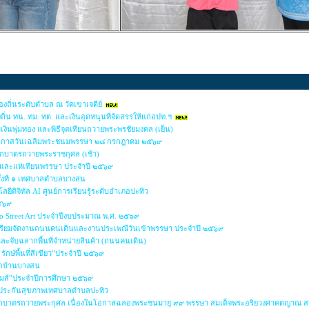
ถิ่นระดับตำบล ณ วัดเขาเจดีย์
่น ทน. ทม. ทต. และเงินอุดหนุนที่จัดสรรให้แก่อปท.ฯ
มเงินพุ่มทอง และพิธีจุดเทียนถวายพระพรชัยมงคล (เย็น)
นโอกาสวันเฉลิมพระชนมพรรษา ๒๘ กรกฎาคม ๒๕๖๙
ักบาตรถวายพระราชกุศล (เช้า)
าและแห่เทียนพรรษา ประจำปี ๒๕๖๙
ั้งที่ ๑ เทศบาลตำบลบางสน
ยีดิจิทัล AI ศูนย์การเรียนรู้ระดับอำเภอปะทิว
๒๕๖๙
io Street Art ประจำปีงบประมาณ พ.ศ. ๒๕๖๙
รียมจัดงานถนนคนเดินและงานประเพณีวันเข้าพรรษา ประจำปี ๒๕๖๙
 และจับฉลากพื้นที่จำหน่ายสินค้า (ถนนคนเดิน)
รักษ์พื้นที่สีเขียว”ประจำปี ๒๕๖๙
ล็กบ้านบางสน
เกมส์”ประจำปีการศึกษา ๒๕๖๙
กประกันสุขภาพเทศบาลตำบลปะทิว
ุญตักบาตรถวายพระกุศล เนื่องในโอกาสฉลองพระชนมายุ ๙๙ พรรษา สมเด็จพระอริยวงศาคตญาณ 