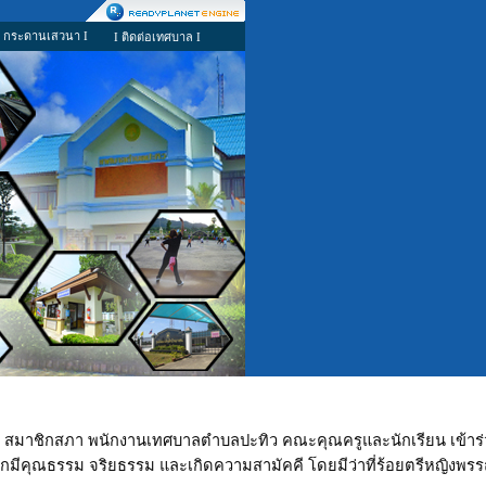
I กระดานเสวนา I
I ติดต่อเทศบาล I
หาร สมาชิกสภา พนักงานเทศบาลตำบลปะทิว
คณะคุณครูและนักเรียน
เข้าร
เด็กมีคุณธรรม จริยธรรม และเกิดความสามัคคี โดยมีว่าที่ร้อยตรีหญิงพร