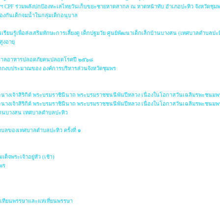
ฯ CPF ร่วมพลังปกป้องทะเลไทยวันเก็บขยะชายหาดสากล ณ หาดหน้าทับ อำเภอปะทิว จังหวัดชุม
องกันเด็กจมน้ำในกลุ่มเด็กอนุบาล
ยนรู้เพื่อส่งเสริมทักษะการเลี้ยงดู เด็กปฐมวัย ศูนย์พัฒนาเด็กเล็กบ้านบางสน (เทศบาลตำบลปะท
สูงอายุ
าภิบาลอาหารปลอดภัยคนปลอดโรคปี ๒๕๖๘
ากงบประมาณของ องค์การบริหารส่วนจังหวัดชุมพร
ะนางเจ้าสิริกิต์ พระบรมราชินีนาถ พระบรมราชชนนีพันปีหลวง เนื่องในโอกาสวันเฉลิมรพะชนมพร
ะนางเจ้าสิริกิต์ พระบรมราชินีนาถ พระบรมราชชนนีพันปีหลวง เนื่องในโอกาสวันเฉลิมรพะชนมพร
กบ้านบางสน เทศบาลตำบลปะทิว
บลของเทศบาลตำบลปะทิว ครั้งที่ ๑
พระเจ้าอยู่หัว (เช้า)
มพร
่อเทียนพรรษาและแห่เที่ยนพรรษา