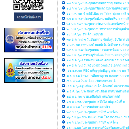
๒๗ ก.พ. ๖๙ ประชุมสภาสมัยสามัญ สมัยที่ ๑ ป
๑๘ ก.พ. ๖๙ ประชุมเตรียมความพร้อมจัดงานประ
๑๑ ก.พ. ๖๙ ร่วมพิธีเปิดงาน “สจล-ชุมพรแฟร์
๒๗ ม.ค. ๖๙ ประชุมรับฟังความคิดเห็น แลกเปล
๒๑ ม.ค ๖๙ ประชุมการจัดงานประเพณีสรงน้ำเ
๒๐ ม.ค ๖๙ ประชุมการบริหารจัดการน้ำลุ่มน้
๑๐ ม.ค.๖๙ วันเด็กแห่งชาติ
๓๐ ธ.ค. ๖๘ ๗ วันอันตราย จัดตั้งศูนย์บริกา
๑ ม.ค. ๖๙ เทศบาลตำบลปะทิวจัดกิจกรรมทำบุญ
๒๙ ธ.ค. ๖๘ ประชุมคณะกรรมการติดตามและ
๒๒ ธ.ค. ๖๘ การอนุรักษ์และสืบสานมรดกภูมิ
๑๙ ธ.ค. ๖๘ ร่วมงานเทิดพระเกียรติ กรมหลวงช
๑๙ ธ.ค. ๖๘ วันพิธีบวงสรวงพลเรือเอกกรมหล
๑๒ ธ.ค.๖๘ พิธีบำเพ็ญกุศลปัญญาสมวาร ๕๐ ว
๘ ธ.ค.๖๘ โครงการศึกษาดูงาน และกราบถวายบ
๕ ธ.ค.๖๘ วันชาติและวันพ่อแห่งชาติ
๔ ธ.ค. ๖๘ ศูนย์พัฒนาเด็กเล็กเทิดไท้องค์ราชั
๒ ธ.ค. ๖๘ ประชุมประจำเดือน เทศบาลตำบลป
๒๕ พ.ย. ๖๘ ช่วยเหลือผู้ประสบภัยภาคใต้
๑๗ พ.ย.๖๘ ประชุมสภาสมัยวิสามัญ สมัยที่ ๑
๘ ต.ค.๖๘ กิจกรรมตักบาตรเทโว
๒๙ ก.ย.๖๘ ประชุมสภา สมัยที่ ๔ ครั้ง ๒
๒๖ ก.ย.๖๘ ประชุมแผนงาน โครงการพัฒนาของ
๑๗ ก.ย.๖๘ ประชุมสภา สมัยที่ ๔ ครั้ง ๑
๑๖ ก.ย.๖๘ โครงการรณรงค์ป้องกันและแก้ไขปั