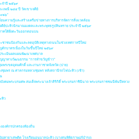
ระจำปี ๒๕๖๙
เพณี ๒๔๔ ปี วัดเขาเจดีย์
 ๒๐๒๖”
ี่ยนความรู้และสร้างเครือข่ายทางการบริหารจัดการสิ่งแวดล้อม
จดีย์ปะทิวนิรมาณมงคลเเละพระพุทธรูปหินทราย ประจำปี ๒๕๖๙
ำภาคใต้ฝั่งตะวันออกตอนบน
รประชาชนป้องกันและลดอุบัติเหตุทางถนนในช่วงเทศกาลปีใหม่
ตักบาตรเนื่องในวันขึ้นปีใหม่ ๒๕๖๙
ประเมินผลแผนพัฒนาเทศบาล
ปัญญาทางวัฒนธรรม “การทำขวัญข้าว”
ุมพรเขตอุดมศักดิ์ และงานกาชาดจังหวัด (บ่าย)
วงชุมพร ณ ศาลกรมหลวงชุมพร หลังสถานีรถไฟปะทิว (เช้า)
ัน
ังคมพระบรมศพ สมเด็จพระนางเจ้าสิริกิติ์ พระบรมราชินีนาถ พระบรมราชชนนีพันปีหลวง
น
ะทิว
องค์กรปกครองท้องถิ่น
ญหายาเสพติด โรงเรียนอนุบาลปะทิว (บางสนพิพิธราษฎร์บำรุง)