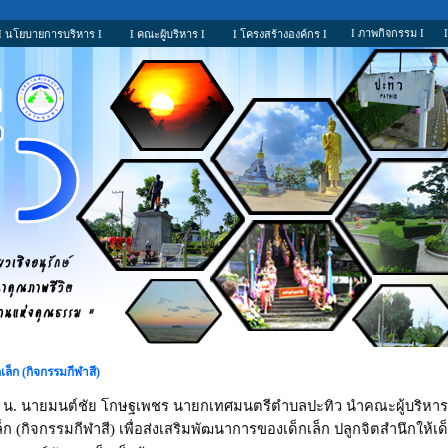
I ภาพกิจกรรม I
I นโยบายการบริหาร I
I คณะผู้บริหาร I
I โครงสร้างองค์กร I
ล็ก (กิจกรรมกีฬาสี)
๐๘.๓๐ น. นายมนต์ชัย โกษฐเพชร นายกเทศมนตรีตำบลปะทิว นำคณะผู้บริ
 (กิจกรรมกีฬาสี) เพื่อส่งเสริมพัฒนาการของเด็กเล็ก ปลูกจิตสำนึกให้