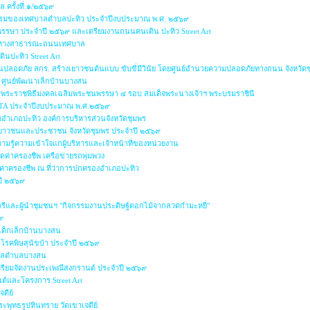
 ครั้งที่ ๑/๒๕๖๙
ริยธรรมของเทศบาลตำบลปะทิว ประจำปีงบประมาณ พ.ศ. ๒๕๖๙
าพรรษา ประจำปี ๒๕๖๙ และเตรียมงานถนนคนเดิน ปะทิว Street Art
่หรือทางสาธารณะถนนเทศบาล
ินปะทิว Street Art
นปลอดภัย สกร. สร้างเยาวชนต้นแบบ ขับขี่มีวินัย โดยศูนย์อำนวยความปลอดภัยทางถนน จังหวัด
๙ ศูนย์พัฒนาเล็กบ้านบางสน
กาสพระราชพิธีมงคลเฉลิมพระชนพรรษา ๔ รอบ สมเด็จพระนางเจ้าฯ พระบรมราชินี
 ITA ประจำปีงบประมาณ พ.ศ.๒๕๖๙
อำเภอปะทิว องค์การบริหารส่วนจังหวัดชุมพร
พ เยาวชนและประชาชน จังหวัดชุมพร ประจำปี ๒๕๖๙
ู้ความเข้าใจแก่ผู้บริหารและเจ้าหน้าที่ของหน่วยงาน
ค่าครองชีพ เครือข่ายรถพุ่มพวง
ค่าครองชีพ ณ ที่ว่าการปกครองอำเภอปะทิว
ปี ๒๕๖๙
ตรีและผู้นำชุมชนฯ "กิจกรรมงานประดิษฐ์ดอกไม้จากลวดกำมะหยี่"
๙
เด็กเล็กบ้านบางสน
โรคพิษสุนัขบ้า ประจำปี ๒๕๖๙
บาลตำบลบางสน
ตรียมจัดงานประเพณีสงกรานต์ ประจำปี ๒๕๖๙
ต์และโครงการ Street Art
จดีย์
ะพุทธรูปหินทราย วัดเขาเจดีย์