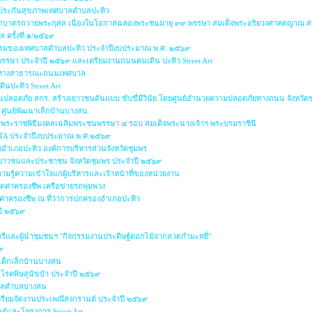
กประกันสุขภาพเทศบาลตำบลปะทิว
ุญตักบาตรถวายพระกุศล เนื่องในโอกาสฉลองพระชนมายุ ๙๙ พรรษา สมเด็จพระอริยวงศาคตญาณ 
 ครั้งที่ ๑/๒๕๖๙
ริยธรรมของเทศบาลตำบลปะทิว ประจำปีงบประมาณ พ.ศ. ๒๕๖๙
าพรรษา ประจำปี ๒๕๖๙ และเตรียมงานถนนคนเดิน ปะทิว Street Art
่หรือทางสาธารณะถนนเทศบาล
ินปะทิว Street Art
นปลอดภัย สกร. สร้างเยาวชนต้นแบบ ขับขี่มีวินัย โดยศูนย์อำนวยความปลอดภัยทางถนน จังหวัด
๙ ศูนย์พัฒนาเล็กบ้านบางสน
กาสพระราชพิธีมงคลเฉลิมพระชนพรรษา ๔ รอบ สมเด็จพระนางเจ้าฯ พระบรมราชินี
 ITA ประจำปีงบประมาณ พ.ศ.๒๕๖๙
อำเภอปะทิว องค์การบริหารส่วนจังหวัดชุมพร
พ เยาวชนและประชาชน จังหวัดชุมพร ประจำปี ๒๕๖๙
ู้ความเข้าใจแก่ผู้บริหารและเจ้าหน้าที่ของหน่วยงาน
ค่าครองชีพ เครือข่ายรถพุ่มพวง
ค่าครองชีพ ณ ที่ว่าการปกครองอำเภอปะทิว
ปี ๒๕๖๙
ตรีและผู้นำชุมชนฯ "กิจกรรมงานประดิษฐ์ดอกไม้จากลวดกำมะหยี่"
๙
เด็กเล็กบ้านบางสน
โรคพิษสุนัขบ้า ประจำปี ๒๕๖๙
บาลตำบลบางสน
ตรียมจัดงานประเพณีสงกรานต์ ประจำปี ๒๕๖๙
ต์และโครงการ Street Art