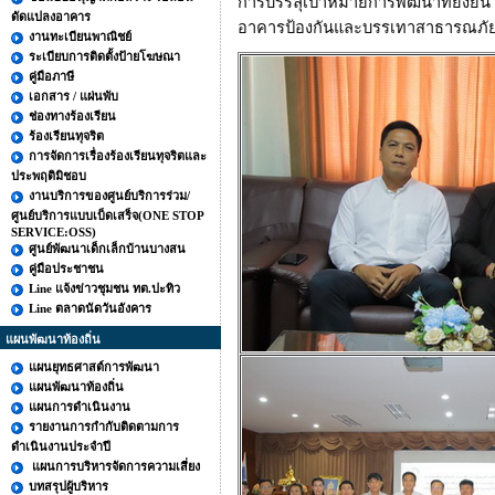
การบรรลุเป้าหมายการพัฒนาที่ยั่งยืน 
ดัดแปลงอาคาร
อาคารป้องกันและบรรเทาสาธารณภัย 
งานทะเบียนพาณิชย์
ระเบียบการติดตั้งป้ายโฆษณา
คู่มือภาษี
เอกสาร / แผ่นพับ
ช่องทางร้องเรียน
ร้องเรียนทุจริต
การจัดการเรื่องร้องเรียนทุจริตและ
ประพฤติมิชอบ
งานบริการของศูนย์บริการร่วม/
ศูนย์บริการแบบเบ็ดเสร็จ(ONE STOP
SERVICE:OSS)
ศูนย์พัฒนาเด็กเล็กบ้านบางสน
คู่มือประชาชน
Line แจ้งข่าวชุมชน ทต.ปะทิว
Line ตลาดนัดวันอังคาร
แผนพัฒนาท้องถิ่น
แผนยุทธศาสต์การพัฒนา
แผนพัฒนาท้องถิ่น
แผนการดำเนินงาน
รายงานการกำกับติดตามการ
ดำเนินงานประจำปี
แผนการบริหารจัดการความเสี่ยง
บทสรุปผู้บริหาร