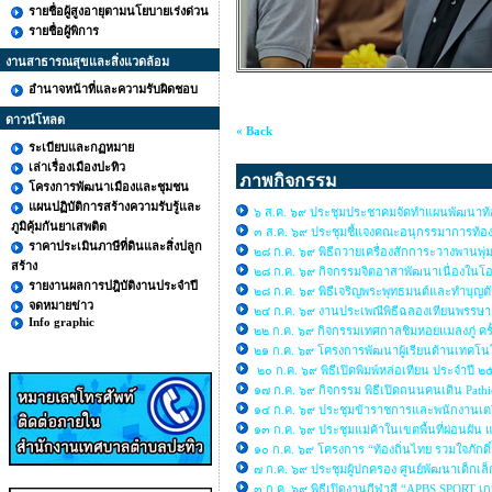
รายชื่อผู้สูงอายุตามนโยบายเร่งด่วน
รายชื่อผู้พิการ
งานสาธารณสุขและสิ่งแวดล้อม
อำนาจหน้าที่และความรับผิดชอบ
ดาวน์โหลด
« Back
ระเบียบและกฏหมาย
เล่าเรื่องเมืองปะทิว
ภาพกิจกรรม
โครงการพัฒนาเมืองและชุมชน
แผนปฏิบัติการสร้างความรับรู้และ
๖ ส.ค. ๖๙ ประชุมประชาคมจัดทำแผนพัฒนาท้อง
ภูมิคุ้มกันยาเสพติด
๓ ส.ค. ๖๙ ประชุมชี้แจงคณะอนุกรรมาการท้องถิ
ราคาประเมินภาษีที่ดินและสิ่งปลูก
๒๘ ก.ค. ๖๙ พิธีถวายเครื่องสักการะวางพานพุ่
สร้าง
๒๘ ก.ค. ๖๙ กิจกรรมจิตอาสาพัฒนาเนื่องใ
รายงานผลการปฎิบัติงานประจำปี
๒๘ ก.ค. ๖๙ พิธีเจริญพระพุทธมนต์และทำบุญต
จดหมายข่าว
๒๔ ก.ค. ๖๙ งานประเพณีพิธีฉลองเทียนพรรษ
Info graphic
๒๒ ก.ค. ๖๙ กิจกรรมเทศกาลชิมหอยแมลงภู่ คร
๒๑ ก.ค. ๖๙ โครงการพัฒนาผู้เรียนด้านเทคโนโล
๒๐ ก.ค. ๖๙ พิธีเปิดพิมพ์หล่อเทียน ประจำปี 
๑๗ ก.ค. ๖๙ กิจกรรม พิธีเปิดถนนคนเดิน Path
๑๔ ก.ค. ๖๙ ประชุมข้าราชการและพนักงานเต
๑๓ ก.ค. ๖๙ ประชุมแม่ค้าในเขตพื้นที่ผ่อนผัน
๑๐ ก.ค. ๖๙ โครงการ “ท้องถิ่นไทย รวมใจภักดิ์ 
๗ ก.ค. ๖๙ ประชุมผู้ปกครอง ศูนย์พัฒนาเด็กเ
๓ ก.ค. ๖๙ พิธีเปิดงานกีฬาสี “APBS SPORT 