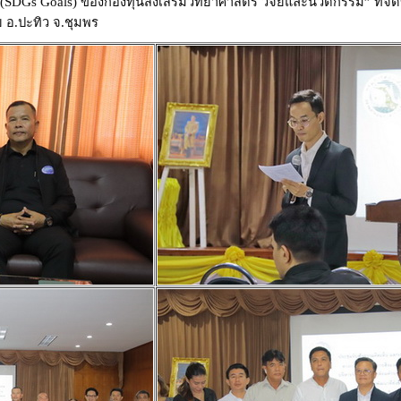
(
SDGs Goals
) ของกองทุนส่งเสริมวิทยาศาสตร์ วิจัยและนวัตกรรม
”
ที่จ
อ.ปะทิว จ.ชุมพร