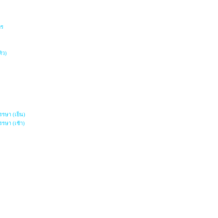
พร
ิว)
รษา (เย็น)
รษา (เช้า)