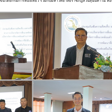
ัดขึ้นโดยกรมการท่องเที่ยว ร่วมกับมหาวิทยาลัยราชภัฎสวนสุนันทา ณ ห้