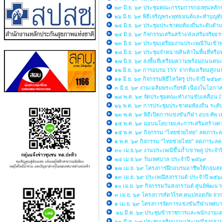
๒๙ มิ.ย. ๖๙ ประชุมคณะกรรมการกองทุนหลั
๒๖ มิ.ย. ๖๙ พิธีเจริญพระพุทธมนต์และทำบ
๒๔ มิ.ย. ๖๙ ประชุมประชาคมท้องถิ่นระดับตำบล
๒๔ มิ.ย. ๖๙ กิจกรรมเสริมสร้าง/ส่งเสริมจ
๒๓ มิ.ย. ๖๙ ประชุมเตรียมงานประเพณีวันเข้
๑๘ มิ.ย. ๖๙ ประชุมจำหน่ายสินค้าในพื้นที
๑๗ มิ.ย. ๖๙ ลงพื้นที่เตรียมความพร้อมถนนคนเด
๑๒ มิ.ย. ๖๙ การอบรม TSY จากห้องเรียนสู่ถน
๑๑ มิ.ย. ๖๙ กิจกรรมพิธีไหว้ครู ประจำปี ๒๕๖
๓ มิ.ย. ๖๙ งานเฉลิมพระเกียรติ เนื่องในโอ
๒๘ พ.ค. ๖๙ จัดประชุมคณะทำงานขับเคลื่อน
๒๖ พ.ค. ๖๙ การประชุมประชาคมท้องถิ่น ระดับ
๒๓ พ.ค. ๖๙ พิธีเปิดการแข่งขันกีฬา อบจ.คั
๑๕ พ.ค. ๖๙ มอบนโยบายและการเสริมสร้างความร
๑๕ พ.ค. ๖๙ กิจกรรม “ไทยช่วยไทย” ลดภาระลด
๑ พ.ค. ๖๙ กิจกรรม “ไทยช่วยไทย” ลดภาระลด
๓๐ เม.ย.๖๙ งานประเพณีขึ้นถ้ำเขาพลู ประจำ
๒๔ เม.ย.๖๙ วันเทศบาล ประจำปี ๒๕๖๙
๑๗ เม.ย. ๖๙ โครงการฝึกอบรมอาชีพให้กลุ่มส
๑๓ เม.ย. ๖๙ ประเพณีสงกรานต์ ประจำปี ๒๕๖
๑๐ เม.ย. ๖๙ กิจกรรมวันสงกรานต์ ศูนย์พัฒนา
๓ เม.ย. ๖๙ โครงการสัตว์โรค คนปลอดภัย จาก
๑ เม.ย. ๖๙ โครงการจัดการแข่งขันกีฬาเทศ
๒๖ มี.ค. ๖๙ ประชุมข้าราชการและพนักงานเ
๑๓ มี.ค. ๖๙ ประชุมเตรียมงานประเพณีสงกราน