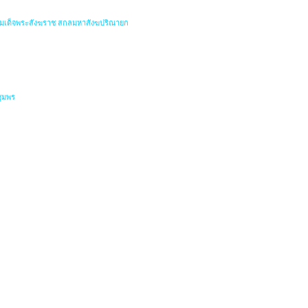
สมเด็จพระสังฆราช สกลมหาสังฆปริณายก
ชุมพร