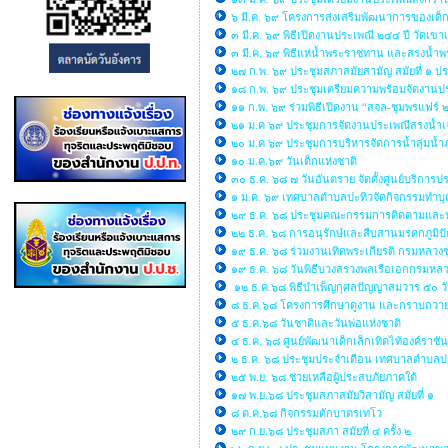
๖ มี.ค. ๖๙ โครงการส่งเสริมพัฒนาการของเด็กเ
๓ มี.ค. ๖๙ พิธีเปิดงานประเพณี ๒๔๔ ปี วัดเขาเ
๓ มี.ค. ๖๙ พิธีแห่น้ำพระราชทาน และสรงน้ำพร
๒๗ ก.พ. ๖๙ ประชุมสภาสมัยสามัญ สมัยที่ ๑ ป
๑๘ ก.พ. ๖๙ ประชุมเตรียมความพร้อมจัดงานประ
๑๑ ก.พ. ๖๙ ร่วมพิธีเปิดงาน “สจล-ชุมพรแฟร์
๒๑ ม.ค ๖๙ ประชุมการจัดงานประเพณีสรงน้ำเ
๒๐ ม.ค ๖๙ ประชุมการบริหารจัดการน้ำลุ่มน้
๑๐ ม.ค.๖๙ วันเด็กแห่งชาติ
๓๐ ธ.ค. ๖๘ ๗ วันอันตราย จัดตั้งศูนย์บริกา
๑ ม.ค. ๖๙ เทศบาลตำบลปะทิวจัดกิจกรรมทำบุญ
๒๙ ธ.ค. ๖๘ ประชุมคณะกรรมการติดตามและ
๒๒ ธ.ค. ๖๘ การอนุรักษ์และสืบสานมรดกภูมิ
๑๙ ธ.ค. ๖๘ ร่วมงานเทิดพระเกียรติ กรมหลวงช
๑๙ ธ.ค. ๖๘ วันพิธีบวงสรวงพลเรือเอกกรมหล
๑๒ ธ.ค.๖๘ พิธีบำเพ็ญกุศลปัญญาสมวาร ๕๐ ว
๘ ธ.ค.๖๘ โครงการศึกษาดูงาน และกราบถวายบ
๕ ธ.ค.๖๘ วันชาติและวันพ่อแห่งชาติ
๔ ธ.ค. ๖๘ ศูนย์พัฒนาเด็กเล็กเทิดไท้องค์ราชั
๒ ธ.ค. ๖๘ ประชุมประจำเดือน เทศบาลตำบลป
๒๕ พ.ย. ๖๘ ช่วยเหลือผู้ประสบภัยภาคใต้
๑๗ พ.ย.๖๘ ประชุมสภาสมัยวิสามัญ สมัยที่ ๑
๘ ต.ค.๖๘ กิจกรรมตักบาตรเทโว
๒๙ ก.ย.๖๘ ประชุมสภา สมัยที่ ๔ ครั้ง ๒