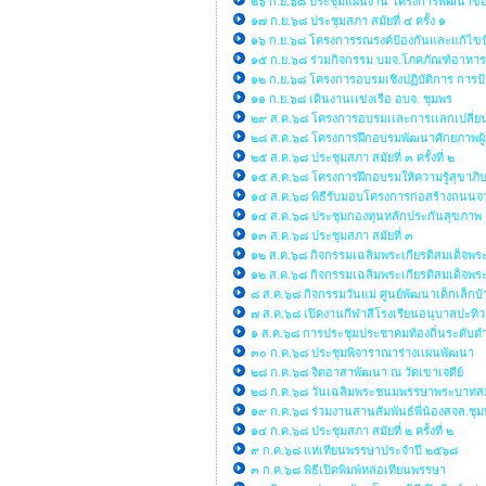
๒๖ ก.ย.๖๘ ประชุมแผนงาน โครงการพัฒนาของ
๑๗ ก.ย.๖๘ ประชุมสภา สมัยที่ ๔ ครั้ง ๑
๑๖ ก.ย.๖๘ โครงการรณรงค์ป้องกันและแก้ไขปั
๑๕ ก.ย.๖๘ ร่วมกิจกรรม บมจ.โภคภัณฑ์อาหาร
๑๒ ก.ย.๖๘ โครงการอบรมเชิงปฏิบัติการ การป้
๑๑ ก.ย.๖๘ เดินงานเเข่งเรือ อบจ. ชุมพร
๒๙ ส.ค.๖๘ โครงการอบรมเเละการเเลกเปลี่ยนเรี
๒๘ ส.ค.๖๘ โครงการฝึกอบรมพัฒนาศักยภาพผู้
๒๕ ส.ค.๖๘ ประชุมสภา สมัยที่ ๓ ครั้งที่ ๒
๑๕ ส.ค.๖๘ โครงการฝึกอบรมให้ความรู้สุข
๑๔ ส.ค.๖๘ พิธีรับมอบโครงการก่อสร้างถนนจ
๑๔ ส.ค.๖๘ ประชุมกองทุนหลักประกันสุขภาพ
๑๓ ส.ค.๖๘ ประชุมสภา สมัยที่ ๓
๑๒ ส.ค.๖๘ กิจกรรมเฉลิมพระเกียรติสมเด็จพร
๑๒ ส.ค.๖๘ กิจกรรมเฉลิมพระเกียรติสมเด็จพร
๘ ส.ค.๖๘ กิจกรรมวันแม่ ศูนย์พัฒนาเด็กเล็
๗ ส.ค.๖๘ เปิดงานกีฬาสีโรงเรียนอนุบาลปะทิว
๑ ส.ค.๖๘ การประชุมประชาคมท้องถิ่นระดับตำ
๓๐ ก.ค.๖๘ ประชุมพิจาราณาร่างเเผนพัฒนา
๒๘ ก.ค.๖๘ จิตอาสาพัฒนา ณ วัดเขาเจดีย์
๒๘ ก.ค.๖๘ วันเฉลิมพระชนมพรรษาพระบาทสมเด็จ
๑๙ ก.ค.๖๘ ร่วมงานสานสัมพันธ์พี่น้องสจล.ชุ
๑๔ ก.ค.๖๘ ประชุมสภา สมัยที่ ๒ ครั้งที่ ๒
๙ ก.ค.๖๘ แห่เทียนพรรษาประจำปี ๒๕๖๘
๓ ก.ค.๖๘ พิธีเปิดพิมพ์หล่อเทียนพรรษา