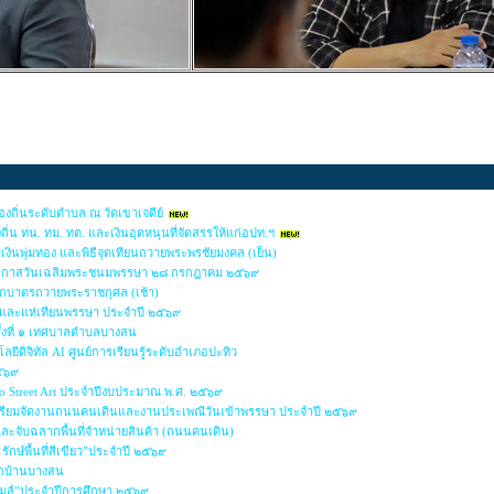
ถิ่นระดับตำบล ณ วัดเขาเจดีย์
่น ทน. ทม. ทต. และเงินอุดหนุนที่จัดสรรให้แก่อปท.ฯ
มเงินพุ่มทอง และพิธีจุดเทียนถวายพระพรชัยมงคล (เย็น)
นโอกาสวันเฉลิมพระชนมพรรษา ๒๘ กรกฎาคม ๒๕๖๙
ักบาตรถวายพระราชกุศล (เช้า)
าและแห่เทียนพรรษา ประจำปี ๒๕๖๙
ั้งที่ ๑ เทศบาลตำบลบางสน
ยีดิจิทัล AI ศูนย์การเรียนรู้ระดับอำเภอปะทิว
๒๕๖๙
io Street Art ประจำปีงบประมาณ พ.ศ. ๒๕๖๙
รียมจัดงานถนนคนเดินและงานประเพณีวันเข้าพรรษา ประจำปี ๒๕๖๙
 และจับฉลากพื้นที่จำหน่ายสินค้า (ถนนคนเดิน)
รักษ์พื้นที่สีเขียว”ประจำปี ๒๕๖๙
ล็กบ้านบางสน
เกมส์”ประจำปีการศึกษา ๒๕๖๙