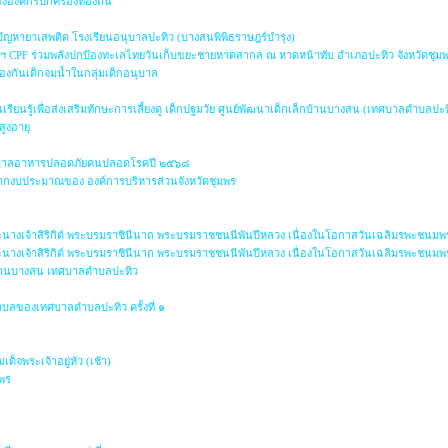
องค์กรปกครองท้องถิ่น
ญหายาเสพติด โรงเรียนอนุบาลปะทิว (บางสนพิพิธราษฎร์บำรุง)
ฯ CPF ร่วมพลังปกป้องทะเลไทยวันเก็บขยะชายหาดสากล ณ หาดหน้าทับ อำเภอปะทิว จังหวัดชุม
องกันเด็กจมน้ำในกลุ่มเด็กอนุบาล
ยนรู้เพื่อส่งเสริมทักษะการเลี้ยงดู เด็กปฐมวัย ศูนย์พัฒนาเด็กเล็กบ้านบางสน (เทศบาลตำบลปะท
สูงอายุ
าภิบาลอาหารปลอดภัยคนปลอดโรคปี ๒๕๖๘
ากงบประมาณของ องค์การบริหารส่วนจังหวัดชุมพร
ะนางเจ้าสิริกิต์ พระบรมราชินีนาถ พระบรมราชชนนีพันปีหลวง เนื่องในโอกาสวันเฉลิมรพะชนมพร
ะนางเจ้าสิริกิต์ พระบรมราชินีนาถ พระบรมราชชนนีพันปีหลวง เนื่องในโอกาสวันเฉลิมรพะชนมพร
กบ้านบางสน เทศบาลตำบลปะทิว
บลของเทศบาลตำบลปะทิว ครั้งที่ ๑
พระเจ้าอยู่หัว (เช้า)
มพร