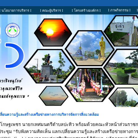
I ภาพกิจกรรม I
I นโยบายการบริหาร I
I คณะผู้บริหาร I
I โครงสร้างองค์กร I
ลี่ยนความรู้และสร้างเครือข่ายทางการบริหารจัดการสิ่งแวดล้อม
ย โกษฐเพชร นายกเทศมนตรีตำบลปะทิว พร้อมด้วยคณะหัวหน้าส่วนราชการ
าประชุม
“
รับฟังความคิดเห็น แลกเปลี่ยนความรู้และสร้างเครือข่ายทางกา