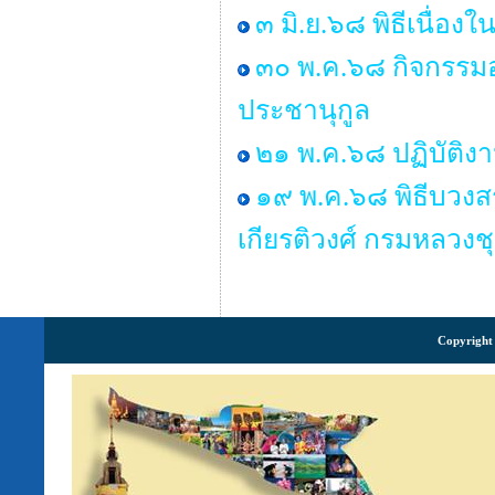
๓ มิ.ย.๖๘ พิธีเนื่
๓๐ พ.ค.๖๘ กิจกรรมอ
ประชานุกูล
๒๑ พ.ค.๖๘ ปฏิบัติง
๑๙ พ.ค.๖๘ พิธีบวงส
เกียรติวงศ์ กรมหลวงช
Copyright 