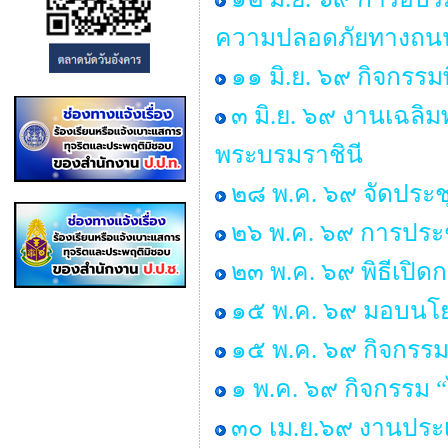
ความปลอดภัยทางถนน 
๑๑ มิ.ย. ๖๙ กิจกรรม
๓ มิ.ย. ๖๙ งานเฉลิ
พระบรมราชินี
๒๘ พ.ค. ๖๙ จัดประ
๒๖ พ.ค. ๖๙ การประช
๒๓ พ.ค. ๖๙ พิธีเปิ
๑๕ พ.ค. ๖๙ มอบนโยบ
๑๕ พ.ค. ๖๙ กิจกรรม
๑ พ.ค. ๖๙ กิจกรรม
๓๐ เม.ย.๖๙ งานประเ