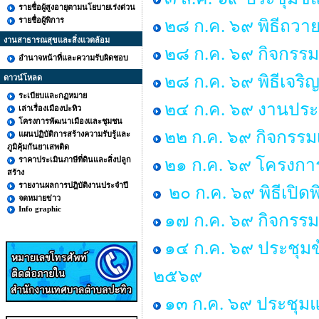
รายชื่อผู้สูงอายุตามนโยบายเร่งด่วน
รายชื่อผู้พิการ
๒๘ ก.ค. ๖๙ พิธีถวาย
งานสาธารณสุขและสิ่งแวดล้อม
๒๘ ก.ค. ๖๙ กิจกร
อำนาจหน้าที่และความรับผิดชอบ
๒๘ ก.ค. ๖๙ พิธีเจร
ดาวน์โหลด
ระเบียบและกฏหมาย
๒๔ ก.ค. ๖๙ งานประ
เล่าเรื่องเมืองปะทิว
โครงการพัฒนาเมืองและชุมชน
๒๒ ก.ค. ๖๙ กิจกรรม
แผนปฏิบัติการสร้างความรับรู้และ
ภูมิคุ้มกันยาเสพติด
ราคาประเมินภาษีที่ดินและสิ่งปลูก
๒๑ ก.ค. ๖๙ โครงการพ
สร้าง
รายงานผลการปฎิบัติงานประจำปี
๒๐ ก.ค. ๖๙ พิธีเปิด
จดหมายข่าว
Info graphic
๑๗ ก.ค. ๖๙ กิจกรรม
๑๔ ก.ค. ๖๙ ประชุม
๒๕๖๙
๑๓ ก.ค. ๖๙ ประชุมแม