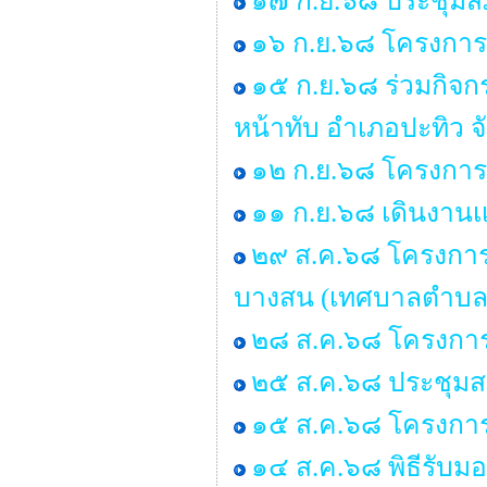
๑๗ ก.ย.๖๘ ประชุมสภา
๑๖ ก.ย.๖๘ โครงการร
๑๕ ก.ย.๖๘ ร่วมกิจ
หน้าทับ อำเภอปะทิว จ
๑๒ ก.ย.๖๘ โครงการอ
๑๑ ก.ย.๖๘ เดินงานเเ
๒๙ ส.ค.๖๘ โครงการอบ
บางสน (เทศบาลตำบล
๒๘ ส.ค.๖๘ โครงการ
๒๕ ส.ค.๖๘ ประชุมสภา 
๑๕ ส.ค.๖๘ โครงกา
๑๔ ส.ค.๖๘ พิธีรับ