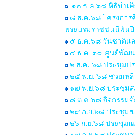
๑๒ ธ.ค.๖๘ พิธีบำเ
๘ ธ.ค.๖๘ โครงการศ
พระบรมราชชนนีพันป
๕ ธ.ค.๖๘ วันชาติแล
๔ ธ.ค. ๖๘ ศูนย์พัฒน
๒ ธ.ค. ๖๘ ประชุมป
๒๕ พ.ย. ๖๘ ช่วยเหลื
๑๗ พ.ย.๖๘ ประชุมสภ
๘ ต.ค.๖๘ กิจกรรมต
๒๙ ก.ย.๖๘ ประชุมสภา
๒๖ ก.ย.๖๘ ประชุมแ