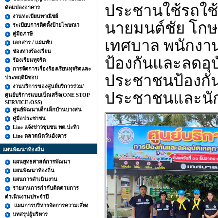
ประชานใช้รถใช้
ดัดแปลงอาคาร
งานทะเบียนพาณิชย์
นายมนต์ชัย โก
ระเบียบการติดตั้งป้ายโฆษณา
คู่มือภาษี
เทศบาล พนักงานเ
เอกสาร / แผ่นพับ
ช่องทางร้องเรียน
ป้องกันและลดอุบ
ร้องเรียนทุจริต
การจัดการเรื่องร้องเรียนทุจริตและ
ประชาชนป้องกัน
ประพฤติมิชอบ
งานบริการของศูนย์บริการร่วม/
ประชาชนและนักท่
ศูนย์บริการแบบเบ็ดเสร็จ(ONE STOP
SERVICE:OSS)
ศูนย์พัฒนาเด็กเล็กบ้านบางสน
คู่มือประชาชน
Line แจ้งข่าวชุมชน ทต.ปะทิว
Line ตลาดนัดวันอังคาร
แผนพัฒนาท้องถิ่น
แผนยุทธศาสต์การพัฒนา
แผนพัฒนาท้องถิ่น
แผนการดำเนินงาน
รายงานการกำกับติดตามการ
ดำเนินงานประจำปี
แผนการบริหารจัดการความเสี่ยง
บทสรุปผู้บริหาร