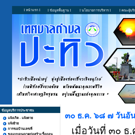
I หน้าแรก I
I ข้อมูลพื้นฐาน I
I นโยบายการบริหาร I
I คณะผู้บริ
ข้อมูลบริการประชาชน
๓๐ ธ.ค. ๖๘ ๗ วันอั
แจ้งเกิด - แจ้งตาย
แจ้งย้าย
เมื่อวันที่ ๓๐ ธ
การขอบ้านเลขที่
ขอแบบอนุญาตก่อสร้าง รื้อถอน