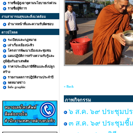
รายชื่อผู้สูงอายุตามนโยบายเร่งด่วน
รายชื่อผู้พิการ
งานสาธารณสุขและสิ่งแวดล้อม
อำนาจหน้าที่และความรับผิดชอบ
ดาวน์โหลด
ระเบียบและกฏหมาย
เล่าเรื่องเมืองปะทิว
โครงการพัฒนาเมืองและชุมชน
แผนปฏิบัติการสร้างความรับรู้และ
ภูมิคุ้มกันยาเสพติด
ราคาประเมินภาษีที่ดินและสิ่งปลูก
สร้าง
รายงานผลการปฎิบัติงานประจำปี
จดหมายข่าว
« Back
Info graphic
ภาพกิจกรรม
๖ ส.ค. ๖๙ ประชุมปร
๓ ส.ค. ๖๙ ประชุมชี้