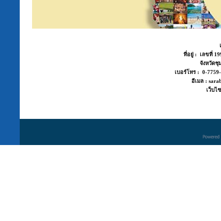
ที่อยู่ : เลขที่
จังหวัด
เบอร์โทร : 0-775
อีเมล : sara
เว็บไซ