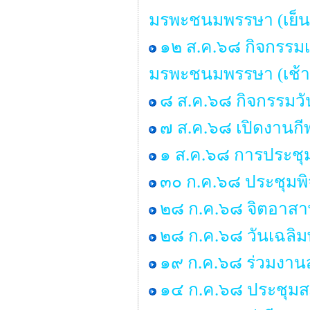
มรพะชนมพรรษา (เย็น
๑๒ ส.ค.๖๘ กิจกรรมเ
มรพะชนมพรรษา (เช้า
๘ ส.ค.๖๘ กิจกรรมว
๗ ส.ค.๖๘ เปิดงานกี
๑ ส.ค.๖๘ การประชุ
๓๐ ก.ค.๖๘ ประชุมพ
๒๘ ก.ค.๖๘ จิตอาสาพ
๒๘ ก.ค.๖๘ วันเฉลิม
๑๙ ก.ค.๖๘ ร่วมงานส
๑๔ ก.ค.๖๘ ประชุมสภา 