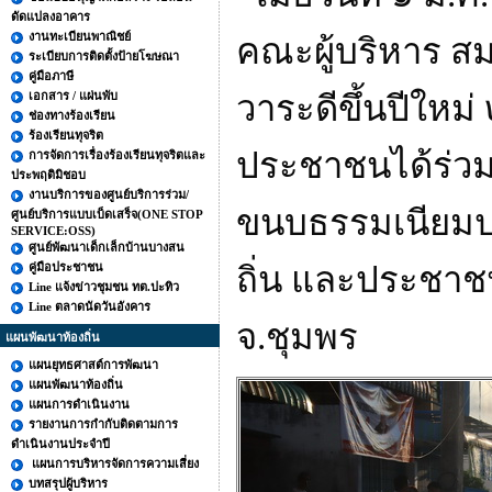
ดัดแปลงอาคาร
งานทะเบียนพาณิชย์
คณะผู้บริหาร ส
ระเบียบการติดตั้งป้ายโฆษณา
คู่มือภาษี
เอกสาร / แผ่นพับ
วาระดีขึ้นปีใหม
ช่องทางร้องเรียน
ร้องเรียนทุจริต
ประชาชนได้ร่วมก
การจัดการเรื่องร้องเรียนทุจริตและ
ประพฤติมิชอบ
งานบริการของศูนย์บริการร่วม/
ขนบธรรมเนียมปร
ศูนย์บริการแบบเบ็ดเสร็จ(ONE STOP
SERVICE:OSS)
ศูนย์พัฒนาเด็กเล็กบ้านบางสน
คู่มือประชาชน
ถิ่น และประชาชน
Line แจ้งข่าวชุมชน ทต.ปะทิว
Line ตลาดนัดวันอังคาร
จ.ชุมพร
แผนพัฒนาท้องถิ่น
แผนยุทธศาสต์การพัฒนา
แผนพัฒนาท้องถิ่น
แผนการดำเนินงาน
รายงานการกำกับติดตามการ
ดำเนินงานประจำปี
แผนการบริหารจัดการความเสี่ยง
บทสรุปผู้บริหาร