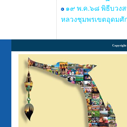
๑๙ พ.ค.๖๘ พิธีบวงส
หลวงชุมพรเขตอุดมศักด
Copyright 