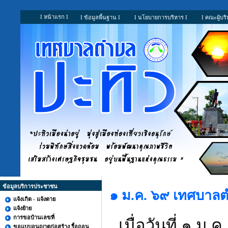
I หน้าแรก I
I ข้อมูลพื้นฐาน I
I นโยบายการบริหาร I
I คณะผู้บริ
ข้อมูลบริการประชาชน
๑ ม.ค. ๖๙ เทศบาลต
แจ้งเกิด - แจ้งตาย
แจ้งย้าย
การขอบ้านเลขที่
เมื่อวันที่ ๑
ขอแบบอนุญาตก่อสร้าง รื้อถอน