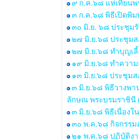
๙ ก.ค.๖๘ แห่เทียน
๓ ก.ค.๖๘ พิธีเปิดพิ
๓๐ มิ.ย. ๖๘ ประชุม
๒๗ มิ.ย.๖๘ ประชุมสภา
๒๗ มิ.ย.๖๘ ทำบุญเ
๑๙ มิ.ย.๖๘ ทำคว
๑๓ มิ.ย.๖๘ ประชุมสภ
๓ มิ.ย.๖๘ พิธีวางพ
ลักษณ พระบรมราชินี 
๓ มิ.ย.๖๘ พิธีเนื่
๓๐ พ.ค.๖๘ กิจกรรมอ
๒๑ พ.ค.๖๘ ปฏิบัติง