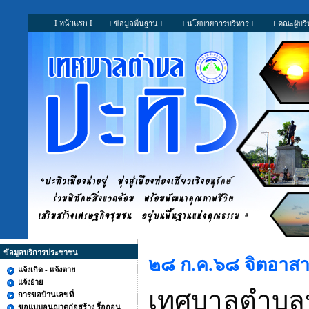
I หน้าแรก I
I ข้อมูลพื้นฐาน I
I นโยบายการบริหาร I
I คณะผู้บริ
ข้อมูลบริการประชาชน
๒๘ ก.ค.๖๘ จิตอาสา
แจ้งเกิด - แจ้งตาย
แจ้งย้าย
เทศบาลตำบลป
การขอบ้านเลขที่
ขอแบบอนุญาตก่อสร้าง รื้อถอน