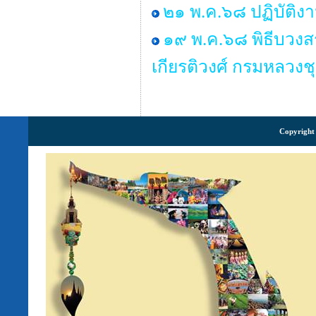
๒๑ พ.ค.๖๘ ปฏิบัติง
๑๙ พ.ค.๖๘ พิธีบวงส
เกียรติวงศ์ กรมหลวงช
Copyright 