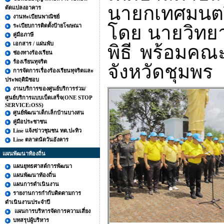
นายกเทศมนตร
ดัดแปลงอาคาร
งานทะเบียนพาณิชย์
โดย นายวิทยา
ระเบียบการติดตั้งป้ายโฆษณา
คู่มือภาษี
เอกสาร / แผ่นพับ
พิธี พร้อมคณ
ช่องทางร้องเรียน
ร้องเรียนทุจริต
จังหวัดชุมพร
การจัดการเรื่องร้องเรียนทุจริตและ
ประพฤติมิชอบ
งานบริการของศูนย์บริการร่วม/
ศูนย์บริการแบบเบ็ดเสร็จ(ONE STOP
SERVICE:OSS)
ศูนย์พัฒนาเด็กเล็กบ้านบางสน
คู่มือประชาชน
Line แจ้งข่าวชุมชน ทต.ปะทิว
Line ตลาดนัดวันอังคาร
แผนพัฒนาท้องถิ่น
แผนยุทธศาสต์การพัฒนา
แผนพัฒนาท้องถิ่น
แผนการดำเนินงาน
รายงานการกำกับติดตามการ
ดำเนินงานประจำปี
แผนการบริหารจัดการความเสี่ยง
บทสรุปผู้บริหาร