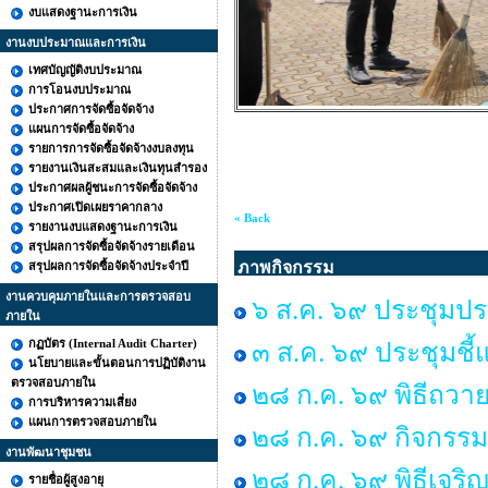
งบแสดงฐานะการเงิน
งานงบประมาณและการเงิน
เทศบัญญัติงบประมาณ
การโอนงบประมาณ
ประกาศการจัดซื้อจัดจ้าง
แผนการจัดซื้อจัดจ้าง
รายการการจัดซื้อจัดจ้างงบลงทุน
รายงานเงินสะสมและเงินทุนสำรอง
ประกาศผลผู้ชนะการจัดซื้อจัดจ้าง
ประกาศเปิดเผยราคากลาง
« Back
รายงานงบแสดงฐานะการเงิน
สรุปผลการจัดซื้อจัดจ้างรายเดือน
ภาพกิจกรรม
สรุปผลการจัดซื้อจัดจ้างประจำปี
งานควบคุมภายในและการตรวจสอบ
๖ ส.ค. ๖๙ ประชุมปร
ภายใน
กฏบัตร (Internal Audit Charter)
๓ ส.ค. ๖๙ ประชุมชี้
นโยบายและขั้นตอนการปฏิบัติงาน
ตรวจสอบภายใน
๒๘ ก.ค. ๖๙ พิธีถวาย
การบริหารความเสี่ยง
แผนการตรวจสอบภายใน
๒๘ ก.ค. ๖๙ กิจกร
งานพัฒนาชุมชน
๒๘ ก.ค. ๖๙ พิธีเจร
รายชื่อผู้สูงอายุ