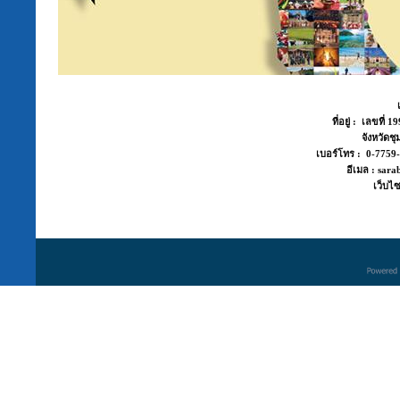
ที่อยู่ : เลขที่
จังหวัด
เบอร์โทร : 0-775
อีเมล : sara
เว็บไซ