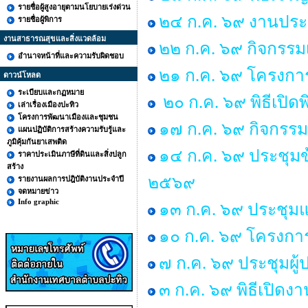
รายชื่อผู้สูงอายุตามนโยบายเร่งด่วน
๒๔ ก.ค. ๖๙ งานประ
รายชื่อผู้พิการ
งานสาธารณสุขและสิ่งแวดล้อม
๒๒ ก.ค. ๖๙ กิจกรรม
อำนาจหน้าที่และความรับผิดชอบ
๒๑ ก.ค. ๖๙ โครงการพ
ดาวน์โหลด
ระเบียบและกฏหมาย
๒๐ ก.ค. ๖๙ พิธีเปิด
เล่าเรื่องเมืองปะทิว
โครงการพัฒนาเมืองและชุมชน
๑๗ ก.ค. ๖๙ กิจกรรม
แผนปฏิบัติการสร้างความรับรู้และ
ภูมิคุ้มกันยาเสพติด
๑๔ ก.ค. ๖๙ ประชุม
ราคาประเมินภาษีที่ดินและสิ่งปลูก
สร้าง
๒๕๖๙
รายงานผลการปฎิบัติงานประจำปี
จดหมายข่าว
Info graphic
๑๓ ก.ค. ๖๙ ประชุมแม
๑๐ ก.ค. ๖๙ โครงการ “
๗ ก.ค. ๖๙ ประชุมผู
๓ ก.ค. ๖๙ พิธีเปิด