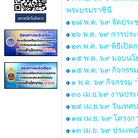
พระบรมราชินี
๒๘ พ.ค. ๖๙ จัดประ
๒๖ พ.ค. ๖๙ การประช
๒๓ พ.ค. ๖๙ พิธีเปิ
๑๕ พ.ค. ๖๙ มอบนโยบ
๑๕ พ.ค. ๖๙ กิจกรรม
๑ พ.ค. ๖๙ กิจกรรม
๓๐ เม.ย.๖๙ งานประเ
๒๔ เม.ย.๖๙ วันเทศ
๑๗ เม.ย. ๖๙ โครงกา
๑๓ เม.ย. ๖๙ ประเพ