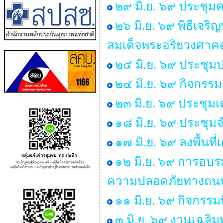
๒๙ มิ.ย. ๖๙ ประช
๒๖ มิ.ย. ๖๙ พิธีเ
สมเด็จพระอริยวงศา
๒๔ มิ.ย. ๖๙ ประชุม
๒๔ มิ.ย. ๖๙ กิจกร
๒๓ มิ.ย. ๖๙ ประชุม
๑๘ มิ.ย. ๖๙ ประชุ
๑๗ มิ.ย. ๖๙ ลงพื้นท
๑๒ มิ.ย. ๖๙ การอบร
ความปลอดภัยทางถนน 
๑๑ มิ.ย. ๖๙ กิจกรรม
๓ มิ.ย. ๖๙ งานเฉลิ