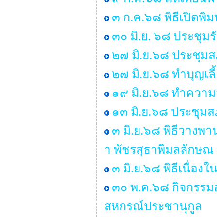
๓ ก.ค.๖๘ พิธีเปิดพิ
๓๐ มิ.ย. ๖๘ ประชุม
๒๗ มิ.ย.๖๘ ประชุมสภา
๒๗ มิ.ย.๖๘ ทำบุญเ
๑๙ มิ.ย.๖๘ ทำคว
๑๓ มิ.ย.๖๘ ประชุมสภ
๓ มิ.ย.๖๘ พิธีวางพ
า พัชรสุธาพิมลลักษณ
๓ มิ.ย.๖๘ พิธีเนื่
๓๐ พ.ค.๖๘ กิจกรรมอ
สหกรณ์ประชานุกูล