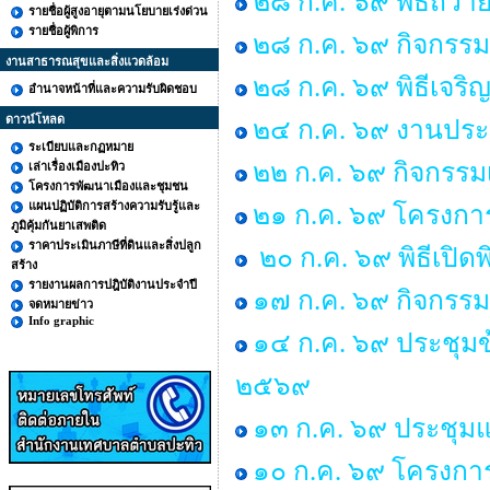
๒๘ ก.ค. ๖๙ พิธีถวาย
รายชื่อผู้สูงอายุตามนโยบายเร่งด่วน
รายชื่อผู้พิการ
๒๘ ก.ค. ๖๙ กิจกร
งานสาธารณสุขและสิ่งแวดล้อม
๒๘ ก.ค. ๖๙ พิธีเจร
อำนาจหน้าที่และความรับผิดชอบ
ดาวน์โหลด
๒๔ ก.ค. ๖๙ งานประ
ระเบียบและกฏหมาย
๒๒ ก.ค. ๖๙ กิจกรรม
เล่าเรื่องเมืองปะทิว
โครงการพัฒนาเมืองและชุมชน
แผนปฏิบัติการสร้างความรับรู้และ
๒๑ ก.ค. ๖๙ โครงการพ
ภูมิคุ้มกันยาเสพติด
ราคาประเมินภาษีที่ดินและสิ่งปลูก
๒๐ ก.ค. ๖๙ พิธีเปิด
สร้าง
รายงานผลการปฎิบัติงานประจำปี
๑๗ ก.ค. ๖๙ กิจกรรม
จดหมายข่าว
Info graphic
๑๔ ก.ค. ๖๙ ประชุม
๒๕๖๙
๑๓ ก.ค. ๖๙ ประชุมแม
๑๐ ก.ค. ๖๙ โครงการ “