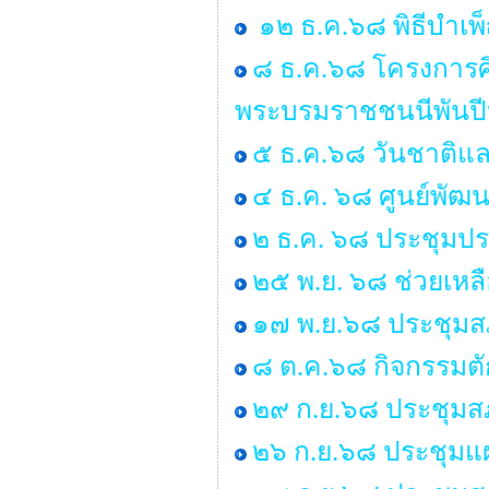
๑๒ ธ.ค.๖๘ พิธีบำเ
๘ ธ.ค.๖๘ โครงการศ
พระบรมราชชนนีพันป
๕ ธ.ค.๖๘ วันชาติแล
๔ ธ.ค. ๖๘ ศูนย์พัฒน
๒ ธ.ค. ๖๘ ประชุมป
๒๕ พ.ย. ๖๘ ช่วยเหลื
๑๗ พ.ย.๖๘ ประชุมสภ
๘ ต.ค.๖๘ กิจกรรมต
๒๙ ก.ย.๖๘ ประชุมสภา
๒๖ ก.ย.๖๘ ประชุมแ