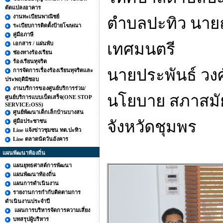
ดัดแปลงอาคาร
งานทะเบียนพาณิชย์
ตำบล
ปะทิว นาย
ระเบียบการติดตั้งป้ายโฆษณา
คู่มือภาษี
เอกสาร / แผ่นพับ
เทศมนตรี
ช่องทางร้องเรียน
ร้องเรียนทุจริต
นายประพันธ์ วง
การจัดการเรื่องร้องเรียนทุจริตและ
ประพฤติมิชอบ
งานบริการของศูนย์บริการร่วม/
นโยบาย สภาสมัยส
ศูนย์บริการแบบเบ็ดเสร็จ(ONE STOP
SERVICE:OSS)
ศูนย์พัฒนาเด็กเล็กบ้านบางสน
คู่มือประชาชน
จังหวัดชุมพร
Line แจ้งข่าวชุมชน ทต.ปะทิว
Line ตลาดนัดวันอังคาร
แผนพัฒนาท้องถิ่น
แผนยุทธศาสต์การพัฒนา
แผนพัฒนาท้องถิ่น
แผนการดำเนินงาน
รายงานการกำกับติดตามการ
ดำเนินงานประจำปี
แผนการบริหารจัดการความเสี่ยง
บทสรุปผู้บริหาร