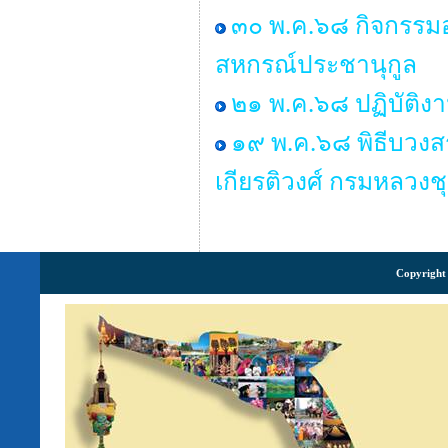
๓๐ พ.ค.๖๘ กิจกรรมอ
สหกรณ์ประชานุกูล
๒๑ พ.ค.๖๘ ปฏิบัติง
๑๙ พ.ค.๖๘ พิธีบวงส
เกียรติวงศ์ กรมหลวงช
Copyright 