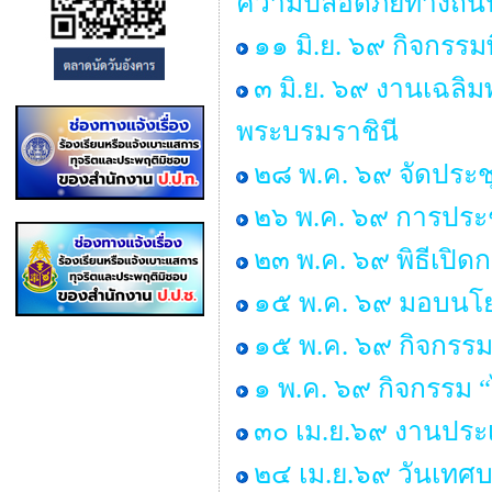
ความปลอดภัยทางถนน 
๑๑ มิ.ย. ๖๙ กิจกรรม
๓ มิ.ย. ๖๙ งานเฉลิ
พระบรมราชินี
๒๘ พ.ค. ๖๙ จัดประ
๒๖ พ.ค. ๖๙ การประช
๒๓ พ.ค. ๖๙ พิธีเปิ
๑๕ พ.ค. ๖๙ มอบนโยบ
๑๕ พ.ค. ๖๙ กิจกรรม
๑ พ.ค. ๖๙ กิจกรรม
๓๐ เม.ย.๖๙ งานประเ
๒๔ เม.ย.๖๙ วันเทศ