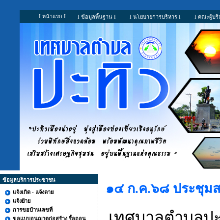
I หน้าแรก I
I ข้อมูลพื้นฐาน I
I นโยบายการบริหาร I
I คณะผู้บริ
ข้อมูลบริการประชาชน
๑๔ ก.ค.๖๘ ประชุมสภา 
แจ้งเกิด - แจ้งตาย
แจ้งย้าย
การขอบ้านเลขที่
เทศบาลตำบลปะท
ขอแบบอนุญาตก่อสร้าง รื้อถอน