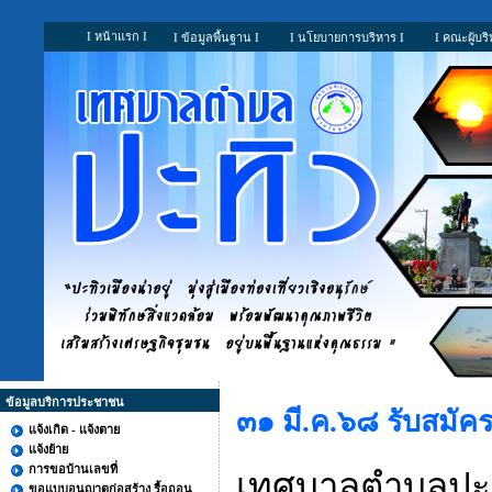
I หน้าแรก I
I ข้อมูลพื้นฐาน I
I นโยบายการบริหาร I
I คณะผู้บริ
ข้อมูลบริการประชาชน
๓๑ มี.ค.๖๘ รับสมัคร
แจ้งเกิด - แจ้งตาย
แจ้งย้าย
การขอบ้านเลขที่
เทศบาลตำบลปะทิ
ขอแบบอนุญาตก่อสร้าง รื้อถอน