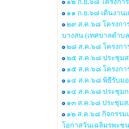
๑๒ ก.ย.๖๘ โครงการอ
๑๑ ก.ย.๖๘ เดินงานเเ
๒๙ ส.ค.๖๘ โครงการอบ
บางสน (เทศบาลตำบล
๒๘ ส.ค.๖๘ โครงการ
๒๕ ส.ค.๖๘ ประชุมสภา 
๑๕ ส.ค.๖๘ โครงกา
๑๔ ส.ค.๖๘ พิธีรับ
๑๔ ส.ค.๖๘ ประชุมก
๑๓ ส.ค.๖๘ ประชุมสภ
๑๒ ส.ค.๖๘ กิจกรรมเ
โอกาสวันเฉลิมรพะชน