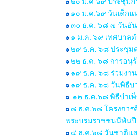
๒๐ ม.ค ๖๙ ประชุมกา
๑๐ ม.ค.๖๙ วันเด็กแห
๓๐ ธ.ค. ๖๘ ๗ วันอั
๑ ม.ค. ๖๙ เทศบาลตำ
๒๙ ธ.ค. ๖๘ ประชุ
๒๒ ธ.ค. ๖๘ การอนุ
๑๙ ธ.ค. ๖๘ ร่วมงาน
๑๙ ธ.ค. ๖๘ วันพิธ
๑๒ ธ.ค.๖๘ พิธีบำเ
๘ ธ.ค.๖๘ โครงการศ
พระบรมราชชนนีพันป
๕ ธ.ค.๖๘ วันชาติแล