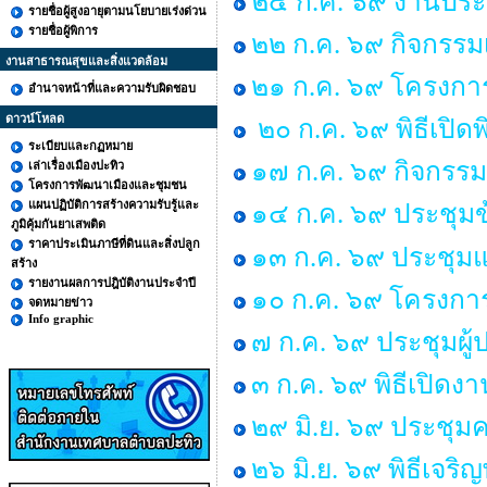
๒๔ ก.ค. ๖๙ งานประ
รายชื่อผู้สูงอายุตามนโยบายเร่งด่วน
รายชื่อผู้พิการ
๒๒ ก.ค. ๖๙ กิจกรรม
งานสาธารณสุขและสิ่งแวดล้อม
๒๑ ก.ค. ๖๙ โครงการพ
อำนาจหน้าที่และความรับผิดชอบ
ดาวน์โหลด
๒๐ ก.ค. ๖๙ พิธีเปิด
ระเบียบและกฏหมาย
๑๗ ก.ค. ๖๙ กิจกรรม
เล่าเรื่องเมืองปะทิว
โครงการพัฒนาเมืองและชุมชน
แผนปฏิบัติการสร้างความรับรู้และ
๑๔ ก.ค. ๖๙ ประชุม
ภูมิคุ้มกันยาเสพติด
ราคาประเมินภาษีที่ดินและสิ่งปลูก
๑๓ ก.ค. ๖๙ ประชุมแม
สร้าง
รายงานผลการปฎิบัติงานประจำปี
๑๐ ก.ค. ๖๙ โครงการ “
จดหมายข่าว
Info graphic
๗ ก.ค. ๖๙ ประชุมผู
๓ ก.ค. ๖๙ พิธีเปิด
๒๙ มิ.ย. ๖๙ ประช
๒๖ มิ.ย. ๖๙ พิธีเ