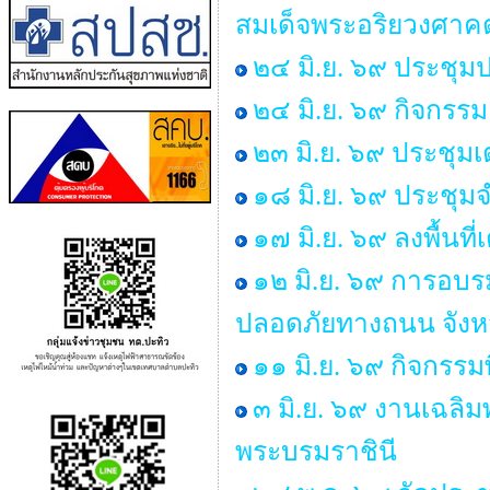
สมเด็จพระอริยวงศา
๒๔ มิ.ย. ๖๙ ประชุม
๒๔ มิ.ย. ๖๙ กิจกร
๒๓ มิ.ย. ๖๙ ประชุม
๑๘ มิ.ย. ๖๙ ประชุ
๑๗ มิ.ย. ๖๙ ลงพื้นท
๑๒ มิ.ย. ๖๙ การอบร
ปลอดภัยทางถนน จังห
๑๑ มิ.ย. ๖๙ กิจกรรม
๓ มิ.ย. ๖๙ งานเฉลิ
พระบรมราชินี