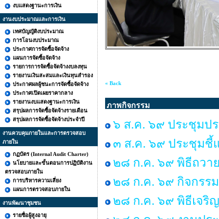
งบแสดงฐานะการเงิน
งานงบประมาณและการเงิน
เทศบัญญัติงบประมาณ
การโอนงบประมาณ
ประกาศการจัดซื้อจัดจ้าง
แผนการจัดซื้อจัดจ้าง
รายการการจัดซื้อจัดจ้างงบลงทุน
รายงานเงินสะสมและเงินทุนสำรอง
« Back
ประกาศผลผู้ชนะการจัดซื้อจัดจ้าง
ประกาศเปิดเผยราคากลาง
รายงานงบแสดงฐานะการเงิน
ภาพกิจกรรม
สรุปผลการจัดซื้อจัดจ้างรายเดือน
สรุปผลการจัดซื้อจัดจ้างประจำปี
๖ ส.ค. ๖๙ ประชุมปร
งานควบคุมภายในและการตรวจสอบ
๓ ส.ค. ๖๙ ประชุมชี้
ภายใน
กฏบัตร (Internal Audit Charter)
๒๘ ก.ค. ๖๙ พิธีถวาย
นโยบายและขั้นตอนการปฏิบัติงาน
ตรวจสอบภายใน
๒๘ ก.ค. ๖๙ กิจกร
การบริหารความเสี่ยง
แผนการตรวจสอบภายใน
๒๘ ก.ค. ๖๙ พิธีเจร
งานพัฒนาชุมชน
รายชื่อผู้สูงอายุ