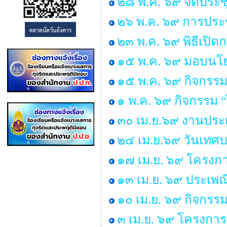
๒๘ พ.ค. ๖๙ จัดประ
๒๖ พ.ค. ๖๙ การประช
๒๓ พ.ค. ๖๙ พิธีเปิ
๑๕ พ.ค. ๖๙ มอบนโยบ
๑๕ พ.ค. ๖๙ กิจกรรม
๑ พ.ค. ๖๙ กิจกรรม
๓๐ เม.ย.๖๙ งานประเ
๒๔ เม.ย.๖๙ วันเทศ
๑๗ เม.ย. ๖๙ โครงกา
๑๓ เม.ย. ๖๙ ประเพ
๑๐ เม.ย. ๖๙ กิจกรร
๓ เม.ย. ๖๙ โครงการ