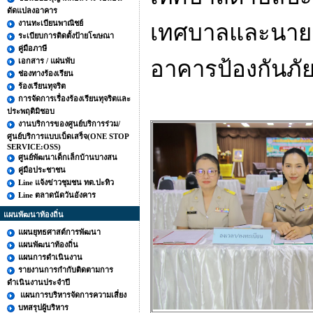
ดัดแปลงอาคาร
งานทะเบียนพาณิชย์
เทศบาลและนายก
ระเบียบการติดตั้งป้ายโฆษณา
คู่มือภาษี
เอกสาร / แผ่นพับ
อาคารป้องกันภ
ช่องทางร้องเรียน
ร้องเรียนทุจริต
การจัดการเรื่องร้องเรียนทุจริตและ
ประพฤติมิชอบ
งานบริการของศูนย์บริการร่วม/
ศูนย์บริการแบบเบ็ดเสร็จ(ONE STOP
SERVICE:OSS)
ศูนย์พัฒนาเด็กเล็กบ้านบางสน
คู่มือประชาชน
Line แจ้งข่าวชุมชน ทต.ปะทิว
Line ตลาดนัดวันอังคาร
แผนพัฒนาท้องถิ่น
แผนยุทธศาสต์การพัฒนา
แผนพัฒนาท้องถิ่น
แผนการดำเนินงาน
รายงานการกำกับติดตามการ
ดำเนินงานประจำปี
แผนการบริหารจัดการความเสี่ยง
บทสรุปผู้บริหาร