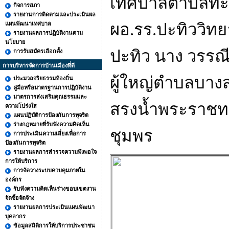
เทศบาลตำบลทะเ
กิจการสภา
รายงานการติดตามและประเมินผล
แผนพัฒนาเทศบาล
ผอ.รร.ปะทิววิทย
รายงานผลการปฏิบัติงานตาม
นโยบาย
ปะทิว นาง วรรณี
การรับสมัครเลือกตั้ง
การบริหารจัดการบ้านเมืองที่ดี
ผู้ใหญ่ตำบลบาง
ประมวลจริยธรรมท้องถิ่น
คู่มือหรือมาตรฐานการปฏิบัติงาน
มาตรการส่งเสริมคุณธรรมและ
สรงน้ำพระราชทา
ความโปร่งใส
แผนปฏิบัติการป้องกันการทุจริต
ร่างกฎหมายที่รับฟังความคิดเห็น
ชุมพร
การประเมินความเสี่ยงเพื่อการ
ป้องกันการทุจริต
รายงานผลการสำรวจความพึงพอใจ
การให้บริการ
การจัดวางระบบควบคุมภายใน
องค์กร
รับฟังความคิดเห็นร่างขอบเขตงาน
จัดซื้อจัดจ้าง
รายงานผลการประเมินแผนพัฒนา
บุคลากร
ข้อมูลสถิติการให้บริการประชาชน