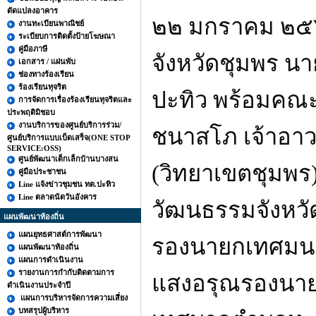
ดัดแปลงอาคาร
๒๒ มกราคม ๒๕๖
งานทะเบียนพาณิชย์
ระเบียบการติดตั้งป้ายโฆษณา
คู่มือภาษี
จังหวัดชุมพร น
เอกสาร / แผ่นพับ
ช่องทางร้องเรียน
ร้องเรียนทุจริต
ปะทิว พร้อมคณะ 
การจัดการเรื่องร้องเรียนทุจริตและ
ประพฤติมิชอบ
งานบริการของศูนย์บริการร่วม/
ชนาสโภ เจ้าอาวา
ศูนย์บริการแบบเบ็ดเสร็จ(ONE STOP
SERVICE:OSS)
ศูนย์พัฒนาเด็กเล็กบ้านบางสน
(วิทยาเขตชุมพร)
คู่มือประชาชน
Line แจ้งข่าวชุมชน ทต.ปะทิว
Line ตลาดนัดวันอังคาร
วัฒนธรรมจังหวั
แผนพัฒนาท้องถิ่น
แผนยุทธศาสต์การพัฒนา
รองนายกเทศมนต
แผนพัฒนาท้องถิ่น
แผนการดำเนินงาน
รายงานการกำกับติดตามการ
แสงอรุณรองนาย
ดำเนินงานประจำปี
แผนการบริหารจัดการความเสี่ยง
บทสรุปผู้บริหาร