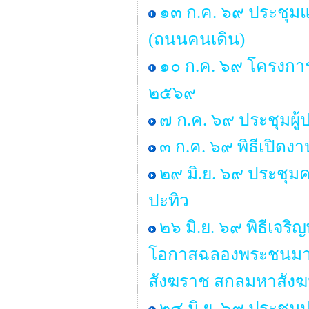
๑๓ ก.ค. ๖๙ ประชุมแม
(ถนนคนเดิน)
๑๐ ก.ค. ๖๙ โครงการ “
๒๕๖๙
๗ ก.ค. ๖๙ ประชุมผู
๓ ก.ค. ๖๙ พิธีเปิด
๒๙ มิ.ย. ๖๙ ประช
ปะทิว
๒๖ มิ.ย. ๖๙ พิธีเจ
โอกาสฉลองพระชนมาย
สังฆราช สกลมหาสัง
๒๔ มิ.ย. ๖๙ ประชุม