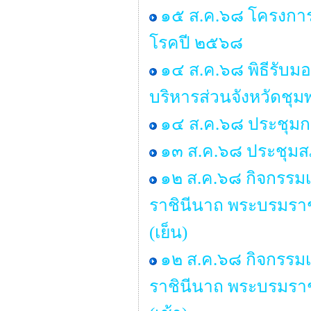
๑๕ ส.ค.๖๘ โครงกา
โรคปี ๒๕๖๘
๑๔ ส.ค.๖๘ พิธีรับ
บริหารส่วนจังหวัดชุม
๑๔ ส.ค.๖๘ ประชุมก
๑๓ ส.ค.๖๘ ประชุมสภ
๑๒ ส.ค.๖๘ กิจกรรมเฉ
ราชินีนาถ พระบรมรา
(เย็น)
๑๒ ส.ค.๖๘ กิจกรรมเฉ
ราชินีนาถ พระบรมรา