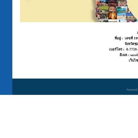
ที่อยู่ : เลขที่
จังหวัด
เบอร์โทร : 0-775
อีเมล : sara
เว็บไซ