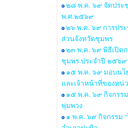
๒๘ พ.ค. ๖๙ จัดประ
พ.ศ.๒๕๖๙
๒๖ พ.ค. ๖๙ การประช
ส่วนจังหวัดชุมพร
๒๓ พ.ค. ๖๙ พิธีเปิ
ชุมพร ประจำปี ๒๕๖๙
๑๕ พ.ค. ๖๙ มอบนโยบ
และเจ้าหน้าที่ของหน่
๑๕ พ.ค. ๖๙ กิจกรร
พุ่มพวง
๑ พ.ค. ๖๙ กิจกรรม
อำเภอปะทิว