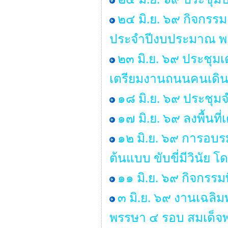
๒๔ มิ.ย. ๖๙ กิจกรร
ประจำปีงบประมาณ พ
๒๓ มิ.ย. ๖๙ ประชุ
เตรียมงานถนนคนเดิน ป
๑๘ มิ.ย. ๖๙ ประชุ
๑๗ มิ.ย. ๖๙ ลงพื้นท
๑๒ มิ.ย. ๖๙ การอบร
ต้นแบบ ขับขี่มีวินั
๑๑ มิ.ย. ๖๙ กิจกรรม
๓ มิ.ย. ๖๙ งานเฉลิ
พรรษา ๔ รอบ สมเด็จพ