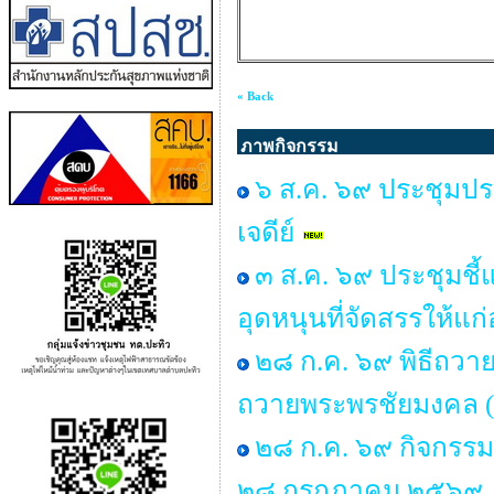
« Back
ภาพกิจกรรม
๖ ส.ค. ๖๙ ประชุมป
เจดีย์
๓ ส.ค. ๖๙ ประชุมชี
อุดหนุนที่จัดสรรให้แก
๒๘ ก.ค. ๖๙ พิธีถวาย
ถวายพระพรชัยมงคล (
๒๘ ก.ค. ๖๙ กิจกรร
๒๘ กรกฎาคม ๒๕๖๙