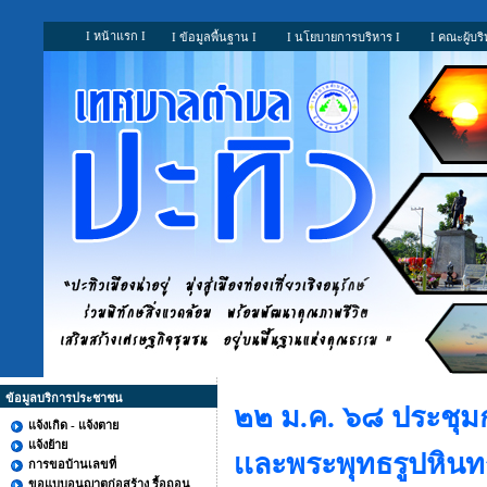
I หน้าแรก I
I ข้อมูลพื้นฐาน I
I นโยบายการบริหาร I
I คณะผู้บริ
ข้อมูลบริการประชาชน
๒๒ ม.ค. ๖๘ ประชุม
แจ้งเกิด - แจ้งตาย
แจ้งย้าย
เเละพระพุทธรูปหิน
การขอบ้านเลขที่
ขอแบบอนุญาตก่อสร้าง รื้อถอน