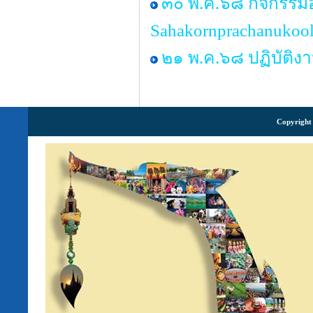
๓๐ พ.ค.๖๘ กิจกรรม
Sahakornprachanukool
๒๑ พ.ค.๖๘ ปฏิบัติง
Copyright 