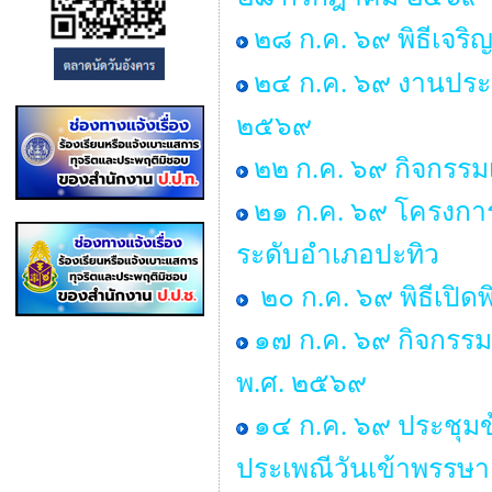
๒๘ ก.ค. ๖๙ พิธีเจร
๒๔ ก.ค. ๖๙ งานประ
๒๕๖๙
๒๒ ก.ค. ๖๙ กิจกรรม
๒๑ ก.ค. ๖๙ โครงการพ
ระดับอำเภอปะทิว
๒๐ ก.ค. ๖๙ พิธีเปิด
๑๗ ก.ค. ๖๙ กิจกรรม
พ.ศ. ๒๕๖๙
๑๔ ก.ค. ๖๙ ประชุ
ประเพณีวันเข้าพรรษ