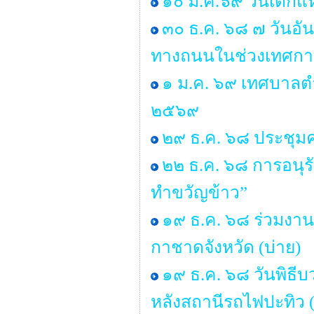
๑๐ ม.ค.๖๙ วันเด็กแห
๓๐ ธ.ค. ๖๘ ๗ วันอัน
ทางถนนในช่วงเทศกาล
๑ ม.ค. ๖๙ เทศบาลตำ
๒๕๖๙
๒๙ ธ.ค. ๖๘ ประชุ
๒๒ ธ.ค. ๖๘ การอนุ
ทำขวัญข้าว”
๑๙ ธ.ค. ๖๘ ร่วมงาน
กาชาดจังหวัด (บ่าย)
๑๙ ธ.ค. ๖๘ วันพิธ
หลังสถานีรถไฟปะทิว (