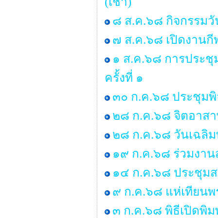
(เช้า)
๘ ส.ค.๖๘ กิจกรรมว
๗ ส.ค.๖๘ เปิดงานกี
๑ ส.ค.๖๘ การประช
ครั้งที่ ๑
๓๐ ก.ค.๖๘ ประชุมพ
๒๘ ก.ค.๖๘ จิตอาสาพ
๒๘ ก.ค.๖๘ วันเฉลิม
๑๙ ก.ค.๖๘ ร่วมงานส
๑๔ ก.ค.๖๘ ประชุมสภา 
๙ ก.ค.๖๘ แห่เทียน
๓ ก.ค.๖๘ พิธีเปิดพิ