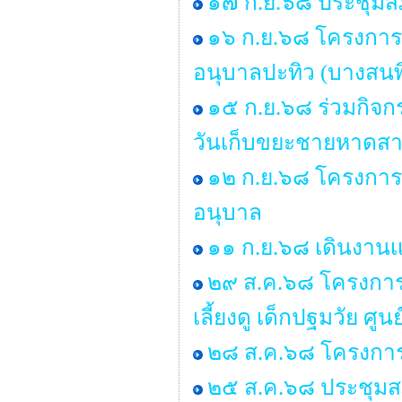
๑๗ ก.ย.๖๘ ประชุมสภา
๑๖ ก.ย.๖๘ โครงการ
อนุบาลปะทิว (บางสนพิ
๑๕ ก.ย.๖๘ ร่วมกิจ
วันเก็บขยะชายหาดสาก
๑๒ ก.ย.๖๘ โครงการอ
อนุบาล
๑๑ ก.ย.๖๘ เดินงานเเ
๒๙ ส.ค.๖๘ โครงการอบ
เลี้ยงดู เด็กปฐมวัย 
๒๘ ส.ค.๖๘ โครงการ
๒๕ ส.ค.๖๘ ประชุมสภา 