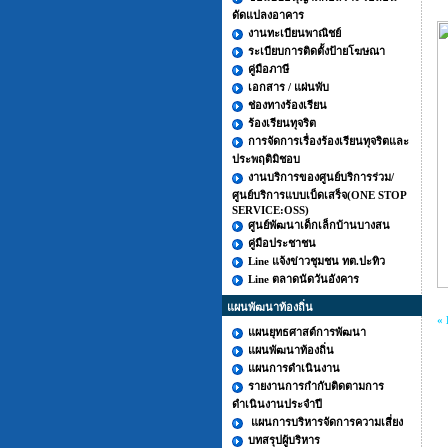
ดัดแปลงอาคาร
งานทะเบียนพาณิชย์
ระเบียบการติดตั้งป้ายโฆษณา
คู่มือภาษี
เอกสาร / แผ่นพับ
ช่องทางร้องเรียน
ร้องเรียนทุจริต
การจัดการเรื่องร้องเรียนทุจริตและ
ประพฤติมิชอบ
งานบริการของศูนย์บริการร่วม/
ศูนย์บริการแบบเบ็ดเสร็จ(ONE STOP
SERVICE:OSS)
ศูนย์พัฒนาเด็กเล็กบ้านบางสน
คู่มือประชาชน
Line แจ้งข่าวชุมชน ทต.ปะทิว
Line ตลาดนัดวันอังคาร
แผนพัฒนาท้องถิ่น
« 
แผนยุทธศาสต์การพัฒนา
แผนพัฒนาท้องถิ่น
แผนการดำเนินงาน
รายงานการกำกับติดตามการ
ดำเนินงานประจำปี
แผนการบริหารจัดการความเสี่ยง
บทสรุปผู้บริหาร