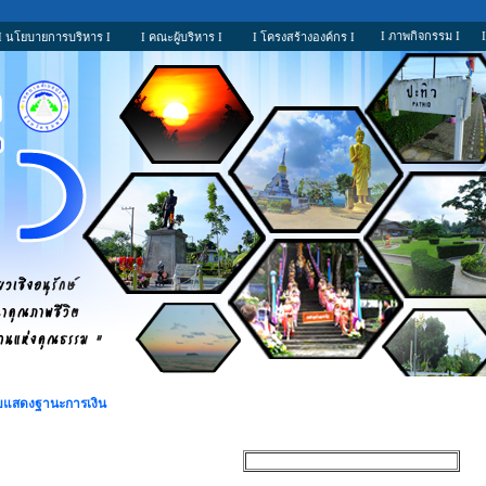
I ภาพกิจกรรม I
I นโยบายการบริหาร I
I คณะผู้บริหาร I
I โครงสร้างองค์กร I
บแสดงฐานะการเงิน