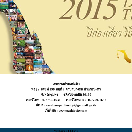
เทศบาลตำบลปะทิว
ที่อยู่ : เลขที่ 199 หมู่ที่ 7 ตำบลบางสน อำเภอปะทิว
จังหวัดชุมพร รหัสไปรษณีย์ 86160
เบอร์โทร : 0-7759-1631 เบอร์โทรสาร : 0-7759-1632
อีเมล : saraban-pathiocity@lgo.mail.go.th
เว็บไซต์ : www.pathiocity.com
Visitors : 144339