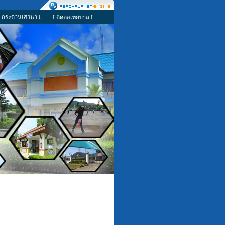
I กระดานเสวนา I
I ติดต่อเทศบาล I