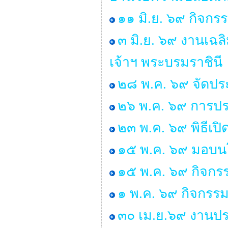
๑๑ มิ.ย. ๖๙ กิจกร
๓ มิ.ย. ๖๙ งานเฉ
เจ้าฯ พระบรมราชินี
๒๘ พ.ค. ๖๙ จัดป
๒๖ พ.ค. ๖๙ การปร
๒๓ พ.ค. ๖๙ พิธีเ
๑๕ พ.ค. ๖๙ มอบนโ
๑๕ พ.ค. ๖๙ กิจกร
๑ พ.ค. ๖๙ กิจกรร
๓๐ เม.ย.๖๙ งานปร