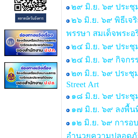
๒๙ มิ.ย. ๖๙ ประ
๒๖ มิ.ย. ๖๙ พิธี
พรรษา สมเด็จพระอ
๒๔ มิ.ย. ๖๙ ประชุ
๒๔ มิ.ย. ๖๙ กิจก
๒๓ มิ.ย. ๖๙ ประช
Street Art
๑๘ มิ.ย. ๖๙ ประช
๑๗ มิ.ย. ๖๙ ลงพื้
๑๒ มิ.ย. ๖๙ การอบ
อำนวยความปลอดภัย