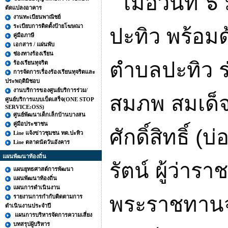
เมื่อวันที
ดัดแปลงอาคาร
งานทะเบียนพาณิชย์
ระเบียบการติดตั้งป้ายโฆษณา
ปะทิว พร้อม
คู่มือภาษี
เอกสาร / แผ่นพับ
ช่องทางร้องเรียน
ตำบลปะทิว ร
ร้องเรียนทุจริต
การจัดการเรื่องร้องเรียนทุจริตและ
ประพฤติมิชอบ
งานบริการของศูนย์บริการร่วม/
สมภพ สมเด็จ
ศูนย์บริการแบบเบ็ดเสร็จ(ONE STOP
SERVICE:OSS)
ศูนย์พัฒนาเด็กเล็กบ้านบางสน
คู่มือประชาชน
ศักดิ์สิทธิ์ (
Line แจ้งข่าวชุมชน ทต.ปะทิว
Line ตลาดนัดวันอังคาร
แผนพัฒนาท้องถิ่น
รัตน์ ผู้ว่า
แผนยุทธศาสต์การพัฒนา
แผนพัฒนาท้องถิ่น
แผนการดำเนินงาน
พระราชทานจั
รายงานการกำกับติดตามการ
ดำเนินงานประจำปี
แผนการบริหารจัดการความเสี่ยง
บทสรุปผู้บริหาร