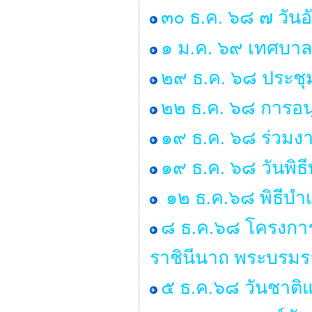
๓๐ ธ.ค. ๖๘ ๗ วันอ
๑ ม.ค. ๖๙ เทศบาล
๒๙ ธ.ค. ๖๘ ประ
๒๒ ธ.ค. ๖๘ การอน
๑๙ ธ.ค. ๖๘ ร่วมงา
๑๙ ธ.ค. ๖๘ วันพิ
๑๒ ธ.ค.๖๘ พิธีบำ
๘ ธ.ค.๖๘ โครงการ
ราชินีนาถ พระบรมร
๕ ธ.ค.๖๘ วันชาติแ