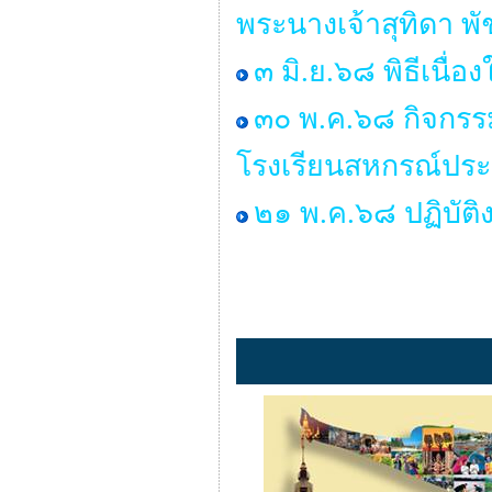
พระนางเจ้าสุทิดา พ
๓ มิ.ย.๖๘ พิธีเน
๓๐ พ.ค.๖๘ กิจกรร
โรงเรียนสหกรณ์ประ
๒๑ พ.ค.๖๘ ปฏิบัติ