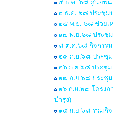
๔ ธ.ค. ๖๘ ศูนย์พั
๒ ธ.ค. ๖๘ ประชุ
๒๕ พ.ย. ๖๘ ช่วยเห
๑๗ พ.ย.๖๘ ประชุมส
๘ ต.ค.๖๘ กิจกรร
๒๙ ก.ย.๖๘ ประชุมสภ
๒๖ ก.ย.๖๘ ประชุ
๑๗ ก.ย.๖๘ ประชุมสภ
๑๖ ก.ย.๖๘ โครงกา
บำรุง)
๑๕ ก.ย.๖๘ ร่วมก