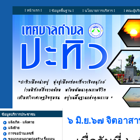
I หน้าแรก I
I ข้อมูลพื้นฐาน I
I นโยบายการบริหาร I
I คณะผู้บริ
ข้อมูลบริการประชาชน
๖ มิ.ย.๖๗ จิตอาส
แจ้งเกิด - แจ้งตาย
แจ้งย้าย
การขอบ้านเลขที่
ขอแบบอนุญาตก่อสร้าง รื้อถอน