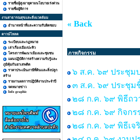
รายชื่อผู้สูงอายุตามนโยบายเร่งด่วน
รายชื่อผู้พิการ
งานสาธารณสุขและสิ่งแวดล้อม
« Back
อำนาจหน้าที่และความรับผิดชอบ
ดาวน์โหลด
ระเบียบและกฏหมาย
เล่าเรื่องเมืองปะทิว
ภาพกิจกรรม
โครงการพัฒนาเมืองและชุมชน
แผนปฏิบัติการสร้างความรับรู้และ
ภูมิคุ้มกันยาเสพติด
๖ ส.ค. ๖๙ ประชุม
ราคาประเมินภาษีที่ดินและสิ่งปลูก
สร้าง
รายงานผลการปฎิบัติงานประจำปี
๓ ส.ค. ๖๙ ประชุมช
จดหมายข่าว
Info graphic
๒๘ ก.ค. ๖๙ พิธีถว
๒๘ ก.ค. ๖๙ กิจก
๒๘ ก.ค. ๖๙ พิธีเ
๒๔ ก.ค. ๖๙ งานป