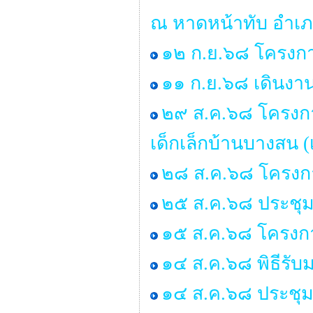
ณ หาดหน้าทับ อำเภ
๑๒ ก.ย.๖๘ โครงการ
๑๑ ก.ย.๖๘ เดินงาน
๒๙ ส.ค.๖๘ โครงการอ
เด็กเล็กบ้านบางสน
๒๘ ส.ค.๖๘ โครงกา
๒๕ ส.ค.๖๘ ประชุมสภ
๑๕ ส.ค.๖๘ โครงก
๑๔ ส.ค.๖๘ พิธีรั
๑๔ ส.ค.๖๘ ประชุม