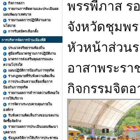
พรรพีภาส รอ
กิจการสภา
รายงานการติดตามและประเมินผล
แผนพัฒนาเทศบาล
รายงานผลการปฏิบัติงานตาม
จังหวัดชุมพ
นโยบาย
การรับสมัครเลือกตั้ง
การบริหารจัดการบ้านเมืองที่ดี
หัวหน้าส่วนร
ประมวลจริยธรรมท้องถิ่น
คู่มือหรือมาตรฐานการปฏิบัติงาน
มาตรการส่งเสริมคุณธรรมและ
อาสาพระราช
ความโปร่งใส
แผนปฏิบัติการป้องกันการทุจริต
ร่างกฎหมายที่รับฟังความคิดเห็น
การประเมินความเสี่ยงเพื่อการ
กิจกรรมจิต
ป้องกันการทุจริต
รายงานผลการสำรวจความพึงพอใจ
การให้บริการ
การจัดวางระบบควบคุมภายใน
องค์กร
รับฟังความคิดเห็นร่างขอบเขตงาน
จัดซื้อจัดจ้าง
รายงานผลการประเมินแผนพัฒนา
บุคลากร
ข้อมูลสถิติการให้บริการประชาชน