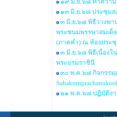
๑๙ มิ.ย.๖๘ ทำคว
๑๓ มิ.ย.๖๘ ประชุมสภ
๓ มิ.ย.๖๘ พิธีวางพ
พระชนมพรรษาสมเด็จพร
(ภาคค่ำ) ณ ห้องประช
๓ มิ.ย.๖๘ พิธีเนื่
พระบรมราชินี
๓๐ พ.ค.๖๘ กิจกรรม
Sahakornprachanukool
๒๑ พ.ค.๖๘ ปฏิบัติง