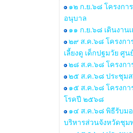
๑๒ ก.ย.๖๘ โครงการอ
อนุบาล
๑๑ ก.ย.๖๘ เดินงานเเ
๒๙ ส.ค.๖๘ โครงการอบ
เลี้ยงดู เด็กปฐมวัย 
๒๘ ส.ค.๖๘ โครงการ
๒๕ ส.ค.๖๘ ประชุมสภา 
๑๕ ส.ค.๖๘ โครงกา
โรคปี ๒๕๖๘
๑๔ ส.ค.๖๘ พิธีรับ
บริหารส่วนจังหวัดชุม