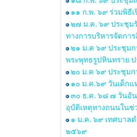
๑๘ ก.พ. ๖๙ ประชุมเ
๑๑ ก.พ. ๖๙ ร่วมพิธ
๒๗ ม.ค. ๖๙ ประชุมร
ทางการบริหารจัดการส
๒๑ ม.ค ๖๙ ประชุมก
พระพุทธรูปหินทราย 
๒๐ ม.ค ๖๙ ประชุมกา
๑๐ ม.ค.๖๙ วันเด็กแห
๓๐ ธ.ค. ๖๘ ๗ วันอั
อุบัติเหตุทางถนนในช่
๑ ม.ค. ๖๙ เทศบาลตำ
๒๕๖๙