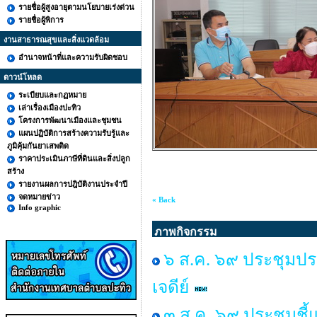
รายชื่อผู้สูงอายุตามนโยบายเร่งด่วน
รายชื่อผู้พิการ
งานสาธารณสุขและสิ่งแวดล้อม
อำนาจหน้าที่และความรับผิดชอบ
ดาวน์โหลด
ระเบียบและกฏหมาย
เล่าเรื่องเมืองปะทิว
โครงการพัฒนาเมืองและชุมชน
แผนปฏิบัติการสร้างความรับรู้และ
ภูมิคุ้มกันยาเสพติด
ราคาประเมินภาษีที่ดินและสิ่งปลูก
สร้าง
รายงานผลการปฎิบัติงานประจำปี
จดหมายข่าว
« Back
Info graphic
ภาพกิจกรรม
๖ ส.ค. ๖๙ ประชุมป
เจดีย์
๓ ส.ค. ๖๙ ประชุมชี