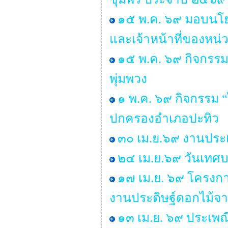
๑๕ พ.ค. ๖๙ มอบนโยบ
และเจ้าหน้าที่ของหน่
๑๕ พ.ค. ๖๙ กิจกรร
พุ่มพวง
๑ พ.ค. ๖๙ กิจกรรม 
ปกครองอำเภอปะทิว
๓๐ เม.ย.๖๙ งานประเ
๒๔ เม.ย.๖๙ วันเทศ
๑๗ เม.ย. ๖๙ โครงกา
งานประดิษฐ์ดอกไม้จา
๑๓ เม.ย. ๖๙ ประเพ