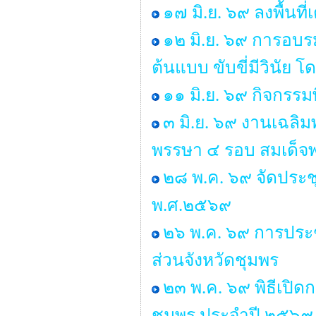
๑๗ มิ.ย. ๖๙ ลงพื้นท
๑๒ มิ.ย. ๖๙ การอบร
ต้นแบบ ขับขี่มีวินั
๑๑ มิ.ย. ๖๙ กิจกรรม
๓ มิ.ย. ๖๙ งานเฉลิ
พรรษา ๔ รอบ สมเด็จพ
๒๘ พ.ค. ๖๙ จัดประ
พ.ศ.๒๕๖๙
๒๖ พ.ค. ๖๙ การประช
ส่วนจังหวัดชุมพร
๒๓ พ.ค. ๖๙ พิธีเปิ
ชุมพร ประจำปี ๒๕๖๙