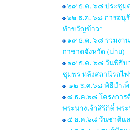
๒๙ ธ.ค. ๖๘ ประชุ
๒๒ ธ.ค. ๖๘ การอนุ
ทำขวัญข้าว”
๑๙ ธ.ค. ๖๘ ร่วมงาน
กาชาดจังหวัด (บ่าย)
๑๙ ธ.ค. ๖๘ วันพิธ
ชุมพร หลังสถานีรถไฟป
๑๒ ธ.ค.๖๘ พิธีบำเ
๘ ธ.ค.๖๘ โครงการ
พระนางเจ้าสิริกิติ์ 
๕ ธ.ค.๖๘ วันชาติแล