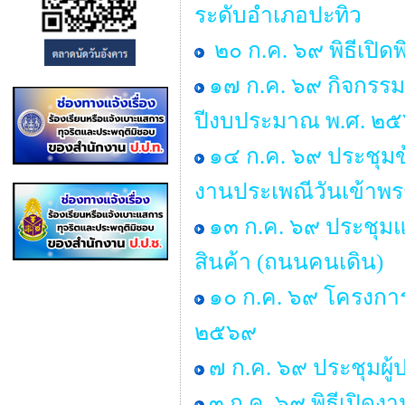
ระดับอำเภอปะทิว
๒๐ ก.ค. ๖๙ พิธีเปิด
๑๗ ก.ค. ๖๙ กิจกรรม 
ปีงบประมาณ พ.ศ. ๒
๑๔ ก.ค. ๖๙ ประชุ
งานประเพณีวันเข้าพ
๑๓ ก.ค. ๖๙ ประชุมแม
สินค้า (ถนนคนเดิน)
๑๐ ก.ค. ๖๙ โครงการ “
๒๕๖๙
๗ ก.ค. ๖๙ ประชุมผู
๓ ก.ค. ๖๙ พิธีเปิด