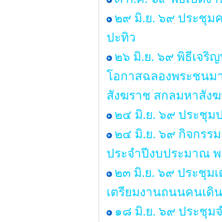
๒๙ มิ.ย. ๖๙ ประช
ปะทิว
๒๖ มิ.ย. ๖๙ พิธีเจ
โอกาสฉลองพระชนมาย
สังฆราช สกลมหาสัง
๒๔ มิ.ย. ๖๙ ประชุม
๒๔ มิ.ย. ๖๙ กิจกรร
ประจำปีงบประมาณ พ
๒๓ มิ.ย. ๖๙ ประชุ
เตรียมงานถนนคนเดิน ป
๑๘ มิ.ย. ๖๙ ประชุ