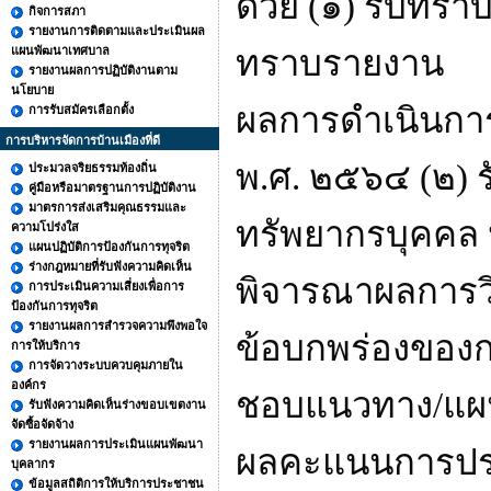
ด้วย (๑) รับทรา
กิจการสภา
รายงานการติดตามและประเมินผล
แผนพัฒนาเทศบาล
ทราบรายงาน
รายงานผลการปฏิบัติงานตาม
นโยบาย
ผลการดำเนินกา
การรับสมัครเลือกตั้ง
การบริหารจัดการบ้านเมืองที่ดี
พ.ศ. ๒๕๖๔ (๒)
ประมวลจริยธรรมท้องถิ่น
คู่มือหรือมาตรฐานการปฏิบัติงาน
มาตรการส่งเสริมคุณธรรมและ
ทรัพยากรบุคคล 
ความโปร่งใส
แผนปฏิบัติการป้องกันการทุจริต
ร่างกฎหมายที่รับฟังความคิดเห็น
พิจารณาผลการวิ
การประเมินความเสี่ยงเพื่อการ
ป้องกันการทุจริต
รายงานผลการสำรวจความพึงพอใจ
ข้อบกพร่องของก
การให้บริการ
การจัดวางระบบควบคุมภายใน
องค์กร
ชอบแนวทาง/แผ
รับฟังความคิดเห็นร่างขอบเขตงาน
จัดซื้อจัดจ้าง
รายงานผลการประเมินแผนพัฒนา
ผลคะแนนการประเ
บุคลากร
ข้อมูลสถิติการให้บริการประชาชน