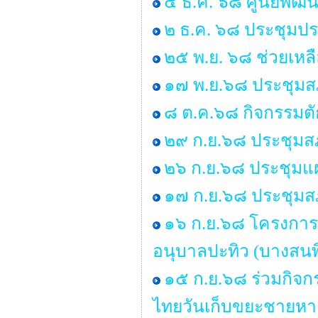
๔ ธ.ค. ๖๘ ศูนย์พัฒน
๒ ธ.ค. ๖๘ ประชุมป
๒๕ พ.ย. ๖๘ ช่วยเหลื
๑๗ พ.ย.๖๘ ประชุมสภ
๘ ต.ค.๖๘ กิจกรรมต
๒๙ ก.ย.๖๘ ประชุมสภา
๒๖ ก.ย.๖๘ ประชุมแ
๑๗ ก.ย.๖๘ ประชุมสภา
๑๖ ก.ย.๖๘ โครงการ
อนุบาลปะทิว (บางสนพิ
๑๕ ก.ย.๖๘ ร่วมกิจ
ไทยวันเก็บขยะชายหา