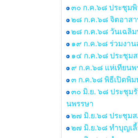
๓๐ ก.ค.๖๘ ประชุมพ
๒๘ ก.ค.๖๘ จิตอาสาพ
๒๘ ก.ค.๖๘ วันเฉลิม
๑๙ ก.ค.๖๘ ร่วมงานส
๑๔ ก.ค.๖๘ ประชุมสภา 
๙ ก.ค.๖๘ แห่เทียน
๓ ก.ค.๖๘ พิธีเปิดพิ
๓๐ มิ.ย. ๖๘ ประชุมร
นพรรษา
๒๗ มิ.ย.๖๘ ประชุมสภา
๒๗ มิ.ย.๖๘ ทำบุญเ