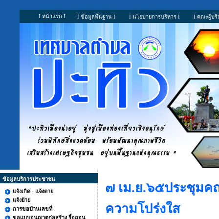
I หน้าแรก I
I ข้อมูลพื้นฐาน I
I นโยบายการบริหาร I
I คณะผู้บริ
ข้อมูลบริการประชาชน
๗ เม.ย.๖๕ประชุมค
แจ้งเกิด - แจ้งตาย
แจ้งย้าย
ความโปร่งใส
การขอบ้านเลขที่
ขอแบบอนุญาตก่อสร้าง รื้อถอน