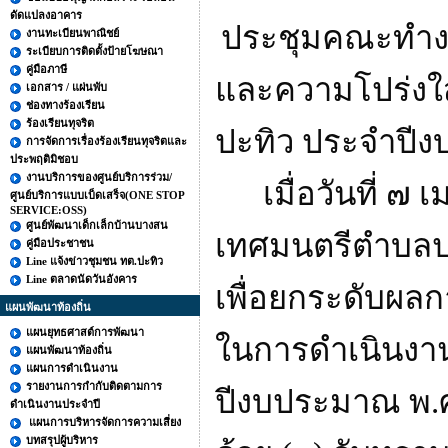
ดัดแปลงอาคาร
ประชุมคณะทำงา
งานทะเบียนพาณิชย์
ระเบียบการติดตั้งป้ายโฆษณา
คู่มือภาษี
และความโปร่ง
เอกสาร / แผ่นพับ
ช่องทางร้องเรียน
ร้องเรียนทุจริต
ปะทิว ประจำปี
การจัดการเรื่องร้องเรียนทุจริตและ
ประพฤติมิชอบ
งานบริการของศูนย์บริการร่วม/
เมื่อวันที่ ๗ 
ศูนย์บริการแบบเบ็ดเสร็จ(ONE STOP
SERVICE:OSS)
ศูนย์พัฒนาเด็กเล็กบ้านบางสน
เทศมนตรีตำบลป
คู่มือประชาชน
Line แจ้งข่าวชุมชน ทต.ปะทิว
Line ตลาดนัดวันอังคาร
เพื่อยกระดับผ
แผนพัฒนาท้องถิ่น
แผนยุทธศาสต์การพัฒนา
ในการดำเนินงา
แผนพัฒนาท้องถิ่น
แผนการดำเนินงาน
รายงานการกำกับติดตามการ
ปีงบประมาณ พ.
ดำเนินงานประจำปี
แผนการบริหารจัดการความเสี่ยง
บทสรุปผู้บริหาร