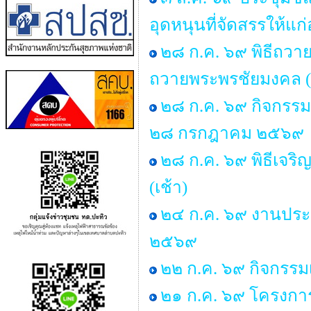
อุดหนุนที่จัดสรรให้แก
๒๘ ก.ค. ๖๙ พิธีถวาย
ถวายพระพรชัยมงคล (
๒๘ ก.ค. ๖๙ กิจกรร
๒๘ กรกฎาคม ๒๕๖๙
๒๘ ก.ค. ๖๙ พิธีเจ
(เช้า)
๒๔ ก.ค. ๖๙ งานประ
๒๕๖๙
๒๒ ก.ค. ๖๙ กิจกรรม
๒๑ ก.ค. ๖๙ โครงการพ