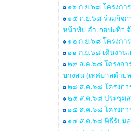
๑๖ ก.ย.๖๘ โครงการร
๑๕ ก.ย.๖๘ ร่วมกิจ
หน้าทับ อำเภอปะทิว จ
๑๒ ก.ย.๖๘ โครงการอ
๑๑ ก.ย.๖๘ เดินงานเเ
๒๙ ส.ค.๖๘ โครงการอบ
บางสน (เทศบาลตำบล
๒๘ ส.ค.๖๘ โครงการ
๒๕ ส.ค.๖๘ ประชุมสภา 
๑๕ ส.ค.๖๘ โครงกา
๑๔ ส.ค.๖๘ พิธีรับ