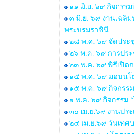
๑๑ มิ.ย. ๖๙ กิจกรรม
๓ มิ.ย. ๖๙ งานเฉลิ
พระบรมราชินี
๒๘ พ.ค. ๖๙ จัดประ
๒๖ พ.ค. ๖๙ การประช
๒๓ พ.ค. ๖๙ พิธีเปิ
๑๕ พ.ค. ๖๙ มอบนโยบ
๑๕ พ.ค. ๖๙ กิจกรรม
๑ พ.ค. ๖๙ กิจกรรม
๓๐ เม.ย.๖๙ งานประเ
๒๔ เม.ย.๖๙ วันเทศ