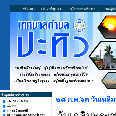
I หน้าแรก I
I ข้อมูลพื้นฐาน I
I นโยบายการบริหาร I
I คณะผู้บริ
ข้อมูลบริการประชาชน
๒๘ ก.ค.๖๓ วันเฉลิ
แจ้งเกิด - แจ้งตาย
แจ้งย้าย
การขอบ้านเลขที่
วันเฉลิมพระ
ขอแบบอนุญาตก่อสร้าง รื้อถอน