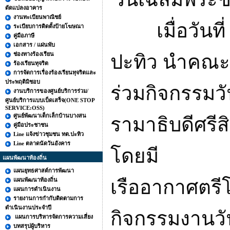
ดัดแปลงอาคาร
งานทะเบียนพาณิชย์
เมื่อวั
ระเบียบการติดตั้งป้ายโฆษณา
คู่มือภาษี
เอกสาร / แผ่นพับ
ช่องทางร้องเรียน
ปะทิว นำคณะ
ร้องเรียนทุจริต
การจัดการเรื่องร้องเรียนทุจริตและ
ประพฤติมิชอบ
ร่วมกิจกรรม
งานบริการของศูนย์บริการร่วม/
ศูนย์บริการแบบเบ็ดเสร็จ(ONE STOP
SERVICE:OSS)
ศูนย์พัฒนาเด็กเล็กบ้านบางสน
รามาธิบดีศรีส
คู่มือประชาชน
Line แจ้งข่าวชุมชน ทต.ปะทิว
Line ตลาดนัดวันอังคาร
โดยมี
แผนพัฒนาท้องถิ่น
แผนยุทธศาสต์การพัฒนา
แผนพัฒนาท้องถิ่น
เรืออากาศตรี
แผนการดำเนินงาน
รายงานการกำกับติดตามการ
ดำเนินงานประจำปี
กิจกรรมงานวั
แผนการบริหารจัดการความเสี่ยง
บทสรุปผู้บริหาร