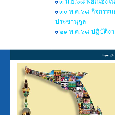
๓ มิ.ย.๖๘ พิธีเนื่
๓๐ พ.ค.๖๘ กิจกรรมอ
ประชานุกูล
๒๑ พ.ค.๖๘ ปฏิบัติง
Copyright 