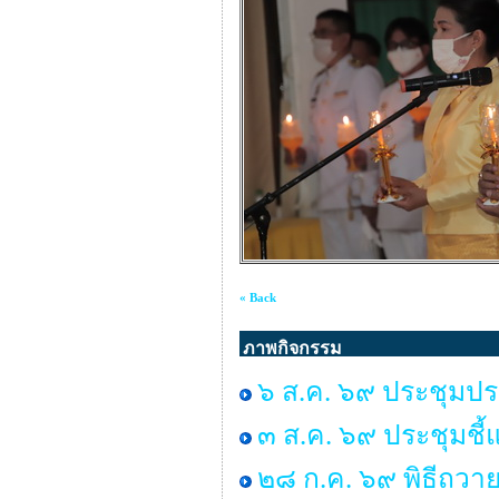
« Back
ภาพกิจกรรม
๖ ส.ค. ๖๙ ประชุมปร
๓ ส.ค. ๖๙ ประชุมชี้
๒๘ ก.ค. ๖๙ พิธีถวาย