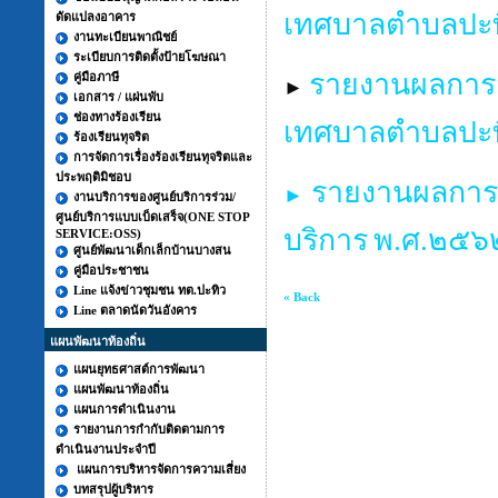
เทศบาลตำบลปะท
ดัดแปลงอาคาร
งานทะเบียนพาณิชย์
ระเบียบการติดตั้งป้ายโฆษณา
รายงานผลการ
คู่มือภาษี
►
เอกสาร / แผ่นพับ
ช่องทางร้องเรียน
เทศบาลตำบลปะท
ร้องเรียนทุจริต
การจัดการเรื่องร้องเรียนทุจริตและ
ประพฤติมิชอบ
รายงานผลการ
►
งานบริการของศูนย์บริการร่วม/
ศูนย์บริการแบบเบ็ดเสร็จ(ONE STOP
บริการ
พ.ศ.๒๕๖
SERVICE:OSS)
ศูนย์พัฒนาเด็กเล็กบ้านบางสน
คู่มือประชาชน
Line แจ้งข่าวชุมชน ทต.ปะทิว
« Back
Line ตลาดนัดวันอังคาร
แผนพัฒนาท้องถิ่น
แผนยุทธศาสต์การพัฒนา
แผนพัฒนาท้องถิ่น
แผนการดำเนินงาน
รายงานการกำกับติดตามการ
ดำเนินงานประจำปี
แผนการบริหารจัดการความเสี่ยง
บทสรุปผู้บริหาร