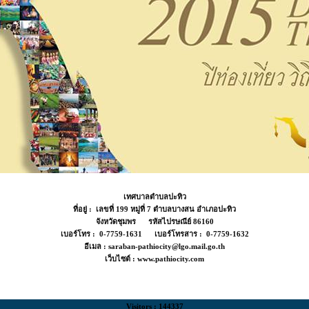
เทศบาลตำบลปะทิว
ที่อยู่ : เลขที่ 199 หมู่ที่ 7 ตำบลบางสน อำเภอปะทิว
จังหวัดชุมพร รหัสไปรษณีย์ 86160
เบอร์โทร : 0-7759-1631 เบอร์โทรสาร : 0-7759-1632
อีเมล : saraban-pathiocity@lgo.mail.go.th
เว็บไซต์ : www.pathiocity.com
Visitors : 144337