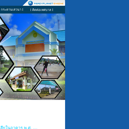
I กระดานเสวนา I
I ติดต่อเทศบาล I
สียในอาคาร พ.ศ. ....