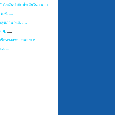
อดักไขมันบำบัดน้ำเสียในอาคาร
.ศ. ....
่อสุขภาพ พ.ศ. ….
พ.ศ
.
.....
หรือทางสาธารณะ พ.ศ. ....
ศ. ...
..