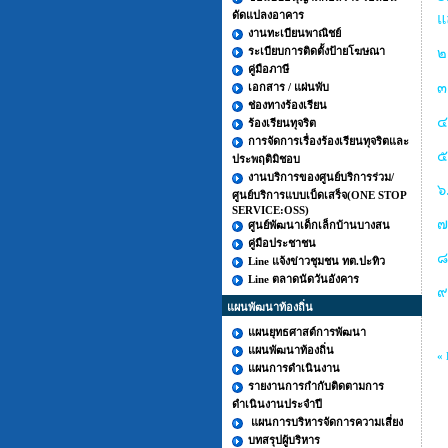
ดัดแปลงอาคาร
แ
งานทะเบียนพาณิชย์
ระเบียบการติดตั้งป้ายโฆษณา
๒
คู่มือภาษี
๓
เอกสาร / แผ่นพับ
ช่องทางร้องเรียน
๔
ร้องเรียนทุจริต
การจัดการเรื่องร้องเรียนทุจริตและ
๕
ประพฤติมิชอบ
งานบริการของศูนย์บริการร่วม/
๖
ศูนย์บริการแบบเบ็ดเสร็จ(ONE STOP
SERVICE:OSS)
๗
ศูนย์พัฒนาเด็กเล็กบ้านบางสน
คู่มือประชาชน
๘
Line แจ้งข่าวชุมชน ทต.ปะทิว
Line ตลาดนัดวันอังคาร
๙
แผนพัฒนาท้องถิ่น
แผนยุทธศาสต์การพัฒนา
แผนพัฒนาท้องถิ่น
« 
แผนการดำเนินงาน
รายงานการกำกับติดตามการ
ดำเนินงานประจำปี
แผนการบริหารจัดการความเสี่ยง
บทสรุปผู้บริหาร