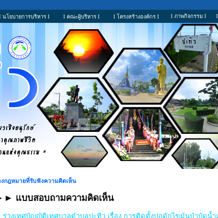
I ภาพกิจกรรม I
I นโยบายการบริหาร I
I คณะผู้บริหาร I
I โครงสร้างองค์กร I
่างกฎหมายที่รับฟังความคิดเห็น
►►
แบบสอบถามความคิดเห็น
. ร่างเทศบัญญัติเทศบาลตำบลปะทิว เรื่อง การติดตั้งบ่อดักไขมันบำบัดน้ำเ