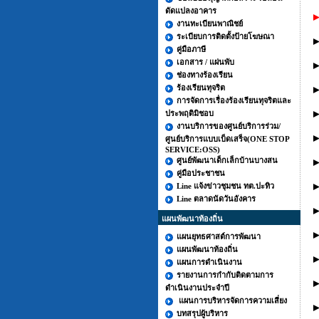
ดัดแปลงอาคาร
►
งานทะเบียนพาณิชย์
ระเบียบการติดตั้งป้ายโฆษณา
คู่มือภาษี
เอกสาร / แผ่นพับ
►
ช่องทางร้องเรียน
ร้องเรียนทุจริต
►
การจัดการเรื่องร้องเรียนทุจริตและ
►
ประพฤติมิชอบ
งานบริการของศูนย์บริการร่วม/
ศูนย์บริการแบบเบ็ดเสร็จ(ONE STOP
SERVICE:OSS)
ศูนย์พัฒนาเด็กเล็กบ้านบางสน
คู่มือประชาชน
►
Line แจ้งข่าวชุมชน ทต.ปะทิว
Line ตลาดนัดวันอังคาร
►
แผนพัฒนาท้องถิ่น
►
แผนยุทธศาสต์การพัฒนา
แผนพัฒนาท้องถิ่น
►
แผนการดำเนินงาน
รายงานการกำกับติดตามการ
►
ดำเนินงานประจำปี
แผนการบริหารจัดการความเสี่ยง
►
บทสรุปผู้บริหาร