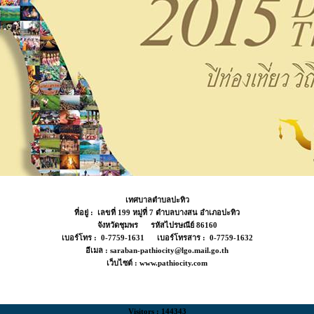
เทศบาลตำบลปะทิว
ที่อยู่ : เลขที่ 199 หมู่ที่ 7 ตำบลบางสน อำเภอปะทิว
จังหวัดชุมพร รหัสไปรษณีย์ 86160
เบอร์โทร : 0-7759-1631 เบอร์โทรสาร : 0-7759-1632
อีเมล : saraban-pathiocity@lgo.mail.go.th
เว็บไซต์ : www.pathiocity.com
Visitors : 144343