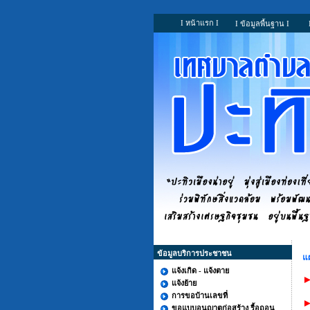
I หน้าแรก I
I ข้อมูลพื้นฐาน I
ข้อมูลบริการประชาชน
แ
แจ้งเกิด - แจ้งตาย
►
แจ้งย้าย
การขอบ้านเลขที่
►
ขอแบบอนุญาตก่อสร้าง รื้อถอน