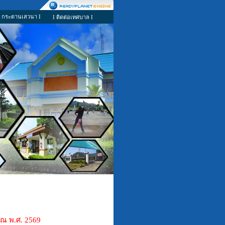
I กระดานเสวนา I
I ติดต่อเทศบาล I
ณ พ.ศ. 2569