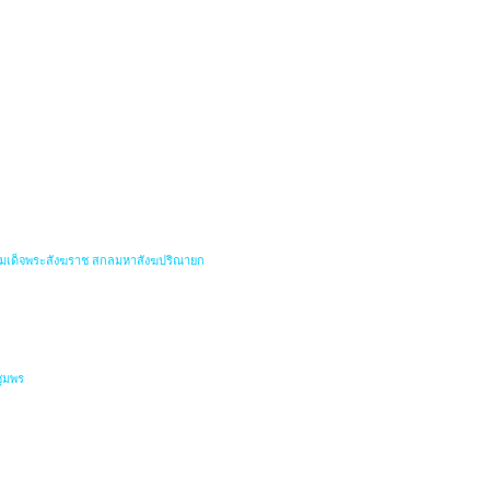
สมเด็จพระสังฆราช สกลมหาสังฆปริณายก
ชุมพร