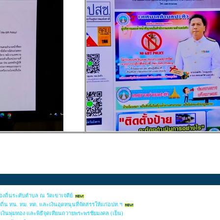
ถิ่นระดับตำบล ณ วัดเขาเจดีย์
่น ทน. ทม. ทต. และเงินอุดหนุนที่จัดสรรให้แก่อปท.ฯ
มเงินพุ่มทอง และพิธีจุดเทียนถวายพระพรชัยมงคล (เย็น)