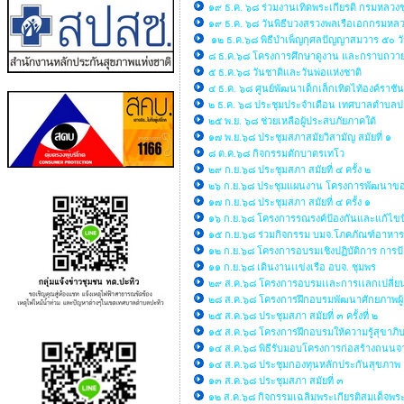
๑๙ ธ.ค. ๖๘ ร่วมงานเทิดพระเกียรติ กรมหลวงช
๑๙ ธ.ค. ๖๘ วันพิธีบวงสรวงพลเรือเอกกรมหล
๑๒ ธ.ค.๖๘ พิธีบำเพ็ญกุศลปัญญาสมวาร ๕๐ ว
๘ ธ.ค.๖๘ โครงการศึกษาดูงาน และกราบถวายบ
๕ ธ.ค.๖๘ วันชาติและวันพ่อแห่งชาติ
๔ ธ.ค. ๖๘ ศูนย์พัฒนาเด็กเล็กเทิดไท้องค์ราชั
๒ ธ.ค. ๖๘ ประชุมประจำเดือน เทศบาลตำบลป
๒๕ พ.ย. ๖๘ ช่วยเหลือผู้ประสบภัยภาคใต้
๑๗ พ.ย.๖๘ ประชุมสภาสมัยวิสามัญ สมัยที่ ๑
๘ ต.ค.๖๘ กิจกรรมตักบาตรเทโว
๒๙ ก.ย.๖๘ ประชุมสภา สมัยที่ ๔ ครั้ง ๒
๒๖ ก.ย.๖๘ ประชุมแผนงาน โครงการพัฒนาของ
๑๗ ก.ย.๖๘ ประชุมสภา สมัยที่ ๔ ครั้ง ๑
๑๖ ก.ย.๖๘ โครงการรณรงค์ป้องกันและแก้ไขปั
๑๕ ก.ย.๖๘ ร่วมกิจกรรม บมจ.โภคภัณฑ์อาหาร
๑๒ ก.ย.๖๘ โครงการอบรมเชิงปฏิบัติการ การป้
๑๑ ก.ย.๖๘ เดินงานเเข่งเรือ อบจ. ชุมพร
๒๙ ส.ค.๖๘ โครงการอบรมเเละการเเลกเปลี่ยนเรี
๒๘ ส.ค.๖๘ โครงการฝึกอบรมพัฒนาศักยภาพผู้
๒๕ ส.ค.๖๘ ประชุมสภา สมัยที่ ๓ ครั้งที่ ๒
๑๕ ส.ค.๖๘ โครงการฝึกอบรมให้ความรู้สุข
๑๔ ส.ค.๖๘ พิธีรับมอบโครงการก่อสร้างถนนจ
๑๔ ส.ค.๖๘ ประชุมกองทุนหลักประกันสุขภาพ
๑๓ ส.ค.๖๘ ประชุมสภา สมัยที่ ๓
๑๒ ส.ค.๖๘ กิจกรรมเฉลิมพระเกียรติสมเด็จพร