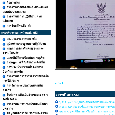
กิจการสภา
รายงานการติดตามและประเมินผล
แผนพัฒนาเทศบาล
รายงานผลการปฏิบัติงานตาม
นโยบาย
การรับสมัครเลือกตั้ง
การบริหารจัดการบ้านเมืองที่ดี
ประมวลจริยธรรมท้องถิ่น
คู่มือหรือมาตรฐานการปฏิบัติงาน
มาตรการส่งเสริมคุณธรรมและ
ความโปร่งใส
แผนปฏิบัติการป้องกันการทุจริต
ร่างกฎหมายที่รับฟังความคิดเห็น
การประเมินความเสี่ยงเพื่อการ
ป้องกันการทุจริต
รายงานผลการสำรวจความพึงพอใจ
การให้บริการ
« Back
การจัดวางระบบควบคุมภายใน
องค์กร
ภาพกิจกรรม
รับฟังความคิดเห็นร่างขอบเขตงาน
จัดซื้อจัดจ้าง
๖ ส.ค. ๖๙ ประชุมประชาคมจัดทำแผนพัฒนาท้อง
รายงานผลการประเมินแผนพัฒนา
๓ ส.ค. ๖๙ ประชุมชี้แจงคณะอนุกรรมาการท้องถิ
บุคลากร
๒๘ ก.ค. ๖๙ พิธีถวายเครื่องสักการะวางพานพุ่
ข้อมูลสถิติการให้บริการประชาชน