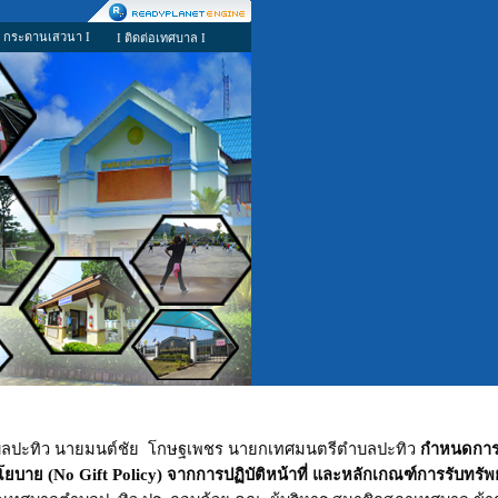
I กระดานเสวนา I
I ติดต่อเทศบาล I
ำบลปะทิว นายมนต์ชัย โกษฐเพชร นายกเทศมนตรีตำบลปะทิว
กำหนดการ
นนโยบาย
(
No Gift Policy
) จากการปฏิบัติหน้าที่ และ
หลักเกณฑ์การรับทรัพย