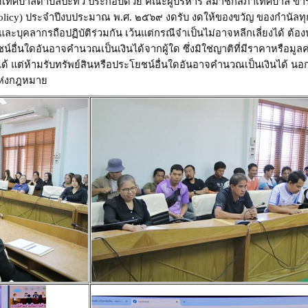
ดเทศบาลตำบลปะทิว ประกอบด้วย คณะผู้บริหาร สมาชิกสภาเทศบาล ข้
olicy
) ประจำปีงบประมาณ พ.ศ. ๒๕๖๙ งดรับ งดให้ของขวัญ ของกำนัลท
และบุคลากรถือปฏิบัติร่วมกัน
เว้นแต่กรณีจำเป็นไม่อาจหลีกเลี่ยงได้ ต้อง
ยชน์อื่นใดอันอาจคำนวณเป็นเงินได้จากผู้ใด ซึ่งมิใช่ญาติที่มีราคาหรือมูล
ได้ แต่ห้ามรับทรัพย์สินหรือประโยชน์อื่นใดอันอาจคำนวณเป็นเงินได้ น
แห่งกฎหมาย