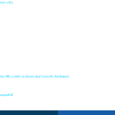
รษา (เช้า)
มราชินี (ภาคค่ำ) ณ ห้องประชุมอำเภอปะทิว จังหวัดชุมพร
อุดมศักดิ์