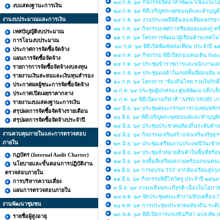
๒๘ ก.ค. ๖๙ กิจกรรมจิตอาสาพัฒนาเนื่องใ
งบแสดงฐานะการเงิน
๒๘ ก.ค. ๖๙ พิธีเจริญพระพุทธมนต์และทำบุญต
งานงบประมาณและการเงิน
๒๔ ก.ค. ๖๙ งานประเพณีพิธีฉลองเทียนพรรษ
๒๒ ก.ค. ๖๙ กิจกรรมเทศกาลชิมหอยแมลงภู่ คร
เทศบัญญัติงบประมาณ
๒๑ ก.ค. ๖๙ โครงการพัฒนาผู้เรียนด้านเทคโนโล
การโอนงบประมาณ
๒๐ ก.ค. ๖๙ พิธีเปิดพิมพ์หล่อเทียน ประจำปี 
ประกาศการจัดซื้อจัดจ้าง
๑๗ ก.ค. ๖๙ กิจกรรม พิธีเปิดถนนคนเดิน Path
แผนการจัดซื้อจัดจ้าง
๑๔ ก.ค. ๖๙ ประชุมข้าราชการและพนักงานเต
รายการการจัดซื้อจัดจ้างงบลงทุน
๑๓ ก.ค. ๖๙ ประชุมแม่ค้าในเขตพื้นที่ผ่อนผัน
รายงานเงินสะสมและเงินทุนสำรอง
๑๐ ก.ค. ๖๙ โครงการ “ท้องถิ่นไทย รวมใจภักดิ์ 
ประกาศผลผู้ชนะการจัดซื้อจัดจ้าง
๗ ก.ค. ๖๙ ประชุมผู้ปกครอง ศูนย์พัฒนาเด็กเ
ประกาศเปิดเผยราคากลาง
๓ ก.ค. ๖๙ พิธีเปิดงานกีฬาสี “APBS SPORT 
รายงานงบแสดงฐานะการเงิน
๒๙ มิ.ย. ๖๙ ประชุมคณะกรรมการกองทุนหลั
สรุปผลการจัดซื้อจัดจ้างรายเดือน
๒๖ มิ.ย. ๖๙ พิธีเจริญพระพุทธมนต์และทำบ
สรุปผลการจัดซื้อจัดจ้างประจำปี
๒๔ มิ.ย. ๖๙ ประชุมประชาคมท้องถิ่นระดับตำบล
งานควบคุมภายในและการตรวจสอบ
๒๔ มิ.ย. ๖๙ กิจกรรมเสริมสร้าง/ส่งเสริมจ
ภายใน
๒๓ มิ.ย. ๖๙ ประชุมเตรียมงานประเพณีวันเข้
๑๘ มิ.ย. ๖๙ ประชุมจำหน่ายสินค้าในพื้นที
กฏบัตร (Internal Audit Charter)
๑๗ มิ.ย. ๖๙ ลงพื้นที่เตรียมความพร้อมถนนคนเด
นโยบายและขั้นตอนการปฏิบัติงาน
๑๒ มิ.ย. ๖๙ การอบรม TSY จากห้องเรียนสู่ถน
ตรวจสอบภายใน
๑๑ มิ.ย. ๖๙ กิจกรรมพิธีไหว้ครู ประจำปี ๒๕๖
การบริหารความเสี่ยง
๓ มิ.ย. ๖๙ งานเฉลิมพระเกียรติ เนื่องในโอ
แผนการตรวจสอบภายใน
๒๘ พ.ค. ๖๙ จัดประชุมคณะทำงานขับเคลื่อน
งานพัฒนาชุมชน
๒๖ พ.ค. ๖๙ การประชุมประชาคมท้องถิ่น ระดับ
๒๓ พ.ค. ๖๙ พิธีเปิดการแข่งขันกีฬา อบจ.คั
รายชื่อผู้สูงอายุ