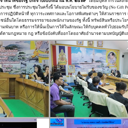
าหน้าที่ของรัฐ
ประจำปีงบประมาณ พ.ศ. ๒๕๖๙
โดยมีบุคลากรในสังกั
ระชุม ซึ่งการประชุมในครั้งนี้ ได้มอบนโยบายไม่รับของขวัญ (
No Gift P
ังการปฏิบัติหน้าที่ ทุกวาระเทศกาลและโอกาสพิเศษต่างๆ
ให้ส่วนราชการ 
โยชน์อื่นใดโดยธรรมจรรยาของพนักงานของรัฐ
ทั้งนี้ ทรัพย์สินหรือประโ
มพันบาท หรือการให้นั้นเป็นการให้ในลักษณะให้กับบุคคลทั่วไปย่อมรับ
รได้ตามกฎหมาย กฎ หรือข้อบังคับที่ออกโดยอาศัยอำนาจตามบทบัญญัติ