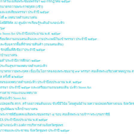
นโอกาสวันเฉลิมพระชนมพรรษา ๒๘ กรกฎาคม ๒๕๖๙
ักบาตรถวายพระราชกุศล (เช้า)
าและแห่เทียนพรรษา ประจำปี ๒๕๖๙
ั้งที่ ๑ เทศบาลตำบลบางสน
ยีดิจิทัล AI ศูนย์การเรียนรู้ระดับอำเภอปะทิว
๒๕๖๙
io Street Art ประจำปีงบประมาณ พ.ศ. ๒๕๖๙
รียมจัดงานถนนคนเดินและงานประเพณีวันเข้าพรรษา ประจำปี ๒๕๖๙
 และจับฉลากพื้นที่จำหน่ายสินค้า (ถนนคนเดิน)
รักษ์พื้นที่สีเขียว”ประจำปี ๒๕๖๙
ล็กบ้านบางสน
เกมส์”ประจำปีการศึกษา ๒๕๖๙
กประกันสุขภาพเทศบาลตำบลปะทิว
ุญตักบาตรถวายพระกุศล เนื่องในโอกาสฉลองพระชนมายุ ๙๙ พรรษา สมเด็จพระอริยวงศาคตญาณ 
 ครั้งที่ ๑/๒๕๖๙
ริยธรรมของเทศบาลตำบลปะทิว ประจำปีงบประมาณ พ.ศ. ๒๕๖๙
าพรรษา ประจำปี ๒๕๖๙ และเตรียมงานถนนคนเดิน ปะทิว Street Art
่หรือทางสาธารณะถนนเทศบาล
ินปะทิว Street Art
นปลอดภัย สกร. สร้างเยาวชนต้นแบบ ขับขี่มีวินัย โดยศูนย์อำนวยความปลอดภัยทางถนน จังหวัด
๙ ศูนย์พัฒนาเล็กบ้านบางสน
กาสพระราชพิธีมงคลเฉลิมพระชนพรรษา ๔ รอบ สมเด็จพระนางเจ้าฯ พระบรมราชินี
 ITA ประจำปีงบประมาณ พ.ศ.๒๕๖๙
อำเภอปะทิว องค์การบริหารส่วนจังหวัดชุมพร
พ เยาวชนและประชาชน จังหวัดชุมพร ประจำปี ๒๕๖๙