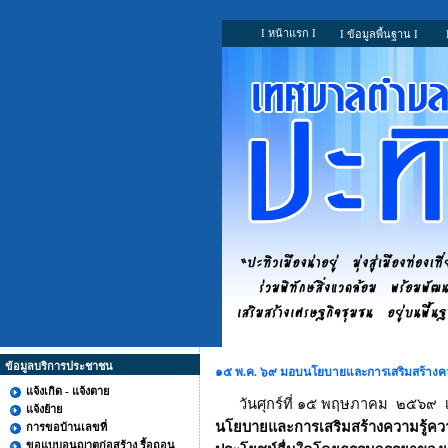
I หน้าแรก I
I ข้อมูลพื้นฐาน I
ข้อมูลบริการประชาชน
๑๕ พ.ค. ๖๙ มอบนโยบายและการเสริมสร้างความ
แจ้งเกิด - แจ้งตาย
วันศุกร์ที่ ๑๕ พฤษภาคม
๒๕๖๙
แจ้งย้าย
นโยบาย
และการเสริมสร้างความรู้ควา
การขอบ้านเลขที่
ขอแบบอนุญาตก่อสร้าง รื้อถอน