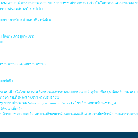
ะนางเจ้าสิริกิต์ พระบรมราชินีนาถ พระบรมราชชนนีพันปีหลวง เนื่องในโอกาสวันเฉลิมรพะชนมพร
กบ้านบางสน เทศบาลตำบลปะทิว
บลของเทศบาลตำบลปะทิว ครั้งที่ ๑
พระเจ้าอยู่หัว (เช้า)
มพร
่อเทียนพรรษาและแห่เที่ยนพรรษา
บลปะทิว
ยพระพร เนื่องในโอกาสวันเฉลิมพระชนมพรรษาสมเด็จพระนางเจ้าสุทิดา พัชรสุธาพิมลลักษณ พระบร
มพรรษา สมเด็จพระนางเจ้าฯ พระบรมราชินี
ดชุมพรพบประชาชน Sahakornprachanukool School - โรงเรียนสหกรณ์ประชานุกูล
ย์พัฒนาเด็กเล็ก
วันสิ้นพระชนของพลเรือเอก พระเจ้าพรมวงศ์เธอพระองค์เจ้าอาภากรเกียรติวงศ์ กรมหลวงชุมพรเขต