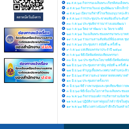
๑๒ ส.ค.๖๘ กิจกรรมเฉลิมพระเกียรติสมเด็จพร
๘ ส.ค.๖๘ กิจกรรมวันแม่ ศูนย์พัฒนาเด็กเล็
๗ ส.ค.๖๘ เปิดงานกีฬาสีโรงเรียนอนุบาลปะทิว
๑ ส.ค.๖๘ การประชุมประชาคมท้องถิ่นระดับตำ
๓๐ ก.ค.๖๘ ประชุมพิจาราณาร่างเเผนพัฒนา
๒๘ ก.ค.๖๘ จิตอาสาพัฒนา ณ วัดเขาเจดีย์
๒๘ ก.ค.๖๘ วันเฉลิมพระชนมพรรษาพระบาทสมเด็จ
๑๙ ก.ค.๖๘ ร่วมงานสานสัมพันธ์พี่น้องสจล.ชุ
๑๔ ก.ค.๖๘ ประชุมสภา สมัยที่ ๒ ครั้งที่ ๒
๙ ก.ค.๖๘ แห่เทียนพรรษาประจำปี ๒๕๖๘
๓ ก.ค.๖๘ พิธีเปิดพิมพ์หล่อเทียนพรรษา
๓๐ มิ.ย. ๖๘ ประชุมรับนโยบายพิธีเปิดพิมพ์หล
๒๗ มิ.ย.๖๘ ประชุมสภาสามัญ สมัยที่ ๒ ครั้งที่ ๑
๒๗ มิ.ย.๖๘ ทำบุญเลี้ยงพระเทศบาลตำบลปะทิว
๑๙ มิ.ย.๖๘ ทำความสะอาดตลาดสดเทศบาลตำ
๑๓ มิ.ย.๖๘ ประชุมสภาครั้งเเรก
๓ มิ.ย.๖๘ พิธีวางพานพุ่มและจุดเทียนชัยถวา
๓ มิ.ย.๖๘ พิธีเนื่องในโอกาสวันเฉลิมพระชน
๓๐ พ.ค.๖๘ กิจกรรมองค์การบริหารส่วนจังหวั
๒๑ พ.ค.๖๘ ปฏิบัติงานทาฟลูออไรด์วานิชในศูน
๑๙ พ.ค.๖๘ พิธีบวงสรวงน้อมรำลึกถึงวันคล้าย