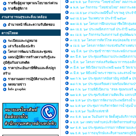
๑๕ พ.ค. ๖๙ กิจกรรม “ไทยช่วยไทย” ลดภาระลด
รายชื่อผู้สูงอายุตามนโยบายเร่งด่วน
๑ พ.ค. ๖๙ กิจกรรม “ไทยช่วยไทย” ลดภาระลด
รายชื่อผู้พิการ
๓๐ เม.ย.๖๙ งานประเพณีขึ้นถ้ำเขาพลู ประจำ
งานสาธารณสุขและสิ่งแวดล้อม
๒๔ เม.ย.๖๙ วันเทศบาล ประจำปี ๒๕๖๙
๑๗ เม.ย. ๖๙ โครงการฝึกอบรมอาชีพให้กลุ่มส
อำนาจหน้าที่และความรับผิดชอบ
๑๓ เม.ย. ๖๙ ประเพณีสงกรานต์ ประจำปี ๒๕๖
ดาวน์โหลด
๑๐ เม.ย. ๖๙ กิจกรรมวันสงกรานต์ ศูนย์พัฒนา
๓ เม.ย. ๖๙ โครงการสัตว์โรค คนปลอดภัย จาก
ระเบียบและกฏหมาย
๑ เม.ย. ๖๙ โครงการจัดการแข่งขันกีฬาเทศ
เล่าเรื่องเมืองปะทิว
๒๖ มี.ค. ๖๙ ประชุมข้าราชการและพนักงานเ
โครงการพัฒนาเมืองและชุมชน
๑๓ มี.ค. ๖๙ ประชุมเตรียมงานประเพณีสงกราน
แผนปฏิบัติการสร้างความรับรู้และ
๖ มี.ค. ๖๙ โครงการส่งเสริมพัฒนาการของเด็กเ
ภูมิคุ้มกันยาเสพติด
๓ มี.ค. ๖๙ พิธีเปิดงานประเพณี ๒๔๔ ปี วัดเขาเ
ราคาประเมินภาษีที่ดินและสิ่งปลูก
๓ มี.ค. ๖๙ พิธีแห่น้ำพระราชทาน และสรงน้ำพร
สร้าง
๒๗ ก.พ. ๖๙ ประชุมสภาสมัยสามัญ สมัยที่ ๑ ป
รายงานผลการปฎิบัติงานประจำปี
๑๘ ก.พ. ๖๙ ประชุมเตรียมความพร้อมจัดงานประ
จดหมายข่าว
Info graphic
๑๑ ก.พ. ๖๙ ร่วมพิธีเปิดงาน “สจล-ชุมพรแฟร์
๒๗ ม.ค. ๖๙ ประชุมรับฟังความคิดเห็น แลกเปล
๒๑ ม.ค ๖๙ ประชุมการจัดงานประเพณีสรงน้ำเ
๒๐ ม.ค ๖๙ ประชุมการบริหารจัดการน้ำลุ่มน้
๑๐ ม.ค.๖๙ วันเด็กแห่งชาติ
๓๐ ธ.ค. ๖๘ ๗ วันอันตราย จัดตั้งศูนย์บริกา
๑ ม.ค. ๖๙ เทศบาลตำบลปะทิวจัดกิจกรรมทำบุญ
๒๙ ธ.ค. ๖๘ ประชุมคณะกรรมการติดตามและ
๒๒ ธ.ค. ๖๘ การอนุรักษ์และสืบสานมรดกภูมิ