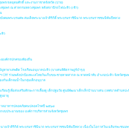
ุมพรเขตอุดมศักดิ์ และงานกาชาดจังหวัด (บ่าย)
วงชุมพร ณ ศาลกรมหลวงชุมพร หลังสถานีรถไฟปะทิว (เช้า)
ัน
ังคมพระบรมศพ สมเด็จพระนางเจ้าสิริกิติ์ พระบรมราชินีนาถ พระบรมราชชนนีพันปีหลวง
น
ะทิว
องค์กรปกครองท้องถิ่น
ญหายาเสพติด โรงเรียนอนุบาลปะทิว (บางสนพิพิธราษฎร์บำรุง)
ฯ CPF ร่วมพลังปกป้องทะเลไทยวันเก็บขยะชายหาดสากล ณ หาดหน้าทับ อำเภอปะทิว จังหวัดชุม
องกันเด็กจมน้ำในกลุ่มเด็กอนุบาล
ยนรู้เพื่อส่งเสริมทักษะการเลี้ยงดู เด็กปฐมวัย ศูนย์พัฒนาเด็กเล็กบ้านบางสน (เทศบาลตำบลปะท
สูงอายุ
าภิบาลอาหารปลอดภัยคนปลอดโรคปี ๒๕๖๘
ากงบประมาณของ องค์การบริหารส่วนจังหวัดชุมพร
ะนางเจ้าสิริกิต์ พระบรมราชินีนาถ พระบรมราชชนนีพันปีหลวง เนื่องในโอกาสวันเฉลิมรพะชนมพร