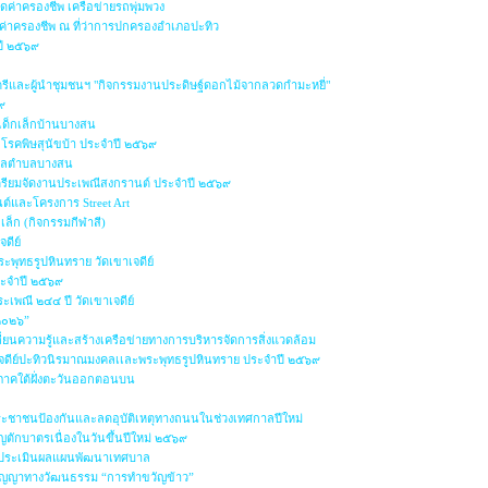
ค่าครองชีพ เครือข่ายรถพุ่มพวง
ค่าครองชีพ ณ ที่ว่าการปกครองอำเภอปะทิว
ปี ๒๕๖๙
ตรีและผู้นำชุมชนฯ "กิจกรรมงานประดิษฐ์ดอกไม้จากลวดกำมะหยี่"
๙
เด็กเล็กบ้านบางสน
โรคพิษสุนัขบ้า ประจำปี ๒๕๖๙
บาลตำบลบางสน
ตรียมจัดงานประเพณีสงกรานต์ ประจำปี ๒๕๖๙
ต์และโครงการ Street Art
ล็ก (กิจกรรมกีฬาสี)
จดีย์
ะพุทธรูปหินทราย วัดเขาเจดีย์
ระจำปี ๒๕๖๙
เพณี ๒๔๔ ปี วัดเขาเจดีย์
 ๒๐๒๖”
ี่ยนความรู้และสร้างเครือข่ายทางการบริหารจัดการสิ่งแวดล้อม
จดีย์ปะทิวนิรมาณมงคลเเละพระพุทธรูปหินทราย ประจำปี ๒๕๖๙
ำภาคใต้ฝั่งตะวันออกตอนบน
รประชาชนป้องกันและลดอุบัติเหตุทางถนนในช่วงเทศกาลปีใหม่
ตักบาตรเนื่องในวันขึ้นปีใหม่ ๒๕๖๙
ประเมินผลแผนพัฒนาเทศบาล
ปัญญาทางวัฒนธรรม “การทำขวัญข้าว”