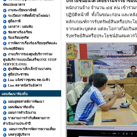
ประโยชน์อื่นใดโดยธรรมจรรยาของเจ้
ดัดแปลงอาคาร
พนักงานจ้าง จำนวน ๔๕ คน เข้าร่วมป
งานทะเบียนพาณิชย์
ปฏิบัติหน้าที่ ทั้งในขณะก่อน และหล
ระเบียบการติดตั้งป้ายโฆษณา
คู่มือภาษี
หลักเกณฑ์การรับทรัพย์สินหรือประ
เอกสาร / แผ่นพับ
จากแต่ละบุคคล แต่ละโอกาสไม่เกินสา
ช่องทางร้องเรียน
รับทรัพย์สินหรือประโยชน์อันสมคว
ร้องเรียนทุจริต
การจัดการเรื่องร้องเรียนทุจริตและ
ประพฤติมิชอบ
งานบริการของศูนย์บริการร่วม/
ศูนย์บริการแบบเบ็ดเสร็จ(ONE STOP
SERVICE:OSS)
ศูนย์พัฒนาเด็กเล็กบ้านบางสน
คู่มือประชาชน
Line แจ้งข่าวชุมชน ทต.ปะทิว
Line ตลาดนัดวันอังคาร
แผนพัฒนาท้องถิ่น
แผนยุทธศาสต์การพัฒนา
แผนพัฒนาท้องถิ่น
แผนการดำเนินงาน
รายงานการกำกับติดตามการ
ดำเนินงานประจำปี
แผนการบริหารจัดการความเสี่ยง
บทสรุปผู้บริหาร