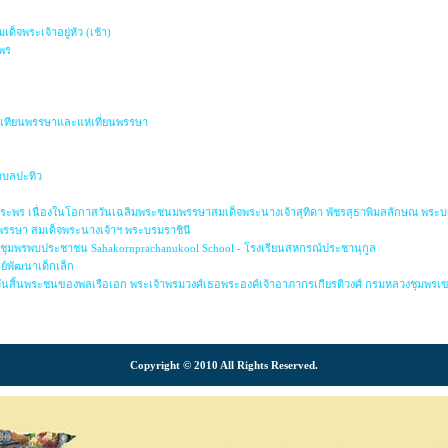
พระเจ้าอยู่หัว (เช้า)
มพร
่อเทียนพรรษาและแห่เที่ยนพรรษา
บลปะทิว
ยพระพร เนื่องในโอกาสวันเฉลิมพระชนมพรรษาสมเด็จพระนางเจ้าสุทิดา พัชรสุธาพิมลลักษณ พระบร
มพรรษา สมเด็จพระนางเจ้าฯ พระบรมราชินี
ดชุมพรพบประชาชน Sahakornprachanukool School - โรงเรียนสหกรณ์ประชานุกูล
ย์พัฒนาเด็กเล็ก
วันสิ้นพระชนของพลเรือเอก พระเจ้าพรมวงศ์เธอพระองค์เจ้าอาภากรเกียรติวงศ์ กรมหลวงชุมพรเขต
Copyright © 2010 All Rights Reserved.