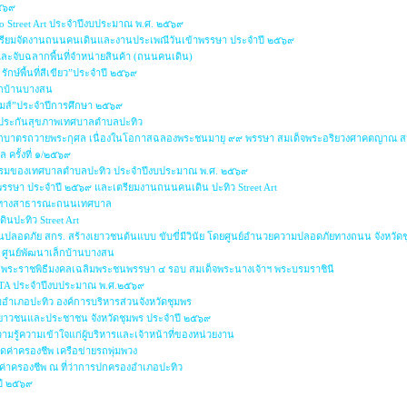
๒๕๖๙
io Street Art ประจำปีงบประมาณ พ.ศ. ๒๕๖๙
รียมจัดงานถนนคนเดินและงานประเพณีวันเข้าพรรษา ประจำปี ๒๕๖๙
 และจับฉลากพื้นที่จำหน่ายสินค้า (ถนนคนเดิน)
รักษ์พื้นที่สีเขียว”ประจำปี ๒๕๖๙
ล็กบ้านบางสน
เกมส์”ประจำปีการศึกษา ๒๕๖๙
กประกันสุขภาพเทศบาลตำบลปะทิว
ุญตักบาตรถวายพระกุศล เนื่องในโอกาสฉลองพระชนมายุ ๙๙ พรรษา สมเด็จพระอริยวงศาคตญาณ 
 ครั้งที่ ๑/๒๕๖๙
ริยธรรมของเทศบาลตำบลปะทิว ประจำปีงบประมาณ พ.ศ. ๒๕๖๙
าพรรษา ประจำปี ๒๕๖๙ และเตรียมงานถนนคนเดิน ปะทิว Street Art
่หรือทางสาธารณะถนนเทศบาล
ินปะทิว Street Art
นปลอดภัย สกร. สร้างเยาวชนต้นแบบ ขับขี่มีวินัย โดยศูนย์อำนวยความปลอดภัยทางถนน จังหวัด
๙ ศูนย์พัฒนาเล็กบ้านบางสน
กาสพระราชพิธีมงคลเฉลิมพระชนพรรษา ๔ รอบ สมเด็จพระนางเจ้าฯ พระบรมราชินี
 ITA ประจำปีงบประมาณ พ.ศ.๒๕๖๙
อำเภอปะทิว องค์การบริหารส่วนจังหวัดชุมพร
พ เยาวชนและประชาชน จังหวัดชุมพร ประจำปี ๒๕๖๙
ู้ความเข้าใจแก่ผู้บริหารและเจ้าหน้าที่ของหน่วยงาน
ค่าครองชีพ เครือข่ายรถพุ่มพวง
ค่าครองชีพ ณ ที่ว่าการปกครองอำเภอปะทิว
ปี ๒๕๖๙