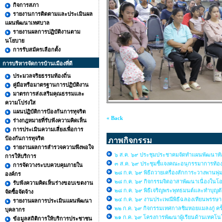
กิจการสภา
รายงานการติดตามและประเมินผล
แผนพัฒนาเทศบาล
รายงานผลการปฏิบัติงานตาม
นโยบาย
การรับสมัครเลือกตั้ง
การบริหารจัดการบ้านเมืองที่ดี
ประมวลจริยธรรมท้องถิ่น
คู่มือหรือมาตรฐานการปฏิบัติงาน
มาตรการส่งเสริมคุณธรรมและ
ความโปร่งใส
แผนปฏิบัติการป้องกันการทุจริต
« Back
ร่างกฎหมายที่รับฟังความคิดเห็น
การประเมินความเสี่ยงเพื่อการ
ป้องกันการทุจริต
ภาพกิจกรรม
รายงานผลการสำรวจความพึงพอใจ
๖ ส.ค. ๖๙ ประชุมประชาคมจัดทำแผนพัฒนาท้อง
การให้บริการ
๓ ส.ค. ๖๙ ประชุมชี้แจงคณะอนุกรรมาการท้องถิ
การจัดวางระบบควบคุมภายใน
๒๘ ก.ค. ๖๙ พิธีถวายเครื่องสักการะวางพานพุ่
องค์กร
๒๘ ก.ค. ๖๙ กิจกรรมจิตอาสาพัฒนาเนื่องใ
รับฟังความคิดเห็นร่างขอบเขตงาน
๒๘ ก.ค. ๖๙ พิธีเจริญพระพุทธมนต์และทำบุญต
จัดซื้อจัดจ้าง
๒๔ ก.ค. ๖๙ งานประเพณีพิธีฉลองเทียนพรรษ
รายงานผลการประเมินแผนพัฒนา
๒๒ ก.ค. ๖๙ กิจกรรมเทศกาลชิมหอยแมลงภู่ คร
บุคลากร
๒๑ ก.ค. ๖๙ โครงการพัฒนาผู้เรียนด้านเทคโนโล
ข้อมูลสถิติการให้บริการประชาชน