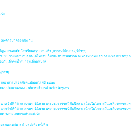
น
ะทิว
องค์กรปกครองท้องถิ่น
ญหายาเสพติด โรงเรียนอนุบาลปะทิว (บางสนพิพิธราษฎร์บำรุง)
ฯ CPF ร่วมพลังปกป้องทะเลไทยวันเก็บขยะชายหาดสากล ณ หาดหน้าทับ อำเภอปะทิว จังหวัดชุม
องกันเด็กจมน้ำในกลุ่มเด็กอนุบาล
สูงอายุ
าภิบาลอาหารปลอดภัยคนปลอดโรคปี ๒๕๖๘
ากงบประมาณของ องค์การบริหารส่วนจังหวัดชุมพร
ะนางเจ้าสิริกิต์ พระบรมราชินีนาถ พระบรมราชชนนีพันปีหลวง เนื่องในโอกาสวันเฉลิมรพะชนมพร
ะนางเจ้าสิริกิต์ พระบรมราชินีนาถ พระบรมราชชนนีพันปีหลวง เนื่องในโอกาสวันเฉลิมรพะชนมพร
กบ้านบางสน เทศบาลตำบลปะทิว
บลของเทศบาลตำบลปะทิว ครั้งที่ ๑