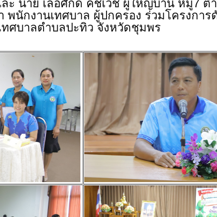
ะ นาย เลอศักดิ์ คชเวช ผู้ใหญ่บ้าน หมู่7 
 พนักงานเทศบาล ผู้ปกครอง ร่วมโครงการด
เทศบาลตำบลปะทิว จังหวัดชุมพร