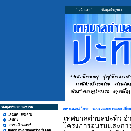
I หน้าแรก I
I ข้อมูลพื้นฐาน I
ข้อมูลบริการประชาชน
๒๙ ส.ค.๖๘ โครงการอบรมเเละการเเลกเปลี่ยนเรี
แจ้งเกิด - แจ้งตาย
เทศบาลตำบลปะทิว อำเ
แจ้งย้าย
โครงการอบรมเเละการเเล
การขอบ้านเลขที่
ขอแบบอนุญาตก่อสร้าง รื้อถอน