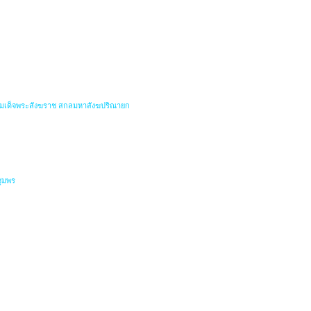
สมเด็จพระสังฆราช สกลมหาสังฆปริณายก
ชุมพร