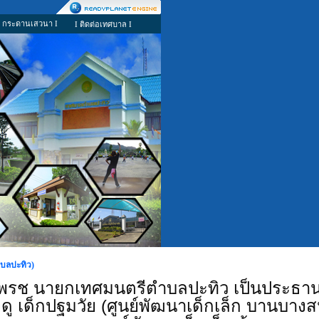
I กระดานเสวนา I
I ติดต่อเทศบาล I
ำบลปะทิว)
เพรช นายกเทศมนตรีตำบลปะทิว เป็นประธาน
งดู เด็กปฐมวัย (ศูนย์พัฒนาเด็กเล็ก บานบาง