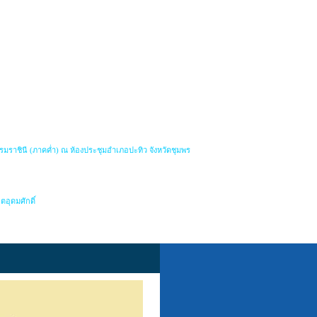
มราชินี (ภาคค่ำ) ณ ห้องประชุมอำเภอปะทิว จังหวัดชุมพร
อุดมศักดิ์