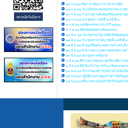
๒๘ ก.ค.๖๘ จิตอาสาพัฒนา ณ วัดเขาเจดีย์
๒๘ ก.ค.๖๘ วันเฉลิมพระชนมพรรษาพระบาทสมเด็จ
๑๙ ก.ค.๖๘ ร่วมงานสานสัมพันธ์พี่น้องสจล.ชุ
๑๔ ก.ค.๖๘ ประชุมสภา สมัยที่ ๒ ครั้งที่ ๒
๙ ก.ค.๖๘ แห่เทียนพรรษาประจำปี ๒๕๖๘
๓ ก.ค.๖๘ พิธีเปิดพิมพ์หล่อเทียนพรรษา
๓๐ มิ.ย. ๖๘ ประชุมรับนโยบายพิธีเปิดพิมพ์หล
๒๗ มิ.ย.๖๘ ประชุมสภาสามัญ สมัยที่ ๒ ครั้งที่ ๑
๒๗ มิ.ย.๖๘ ทำบุญเลี้ยงพระเทศบาลตำบลปะทิว
๑๙ มิ.ย.๖๘ ทำความสะอาดตลาดสดเทศบาลตำ
๑๓ มิ.ย.๖๘ ประชุมสภาครั้งเเรก
๓ มิ.ย.๖๘ พิธีวางพานพุ่มและจุดเทียนชัยถวา
๓ มิ.ย.๖๘ พิธีเนื่องในโอกาสวันเฉลิมพระชน
๓๐ พ.ค.๖๘ กิจกรรมองค์การบริหารส่วนจังหวั
๒๑ พ.ค.๖๘ ปฏิบัติงานทาฟลูออไรด์วานิชในศูน
๑๙ พ.ค.๖๘ พิธีบวงสรวงน้อมรำลึกถึงวันคล้าย