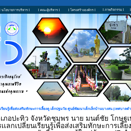
I ภาพกิจกรรม I
I นโยบายการบริหาร I
I คณะผู้บริหาร I
I โครงสร้างองค์กร I
ยนรู้เพื่อส่งเสริมทักษะการเลี้ยงดู เด็กปฐมวัย ศูนย์พัฒนาเด็กเล็กบ้านบางสน (เทศบาลต
ภอปะทิว จังหวัดชุมพร นาย มนต์ชัย โกษฐ
กเปลี่ยนเรียนรู้เพื่อส่งเสริมทักษะการเลี้ย