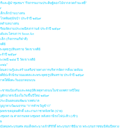
ตรีและผู้นำชุมชนฯ "กิจกรรมงานประดิษฐ์ดอกไม้จากลวดกำมะหยี่"
๙
เด็กเล็กบ้านบางสน
โรคพิษสุนัขบ้า ประจำปี ๒๕๖๙
บาลตำบลบางสน
ตรียมจัดงานประเพณีสงกรานต์ ประจำปี ๒๕๖๙
ต์และโครงการ Street Art
ล็ก (กิจกรรมกีฬาสี)
จดีย์
ะพุทธรูปหินทราย วัดเขาเจดีย์
ระจำปี ๒๕๖๙
เพณี ๒๔๔ ปี วัดเขาเจดีย์
 ๒๐๒๖”
ี่ยนความรู้และสร้างเครือข่ายทางการบริหารจัดการสิ่งแวดล้อม
จดีย์ปะทิวนิรมาณมงคลเเละพระพุทธรูปหินทราย ประจำปี ๒๕๖๙
ำภาคใต้ฝั่งตะวันออกตอนบน
รประชาชนป้องกันและลดอุบัติเหตุทางถนนในช่วงเทศกาลปีใหม่
ตักบาตรเนื่องในวันขึ้นปีใหม่ ๒๕๖๙
ประเมินผลแผนพัฒนาเทศบาล
ปัญญาทางวัฒนธรรม “การทำขวัญข้าว”
ุมพรเขตอุดมศักดิ์ และงานกาชาดจังหวัด (บ่าย)
วงชุมพร ณ ศาลกรมหลวงชุมพร หลังสถานีรถไฟปะทิว (เช้า)
ัน
ังคมพระบรมศพ สมเด็จพระนางเจ้าสิริกิติ์ พระบรมราชินีนาถ พระบรมราชชนนีพันปีหลวง