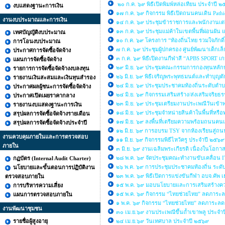
๒๐ ก.ค. ๖๙ พิธีเปิดพิมพ์หล่อเทียน ประจำปี 
งบแสดงฐานะการเงิน
๑๗ ก.ค. ๖๙ กิจกรรม พิธีเปิดถนนคนเดิน Path
งานงบประมาณและการเงิน
๑๔ ก.ค. ๖๙ ประชุมข้าราชการและพนักงานเต
๑๓ ก.ค. ๖๙ ประชุมแม่ค้าในเขตพื้นที่ผ่อนผัน
เทศบัญญัติงบประมาณ
๑๐ ก.ค. ๖๙ โครงการ “ท้องถิ่นไทย รวมใจภักดิ์ 
การโอนงบประมาณ
๗ ก.ค. ๖๙ ประชุมผู้ปกครอง ศูนย์พัฒนาเด็กเ
ประกาศการจัดซื้อจัดจ้าง
๓ ก.ค. ๖๙ พิธีเปิดงานกีฬาสี “APBS SPORT 
แผนการจัดซื้อจัดจ้าง
๒๙ มิ.ย. ๖๙ ประชุมคณะกรรมการกองทุนหลั
รายการการจัดซื้อจัดจ้างงบลงทุน
๒๖ มิ.ย. ๖๙ พิธีเจริญพระพุทธมนต์และทำบ
รายงานเงินสะสมและเงินทุนสำรอง
๒๔ มิ.ย. ๖๙ ประชุมประชาคมท้องถิ่นระดับตำบล
ประกาศผลผู้ชนะการจัดซื้อจัดจ้าง
๒๔ มิ.ย. ๖๙ กิจกรรมเสริมสร้าง/ส่งเสริมจ
ประกาศเปิดเผยราคากลาง
๒๓ มิ.ย. ๖๙ ประชุมเตรียมงานประเพณีวันเข้
รายงานงบแสดงฐานะการเงิน
๑๘ มิ.ย. ๖๙ ประชุมจำหน่ายสินค้าในพื้นที
สรุปผลการจัดซื้อจัดจ้างรายเดือน
๑๗ มิ.ย. ๖๙ ลงพื้นที่เตรียมความพร้อมถนนคนเด
สรุปผลการจัดซื้อจัดจ้างประจำปี
๑๒ มิ.ย. ๖๙ การอบรม TSY จากห้องเรียนสู่ถน
งานควบคุมภายในและการตรวจสอบ
๑๑ มิ.ย. ๖๙ กิจกรรมพิธีไหว้ครู ประจำปี ๒๕๖
ภายใน
๓ มิ.ย. ๖๙ งานเฉลิมพระเกียรติ เนื่องในโอ
๒๘ พ.ค. ๖๙ จัดประชุมคณะทำงานขับเคลื่อน
กฏบัตร (Internal Audit Charter)
๒๖ พ.ค. ๖๙ การประชุมประชาคมท้องถิ่น ระดับ
นโยบายและขั้นตอนการปฏิบัติงาน
๒๓ พ.ค. ๖๙ พิธีเปิดการแข่งขันกีฬา อบจ.คั
ตรวจสอบภายใน
๑๕ พ.ค. ๖๙ มอบนโยบายและการเสริมสร้างความร
การบริหารความเสี่ยง
๑๕ พ.ค. ๖๙ กิจกรรม “ไทยช่วยไทย” ลดภาระลด
แผนการตรวจสอบภายใน
๑ พ.ค. ๖๙ กิจกรรม “ไทยช่วยไทย” ลดภาระลด
งานพัฒนาชุมชน
๓๐ เม.ย.๖๙ งานประเพณีขึ้นถ้ำเขาพลู ประจำ
รายชื่อผู้สูงอายุ
๒๔ เม.ย.๖๙ วันเทศบาล ประจำปี ๒๕๖๙