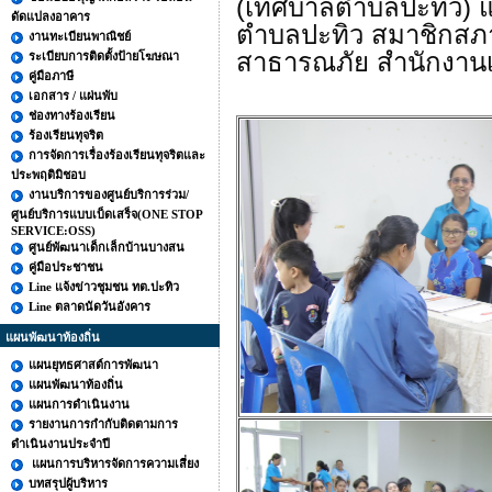
(เทศบาลตำบลปะทิว) แล
ดัดแปลงอาคาร
ตำบลปะทิว
สมาชิกสภา
งานทะเบียนพาณิชย์
สาธารณภัย สำนักงาน
ระเบียบการติดตั้งป้ายโฆษณา
คู่มือภาษี
เอกสาร / แผ่นพับ
ช่องทางร้องเรียน
ร้องเรียนทุจริต
การจัดการเรื่องร้องเรียนทุจริตและ
ประพฤติมิชอบ
งานบริการของศูนย์บริการร่วม/
ศูนย์บริการแบบเบ็ดเสร็จ(ONE STOP
SERVICE:OSS)
ศูนย์พัฒนาเด็กเล็กบ้านบางสน
คู่มือประชาชน
Line แจ้งข่าวชุมชน ทต.ปะทิว
Line ตลาดนัดวันอังคาร
แผนพัฒนาท้องถิ่น
แผนยุทธศาสต์การพัฒนา
แผนพัฒนาท้องถิ่น
แผนการดำเนินงาน
รายงานการกำกับติดตามการ
ดำเนินงานประจำปี
แผนการบริหารจัดการความเสี่ยง
บทสรุปผู้บริหาร