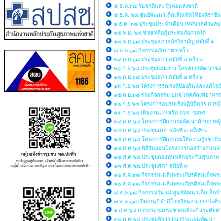
๕ ธ.ค.๖๘ วันชาติและวันพ่อแห่งชาติ
๔ ธ.ค. ๖๘ ศูนย์พัฒนาเด็กเล็กเทิดไท้องค์ราชั
๒ ธ.ค. ๖๘ ประชุมประจำเดือน เทศบาลตำบลป
๒๕ พ.ย. ๖๘ ช่วยเหลือผู้ประสบภัยภาคใต้
๑๗ พ.ย.๖๘ ประชุมสภาสมัยวิสามัญ สมัยที่ ๑
๘ ต.ค.๖๘ กิจกรรมตักบาตรเทโว
๒๙ ก.ย.๖๘ ประชุมสภา สมัยที่ ๔ ครั้ง ๒
๒๖ ก.ย.๖๘ ประชุมแผนงาน โครงการพัฒนาของ
๑๗ ก.ย.๖๘ ประชุมสภา สมัยที่ ๔ ครั้ง ๑
๑๖ ก.ย.๖๘ โครงการรณรงค์ป้องกันและแก้ไขปั
๑๕ ก.ย.๖๘ ร่วมกิจกรรม บมจ.โภคภัณฑ์อาหาร
๑๒ ก.ย.๖๘ โครงการอบรมเชิงปฏิบัติการ การป้
๑๑ ก.ย.๖๘ เดินงานเเข่งเรือ อบจ. ชุมพร
๒๘ ส.ค.๖๘ โครงการฝึกอบรมพัฒนาศักยภาพผู้
๒๕ ส.ค.๖๘ ประชุมสภา สมัยที่ ๓ ครั้งที่ ๒
๑๕ ส.ค.๖๘ โครงการฝึกอบรมให้ความรู้สุข
๑๔ ส.ค.๖๘ พิธีรับมอบโครงการก่อสร้างถนนจ
๑๔ ส.ค.๖๘ ประชุมกองทุนหลักประกันสุขภาพ
๑๓ ส.ค.๖๘ ประชุมสภา สมัยที่ ๓
๑๒ ส.ค.๖๘ กิจกรรมเฉลิมพระเกียรติสมเด็จพร
๑๒ ส.ค.๖๘ กิจกรรมเฉลิมพระเกียรติสมเด็จพร
๘ ส.ค.๖๘ กิจกรรมวันแม่ ศูนย์พัฒนาเด็กเล็
๗ ส.ค.๖๘ เปิดงานกีฬาสีโรงเรียนอนุบาลปะทิว
๑ ส.ค.๖๘ การประชุมประชาคมท้องถิ่นระดับตำ
๓๐ ก.ค.๖๘ ประชุมพิจาราณาร่างเเผนพัฒนา