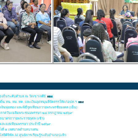
ถิ่นระดับตำบล ณ วัดเขาเจดีย์
่น ทน. ทม. ทต. และเงินอุดหนุนที่จัดสรรให้แก่อปท.ฯ
มเงินพุ่มทอง และพิธีจุดเทียนถวายพระพรชัยมงคล (เย็น)
นโอกาสวันเฉลิมพระชนมพรรษา ๒๘ กรกฎาคม ๒๕๖๙
ักบาตรถวายพระราชกุศล (เช้า)
าและแห่เทียนพรรษา ประจำปี ๒๕๖๙
ั้งที่ ๑ เทศบาลตำบลบางสน
ยีดิจิทัล AI ศูนย์การเรียนรู้ระดับอำเภอปะทิว