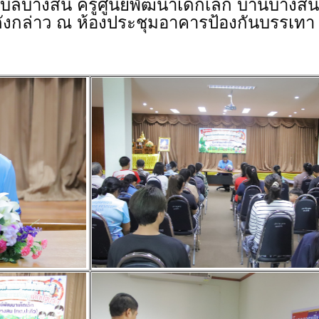
ตำบลบางสน ครูศูนย์พัฒนาเด็กเล็ก บ้านบาง
ังกล่าว ณ ห้องประชุมอาคารป้องกันบรรเทา