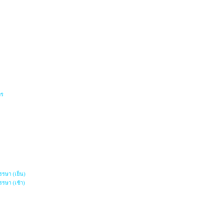
พร
รษา (เย็น)
รษา (เช้า)