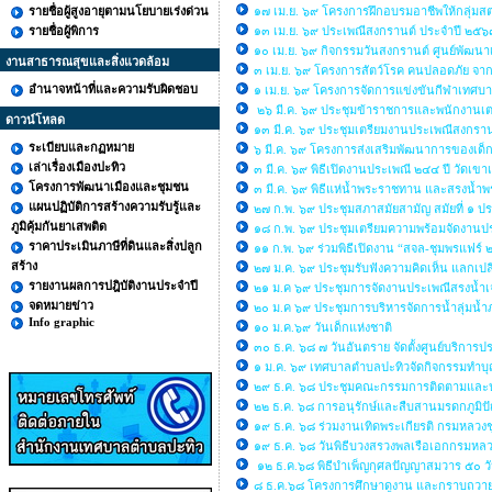
รายชื่อผู้สูงอายุตามนโยบายเร่งด่วน
๑๗ เม.ย. ๖๙ โครงการฝึกอบรมอาชีพให้กลุ่มส
รายชื่อผู้พิการ
๑๓ เม.ย. ๖๙ ประเพณีสงกรานต์ ประจำปี ๒๕๖
๑๐ เม.ย. ๖๙ กิจกรรมวันสงกรานต์ ศูนย์พัฒนา
งานสาธารณสุขและสิ่งแวดล้อม
๓ เม.ย. ๖๙ โครงการสัตว์โรค คนปลอดภัย จาก
อำนาจหน้าที่และความรับผิดชอบ
๑ เม.ย. ๖๙ โครงการจัดการแข่งขันกีฬาเทศ
๒๖ มี.ค. ๖๙ ประชุมข้าราชการและพนักงานเ
ดาวน์โหลด
๑๓ มี.ค. ๖๙ ประชุมเตรียมงานประเพณีสงกราน
ระเบียบและกฏหมาย
๖ มี.ค. ๖๙ โครงการส่งเสริมพัฒนาการของเด็กเ
เล่าเรื่องเมืองปะทิว
๓ มี.ค. ๖๙ พิธีเปิดงานประเพณี ๒๔๔ ปี วัดเขาเ
โครงการพัฒนาเมืองและชุมชน
๓ มี.ค. ๖๙ พิธีแห่น้ำพระราชทาน และสรงน้ำพร
แผนปฏิบัติการสร้างความรับรู้และ
๒๗ ก.พ. ๖๙ ประชุมสภาสมัยสามัญ สมัยที่ ๑ ป
ภูมิคุ้มกันยาเสพติด
๑๘ ก.พ. ๖๙ ประชุมเตรียมความพร้อมจัดงานประ
ราคาประเมินภาษีที่ดินและสิ่งปลูก
๑๑ ก.พ. ๖๙ ร่วมพิธีเปิดงาน “สจล-ชุมพรแฟร์
สร้าง
๒๗ ม.ค. ๖๙ ประชุมรับฟังความคิดเห็น แลกเปล
รายงานผลการปฎิบัติงานประจำปี
๒๑ ม.ค ๖๙ ประชุมการจัดงานประเพณีสรงน้ำเ
จดหมายข่าว
๒๐ ม.ค ๖๙ ประชุมการบริหารจัดการน้ำลุ่มน้
Info graphic
๑๐ ม.ค.๖๙ วันเด็กแห่งชาติ
๓๐ ธ.ค. ๖๘ ๗ วันอันตราย จัดตั้งศูนย์บริกา
๑ ม.ค. ๖๙ เทศบาลตำบลปะทิวจัดกิจกรรมทำบุญ
๒๙ ธ.ค. ๖๘ ประชุมคณะกรรมการติดตามและ
๒๒ ธ.ค. ๖๘ การอนุรักษ์และสืบสานมรดกภูมิ
๑๙ ธ.ค. ๖๘ ร่วมงานเทิดพระเกียรติ กรมหลวงช
๑๙ ธ.ค. ๖๘ วันพิธีบวงสรวงพลเรือเอกกรมหล
๑๒ ธ.ค.๖๘ พิธีบำเพ็ญกุศลปัญญาสมวาร ๕๐ ว
๘ ธ.ค.๖๘ โครงการศึกษาดูงาน และกราบถวายบ