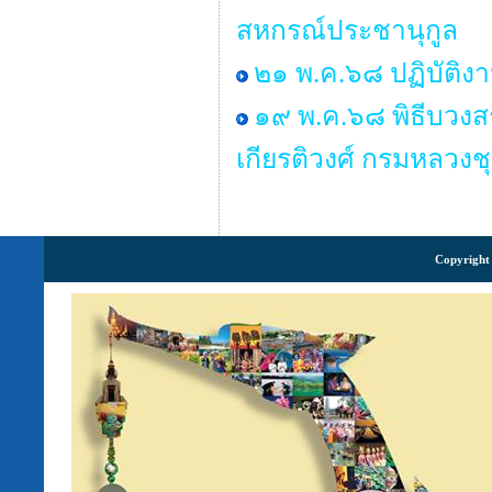
สหกรณ์ประชานุกูล
๒๑ พ.ค.๖๘ ปฏิบัติง
๑๙ พ.ค.๖๘ พิธีบวงส
เกียรติวงศ์ กรมหลวงช
Copyright 