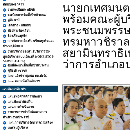
นายกเทศมนตร
ดัดแปลงอาคาร
งานทะเบียนพาณิชย์
พร้อมคณะผู้บร
ระเบียบการติดตั้งป้ายโฆษณา
คู่มือภาษี
เอกสาร / แผ่นพับ
พระชนมพรร
ช่องทางร้องเรียน
ร้องเรียนทุจริต
ทรมหาวชิราลง
การจัดการเรื่องร้องเรียนทุจริตและ
ประพฤติมิชอบ
สยามินทราธิ
งานบริการของศูนย์บริการร่วม/
ศูนย์บริการแบบเบ็ดเสร็จ(ONE STOP
ว่าการอำเภอป
SERVICE:OSS)
ศูนย์พัฒนาเด็กเล็กบ้านบางสน
คู่มือประชาชน
Line แจ้งข่าวชุมชน ทต.ปะทิว
Line ตลาดนัดวันอังคาร
แผนพัฒนาท้องถิ่น
แผนยุทธศาสต์การพัฒนา
แผนพัฒนาท้องถิ่น
แผนการดำเนินงาน
รายงานการกำกับติดตามการ
ดำเนินงานประจำปี
แผนการบริหารจัดการความเสี่ยง
บทสรุปผู้บริหาร