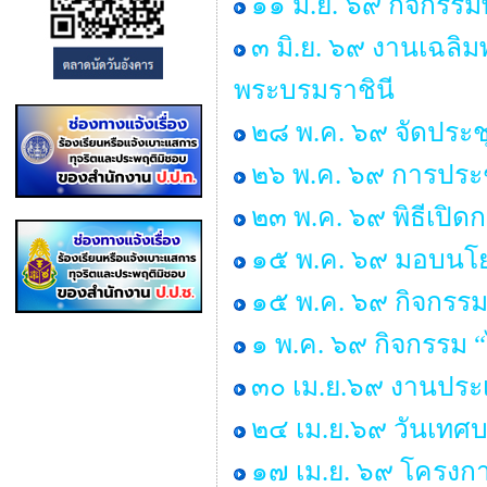
๑๑ มิ.ย. ๖๙ กิจกรรม
๓ มิ.ย. ๖๙ งานเฉลิ
พระบรมราชินี
๒๘ พ.ค. ๖๙ จัดประ
๒๖ พ.ค. ๖๙ การประช
๒๓ พ.ค. ๖๙ พิธีเปิ
๑๕ พ.ค. ๖๙ มอบนโยบ
๑๕ พ.ค. ๖๙ กิจกรรม
๑ พ.ค. ๖๙ กิจกรรม
๓๐ เม.ย.๖๙ งานประเ
๒๔ เม.ย.๖๙ วันเทศ
๑๗ เม.ย. ๖๙ โครงกา