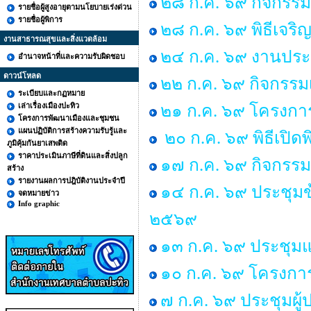
๒๘ ก.ค. ๖๙ กิจกร
รายชื่อผู้สูงอายุตามนโยบายเร่งด่วน
รายชื่อผู้พิการ
๒๘ ก.ค. ๖๙ พิธีเจร
งานสาธารณสุขและสิ่งแวดล้อม
๒๔ ก.ค. ๖๙ งานประ
อำนาจหน้าที่และความรับผิดชอบ
ดาวน์โหลด
๒๒ ก.ค. ๖๙ กิจกรรม
ระเบียบและกฏหมาย
เล่าเรื่องเมืองปะทิว
๒๑ ก.ค. ๖๙ โครงการพ
โครงการพัฒนาเมืองและชุมชน
แผนปฏิบัติการสร้างความรับรู้และ
๒๐ ก.ค. ๖๙ พิธีเปิด
ภูมิคุ้มกันยาเสพติด
ราคาประเมินภาษีที่ดินและสิ่งปลูก
๑๗ ก.ค. ๖๙ กิจกรรม
สร้าง
รายงานผลการปฎิบัติงานประจำปี
๑๔ ก.ค. ๖๙ ประชุม
จดหมายข่าว
Info graphic
๒๕๖๙
๑๓ ก.ค. ๖๙ ประชุมแม
๑๐ ก.ค. ๖๙ โครงการ “
๗ ก.ค. ๖๙ ประชุมผู