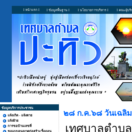
I หน้าแรก I
I ข้อมูลพื้นฐาน I
I นโยบายการบริหาร I
I คณะผู้บริ
ข้อมูลบริการประชาชน
๒๘ ก.ค.๖๘ วันเฉลิม
แจ้งเกิด - แจ้งตาย
แจ้งย้าย
เทศบาลตำบลป
การขอบ้านเลขที่
ขอแบบอนุญาตก่อสร้าง รื้อถอน