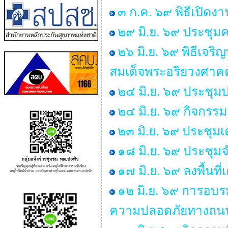
๓ ก.ค. ๖๙ พิธีเปิด
๒๙ มิ.ย. ๖๙ ประช
๒๖ มิ.ย. ๖๙ พิธีเ
สมเด็จพระอริยวงศา
๒๔ มิ.ย. ๖๙ ประชุม
๒๔ มิ.ย. ๖๙ กิจกร
๒๓ มิ.ย. ๖๙ ประชุม
๑๘ มิ.ย. ๖๙ ประชุ
๑๗ มิ.ย. ๖๙ ลงพื้นท
๑๒ มิ.ย. ๖๙ การอบร
ความปลอดภัยทางถนน 